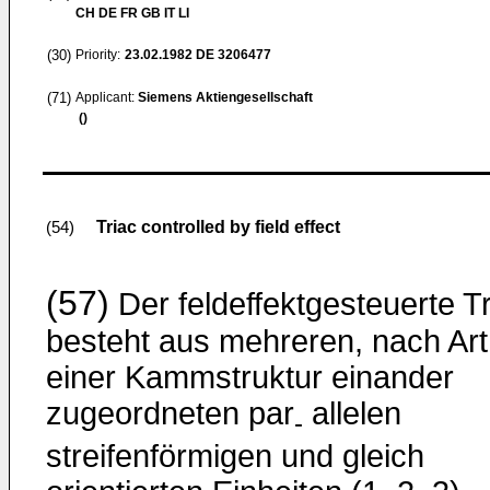
CH DE FR GB IT LI
(30)
Priority:
23.02.1982
DE 3206477
(71)
Applicant:
Siemens Aktiengesellschaft
()
Triac controlled by field effect
(54)
(57)
Der feldeffektgesteuerte T
besteht aus mehreren, nach Art
einer Kammstruktur einander
zugeordneten par
allelen
-
streifenförmigen und gleich