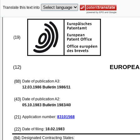
Translate this text into
(19)
EUROPEAN
(12)
(88)
Date of publication A3:
12.03.1986
Bulletin 1986/11
(43)
Date of publication A2:
05.10.1983
Bulletin 1983/40
(21)
Application number:
83101568
(22)
Date of filing:
18.02.1983
(84)
Designated Contracting States: