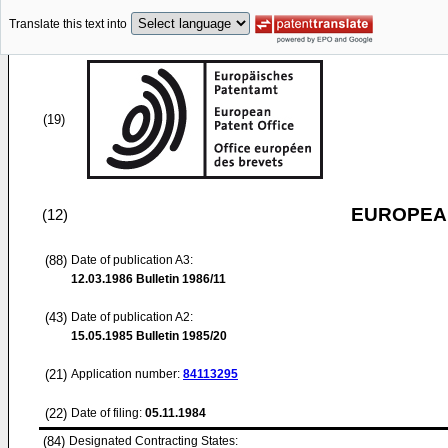
Translate this text into
(19)
EUROPEAN
(12)
(88)
Date of publication A3:
12.03.1986
Bulletin 1986/11
(43)
Date of publication A2:
15.05.1985
Bulletin 1985/20
(21)
Application number:
84113295
(22)
Date of filing:
05.11.1984
(84)
Designated Contracting States: