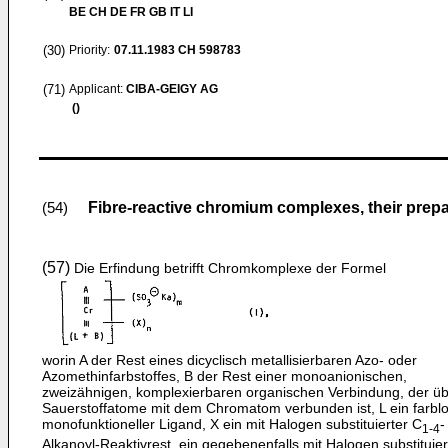
BE CH DE FR GB IT LI
(30)
Priority:
07.11.1983
CH 598783
(71)
Applicant:
CIBA-GEIGY AG
()
Fibre-reactive chromium complexes, their prepa
(54)
(57)
Die Erfindung betrifft Chromkomplexe der Formel
worin A der Rest eines dicyclisch metallisierbaren Azo- oder
Azomethinfarbstoffes, B der Rest einer monoanionischen,
zweizähnigen, komplexierbaren organischen Verbindung, der ü
Sauerstoffatome mit dem Chromatom verbunden ist, L ein farbl
monofunktioneller Ligand, X ein mit Halogen substituierter C
-
1-4
Alkanoyl-Reaktivrest, ein gegebenenfalls mit Halogen substituier