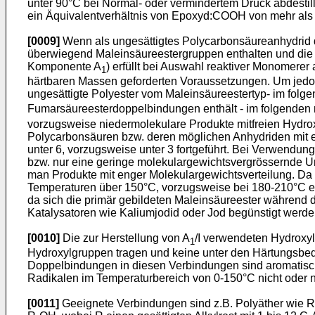
unter 90°C bei Normal- oder vermindertem Druck abdestil
ein Äquivalentverhältnis von Epoxyd:COOH von mehr als 
[0009]
Wenn als ungesättigtes Polycarbonsäureanhydrid d
überwiegend Maleinsäureestergruppen enthalten und die d
Komponente A
) erfüllt bei Auswahl reaktiver Monomere
1
härtbaren Massen geforderten Voraussetzungen. Um jedoc
ungesättigte Polyester vom Maleinsäureestertyp- im folgen
Fumarsäureesterdoppelbindungen enthält - im folgenden mi
vorzugsweise niedermolekulare Produkte mitfreien Hydrox
Polycarbonsäuren bzw. deren möglichen Anhydriden mit e
unter 6, vorzugsweise unter 3 fortgeführt. Bei Verwendun
bzw. nur eine geringe molekulargewichtsvergrössernde Ume
man Produkte mit enger Molekulargewichtsverteilung. Da 
Temperaturen über 150°C, vorzugsweise bei 180-210°C er
da sich die primär gebildeten Maleinsäureester währen
Katalysatoren wie Kaliumjodid oder Jod begünstigt werde
[0010]
Die zur Herstellung von A
/I verwendeten Hydroxy
1
Hydroxylgruppen tragen und keine unter den Härtungsb
Doppelbindungen in diesen Verbindungen sind aromatische
Radikalen im Temperaturbereich von 0-150°C nicht oder 
[0011]
Geeignete Verbindungen sind z.B. Polyäther wie R