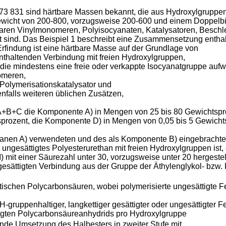
 831 sind härtbare Massen bekannt, die aus Hydroxylgruppen 
wicht von 200-800, vorzugsweise 200-600 und einem Doppelbin
baren Vinylmonomeren, Polyisocyanaten, Katalysatoren, Beschl
 sind. Das Beispiel 1 beschreibt eine Zusammensetzung entha
indung ist eine härtbare Masse auf der Grundlage von
nthaltenden Verbindung mit freien Hydroxylgruppen,
 die mindestens eine freie oder verkappte Isocyanatgruppe aufw
omeren,
Polymerisationskatalysator und
falls weiteren üblichen Zusätzen,
A+B+C die Komponente A) in Mengen von 25 bis 80 Gewichtspr
prozent, die Komponente D) in Mengen von 0,05 bis 5 Gewicht
hanen A) verwendeten und des als Komponente B) eingebrachten
ungesättigtes Polyesterurethan mit freien Hydroxylgruppen ist, d
) mit einer Säurezahl unter 30, vorzugsweise unter 20 hergeste
esättigten Verbindung aus der Gruppe der Äthylenglykol- bzw. 
tischen Polycarbonsäuren, wobei polymerisierte ungesättigte Fe
ruppenhaltiger, langkettiger gesättigter oder ungesättigter Fe
tigten Polycarbonsäureanhydrids pro Hydroxylgruppe
ende Umsetzung des Halbesters in zweiter Stufe mit