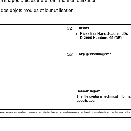
 shaped articles therefrom and their utilization
es objets moulés et leur utilisation
(72)
Erfinder:
Kiessling, Hans-Joachim, Dr.
D-2000 Hamburg 65 (DE)
(56)
Entgegenhaltungen: :
Bemerkungen:
The file contains technical informa
specification
s kann jedermann beim Europäischen Patentamt gegen das erteilte europäischen Patent Einspruch einlegen. Der Einspruch ist schriftli