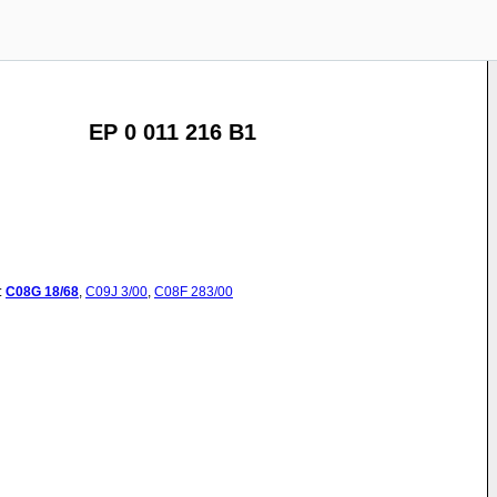
EP 0 011 216 B1
:
C08G
18/68
,
C09J
3/00
,
C08F
283/00