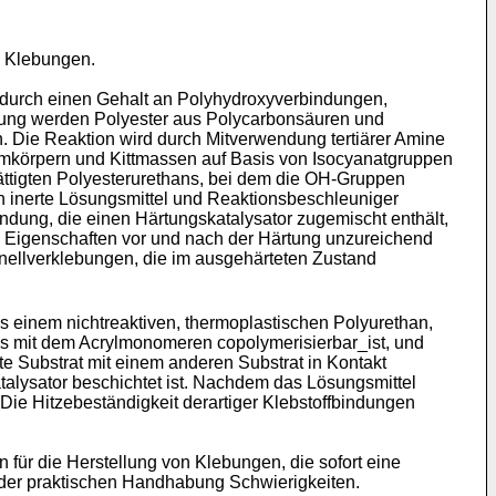
e Klebungen.
 durch einen Gehalt an Polyhydroxyverbindungen,
dung werden Polyester aus Polycarbonsäuren und
 Die Reaktion wird durch Mitverwendung tertiärer Amine
ormkörpern und Kittmassen auf Basis von Isocyanatgruppen
ttigten Polyesterurethans, bei dem die OH-Gruppen
h inerte Lösungsmittel und Reaktionsbeschleuniger
ndung, die einen Härtungskatalysator zugemischt enthält,
e Eigenschaften vor und nach der Härtung unzureichend
ellverklebungen, die im ausgehärteten Zustand
s einem nichtreaktiven, thermoplastischen Polyurethan,
s mit dem Acrylmonomeren copolymerisierbar_ist, und
e Substrat mit einem anderen Substrat in Kontakt
atalysator beschichtet ist. Nachdem das Lösungsmittel
. Die Hitzebeständigkeit derartiger Klebstoffbindungen
für die Herstellung von Klebungen, die sofort eine
ei der praktischen Handhabung Schwierigkeiten.