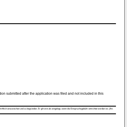
tion submitted after the application was filed and not included in this
ch einzureichen und zu begründen. Er gilt erst als eingelegt, wenn die Einspruchsgebühr entrichtet worden ist. (Art.