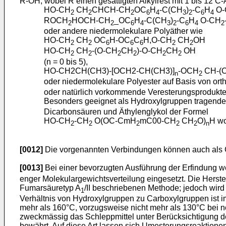
R-OH, wobei R einen gesättigten Alkylrest mit 1 bis 12 C-
HO-CH
CH
CHCH-CH
OC
H
-C(CH
)
-C
H
O
2
2
2
6
4
3
2
6
4
ROCH
HOCH-CH
_OC
H
-C(CH
)
-C
H
O-CH
2
2
6
4
3
2
6
4
2
oder andere niedermolekulare Polyäther wie
HO-CH
CH
OC
H-OC
C
H,O-CH
CH
OH
2
2
6
6
6
2
2
HO-CH
CH
-(O-CH
CH
)-O-CH
CH
OH
2
2
2
2
2
2
(n = 0 bis 5),
HO-CH2CH(CH3)-[OCH2-CH(CH3)]
-OCH
CH-(
n
2
oder niedermolekulare Polyester auf Basis von orth
oder natürlich vorkommende Veresterungsprodukte hy
Besonders geeignet als Hydroxylgruppen tragende 
Dicarbonsäuren und Äthylenglykol der Formel
HO-CH
-CH
O(OC-CmH
mC00-CH
CH
O)
H wo
2
2
2
2
2
n
[0012]
Die vorgenannten Verbindungen können auch als 
[0013]
Bei einer bevorzugten Ausführung der Erfindung w
enger Molekulargewichtsverteilung eingesetzt. Die Herste
Fumarsäuretyp A
/II beschriebenen Methode; jedoch wird
1
Verhältnis von Hydroxylgruppen zu Carboxylgruppen ist i
mehr als 160°C, vorzugsweise nicht mehr als 130°C bei 
zweckmässig das Schleppmittel unter Berücksichtigung de
bewährt. Auf diese Art lassen sich Umesterungsreaktion