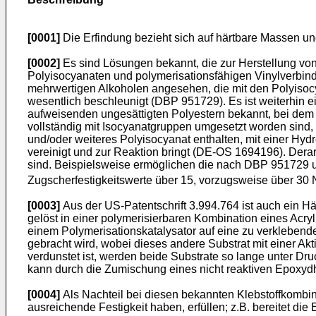
[0001]
Die Erfindung bezieht sich auf härtbare Massen u
[0002]
Es sind Lösungen bekannt, die zur Herstellung vo
Polyisocyanaten und polymerisationsfähigen Vinylverbin
mehrwertigen Alkoholen angesehen, die mit den Polyisoc
wesentlich beschleunigt (DBP 951729). Es ist weiterhin 
aufweisenden ungesättigten Polyestern bekannt, bei dem
vollständig mit Isocyanatgruppen umgesetzt worden sind,
und/oder weiteres Polyisocyanat enthalten, mit einer Hy
vereinigt und zur Reaktion bringt (DE-OS 1694196). Der
sind. Beispielsweise ermöglichen die nach DBP 951729 
Zugscherfestigkeitswerte über 15, vorzugsweise über 30
[0003]
Aus der US-Patentschrift 3.994.764 ist auch ein H
gelöst in einer polymerisierbaren Kombination eines Ac
einem Polymerisationskatalysator auf eine zu verklebend
gebracht wird, wobei dieses andere Substrat mit einer Akt
verdunstet ist, werden beide Substrate so lange unter Druc
kann durch die Zumischung eines nicht reaktiven Epoxyd
[0004]
Als Nachteil bei diesen bekannten Klebstoffkombina
ausreichende Festigkeit haben, erfüllen; z.B. bereitet d