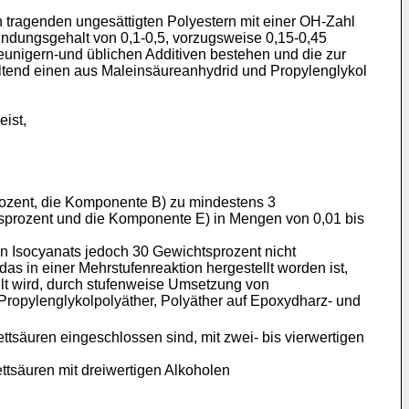
tragenden ungesättigten Polyestern mit einer OH-Zahl
dungsgehalt von 0,1-0,5, vorzugsweise 0,15-0,45
eunigern-und üblichen Additiven bestehen und die zur
ltend einen aus Maleinsäureanhydrid und Propylenglykol
eist,
ozent, die Komponente B) zu mindestens 3
sprozent und die Komponente E) in Mengen von 0,01 bis
 Isocyanats jedoch 30 Gewichtsprozent nicht
as in einer Mehrstufenreaktion hergestellt worden ist,
llt wird, durch stufenweise Umsetzung von
Propylenglykolpolyäther, Polyäther auf Epoxydharz- und
ttsäuren eingeschlossen sind, mit zwei- bis vierwertigen
ttsäuren mit dreiwertigen Alkoholen