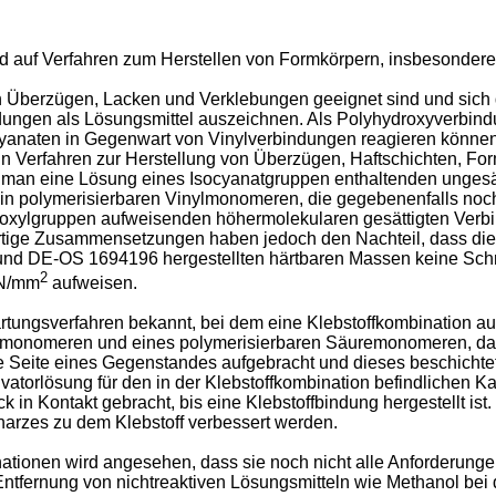
nd auf Verfahren zum Herstellen von Formkörpern, insbesonder
n Überzügen, Lacken und Verklebungen geeignet sind und sich
dungen als Lösungsmittel auszeichnen. Als Polyhydroxyverbin
yanaten in Gegenwart von Vinylverbindungen reagieren können.
ein Verfahren zur Herstellung von Überzügen, Haftschichten, F
 man eine Lösung eines Isocyanatgruppen enthaltenden ungesä
 in polymerisierbaren Vinylmonomeren, die gegebenenfalls noc
droxylgruppen aufweisenden höhermolekularen gesättigten Verbi
artige Zusammensetzungen haben jedoch den Nachteil, dass di
und DE-OS 1694196 hergestellten härtbaren Massen keine Schn
2
 N/mm
aufweisen.
ärtungsverfahren bekannt, bei dem eine Klebstoffkombination au
rylmonomeren und eines polymerisierbaren Säuremonomeren, da
e Seite eines Gegenstandes aufgebracht und dieses beschichtet
ivatorlösung für den in der Klebstoffkombination befindlichen K
k in Kontakt gebracht, bis eine Klebstoffbindung hergestellt ist
harzes zu dem Klebstoff verbessert werden.
tionen wird angesehen, dass sie noch nicht alle Anforderungen 
ie Entfernung von nichtreaktiven Lösungsmitteln wie Methanol b