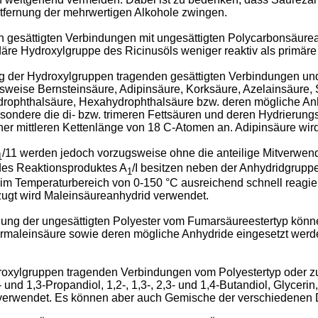
fernung der mehrwertigen Alkohole zwingen.
gesättigten Verbindungen mit ungesättigten Polycarbonsäurean
däre Hydroxylgruppe des Ricinusöls weniger reaktiv als primär
g der Hydroxylgruppen tragenden gesättigten Verbindungen und 
sweise Bernsteinsäure, Adipinsäure, Korksäure, Azelainsäure,
rahydrophthalsäure, Hexahydrophthalsäure bzw. deren mögliche 
esondere die di- bzw. trimeren Fettsäuren und deren Hydrierungs
iner mittleren Kettenlänge von 18 C-Atomen an. Adipinsäure wird
/11 werden jedoch vorzugsweise ohne die anteilige Mitverwend
1
des Reaktionsproduktes A
/I besitzen neben der Anhydridgrupp
1
im Temperaturbereich von 0-150 °C ausreichend schnell reagier
zugt wird Maleinsäureanhydrid verwendet.
llung der ungesättigten Polyester vom Fumarsäureestertyp könn
rmaleinsäure sowie deren mögliche Anhydride eingesetzt werd
roxylgruppen tragenden Verbindungen vom Polyestertyp oder zu
 und 1,3-Propandiol, 1,2-, 1,3-, 2,3- und 1,4-Butandiol, Glycerin
n verwendet. Es können aber auch Gemische der verschiedenen 