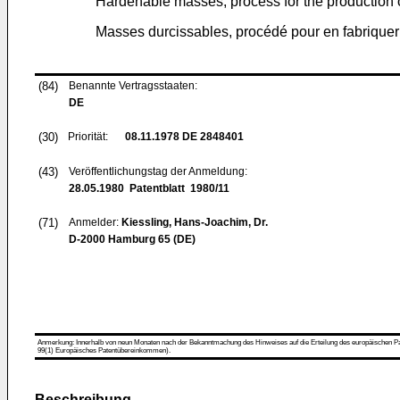
Hardenable masses, process for the production of
Masses durcissables, procédé pour en fabriquer d
(84)
Benannte Vertragsstaaten:
DE
(30)
Priorität:
08.11.1978
DE 2848401
(43)
Veröffentlichungstag der Anmeldung:
28.05.1980
Patentblatt 1980/11
(71)
Anmelder:
Kiessling, Hans-Joachim, Dr.
D-2000 Hamburg 65 (DE)
Anmerkung: Innerhalb von neun Monaten nach der Bekanntmachung des Hinweises auf die Erteilung des europäischen Patent
99(1) Europäisches Patentübereinkommen).
Beschreibung