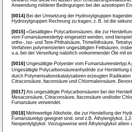
Anwendung milderer Bedingungen bei der azeotropen Ent
[0014]
Bei der Umsetzung der Hydroxylgruppen tragenden 
Hydroxylgruppen Rechnung zu tragen; z. B. ist die sekun
[0015]
«Gesättigte» Polycarbonsäuren, die zur Herstellun
vom Fumarsäureestertyp eingesetzt werden, sind beispiel
ortho-, iso- und Tere-Phthalsäure, Trimellithsäure, Tet
Verfahren polymerisierten ungesättigten Fettsäuren, insb
u.a. bei der Verseifung natürlich vorkommender Öle mit e
[0016]
Ungesättigte Polyester vom Fumarsäureestertyp A
Ungesättigte Polycarbonsäureanhydride zur Herstellung 
durch Polymerisationskatalysatoren erzeugten Radikalen 
Citraconsäure, Itaconsäure und Chlormaleinsäure. Bevor
[0017]
Als ungesättigte Polycarbonsäuren bei der Herste
Mesaconsäure, Citraconsäure, Itaconsäure und/oder Chlo
Fumarsäure verwendet.
[0018]
Mehrwertige Alkohole, die zur Herstellung der Hyd
Fumarsäuretyp geeignet sind, sind z.B. Äthylenglykol, 1,2-
Neopentylglykol. Vorzugsweise wird Äthylenglykol allei