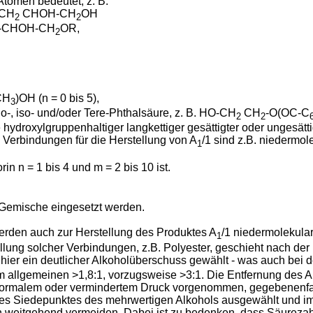
Atomen bedeutet, z. B.
-CH
CHOH-CH
OH
2
2
-CHOH-CH
OR,
2
CH
)OH (n = 0 bis 5),
3
o-, iso- und/oder Tere-Phthalsäure, z. B. HO-CH
CH
-O(OC-C
2
2
droxylgruppenhaltiger langkettiger gesättigter oder ungesättigt
Verbindungen für die Herstellung von A
/1 sind z.B. niedermol
1
rin n = 1 bis 4 und m = 2 bis 10 ist.
Gemische eingesetzt werden.
erden auch zur Herstellung des Produktes A
/1 niedermolekula
1
llung solcher Verbindungen, z.B. Polyester, geschieht nach der 
 hier ein deutlicher Alkoholüberschuss gewählt - was auch bei 
m allgemeinen >1,8:1, vorzugsweise >3:1. Die Entfernung des A
normalem oder vermindertem Druck vorgenommen, gegebenenfalls
s Siedepunktes des mehrwertigen Alkohols ausgewählt und im Kre
en weitgehend vermeiden. Dabei ist zu bedenken, dass Säureza