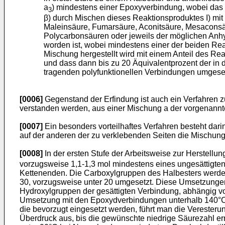
a
) mindestens einer Epoxyverbindung, wobei das 
3
β) durch Mischen dieses Reaktionsproduktes I) mit
Maleinsäure, Fumarsäure, Aconitsäure, Mesaconsäu
Polycarbonsäuren oder jeweils der möglichen Anhy
worden ist, wobei mindestens einer der beiden Reak
Mischung hergestellt wird mit einem Anteil des Re
und dass dann bis zu 20 Äquivalentprozent der in
tragenden polyfunktionellen Verbindungen umgese
[0006]
Gegenstand der Erfindung ist auch ein Verfahren 
verstanden werden, aus einer Mischung a der vorgenann
[0007]
Ein besonders vorteilhaftes Verfahren besteht dar
auf der anderen der zu verklebenden Seiten die Mischun
[0008]
In der ersten Stufe der Arbeitsweise zur Herstellun
vorzugsweise 1,1-1,3 mol mindestens eines ungesättigten
Kettenenden. Die Carboxylgruppen des Halbesters werden
30, vorzugsweise unter 20 umgesetzt. Diese Umsetzungen
Hydroxylgruppen der gesättigten Verbindung, abhängig v
Umsetzung mit den Epoxydverbindungen unterhalb 140°C,
die bevorzugt eingesetzt werden, führt man die Vereste
Überdruck aus, bis die gewünschte niedrige Säurezahl e