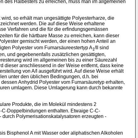
pen des Halbesters zu erreichen, muss man im allgemeinen
rd, so erhält man ungesättigte Polyesterharze, die
zeichnet werden. Die auf diese Weise erhaltene
sse Verfahren und die für die erfindungsgemässen
ten für die härtbare Masse zu erreichen, kann dieser
 Polyester gemischt werden, der einen hohen Anteil an
ttigten Polyester vom Fumarsäureestertyp A
/II sind
1
n, und gegebenenfalls zusätzlichen gesättigten,
esterung wird im allgemeinen bis zu einer Säurezahl
d dieser anschliessend in der Weise entfernt, dass keine
stellung von A/I ausgeführt wird. Auf diese Weise erhält
len unter den üblichen Bedingungen, d.h. bei
 dessen Anhydrid Polyester vom Fumarsäuretyp erhalten,
aturen umlagern. Diese Umlagerung kann durch bekannte
lare Produkte, die im Molekül mindestens 2
C-C-Doppelbindungen enthalten. Etwaige C-C-
- durch Polymerisationskatalysatoren erzeugten -
is Bisphenol A mit Wasser oder aliphatischen Alkoholen