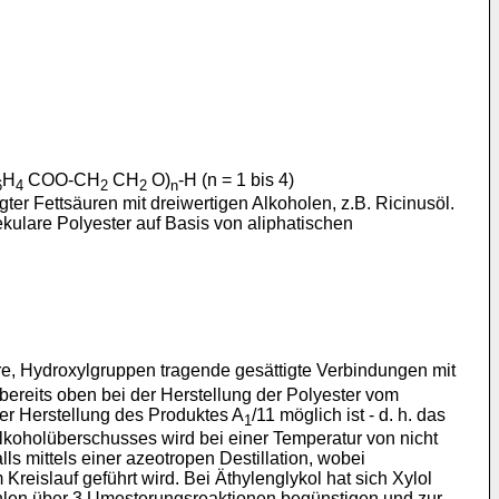
H
COO-CH
CH
O)
-H (n = 1 bis 4)
6
4
2
2
n
er Fettsäuren mit dreiwertigen Alkoholen, z.B. Ricinusöl.
ekulare Polyester auf Basis von aliphatischen
re, Hydroxylgruppen tragende gesättigte Verbindungen mit
bereits oben bei der Herstellung der Polyester vom
der Herstellung des Produktes A
/11 möglich ist - d. h. das
1
lkoholüberschusses wird bei einer Temperatur von nicht
 mittels einer azeotropen Destillation, wobei
islauf geführt wird. Bei Äthylenglykol hat sich Xylol
hlen über 3 Umesterungsreaktionen begünstigen und zur