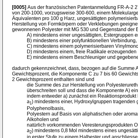
[0005]
Aus der französischen Patentanmeldung FR-A-2 273
von 200-1000, vorzugsweise 300-600, einem Molekularge
Äquivalenten pro 100 g Harz, ungesättigten polymerisier
Herstellung von Formkörpern oder Verklebungen geeignet
gewonnenen Polyester mit MG 530 und Gegenstand der Erf
A) mindestens einer ungesättigten, Estergruppen e
B) mindestens einer polyfunktionellen Verbindung,
C) mindestens einem polymerisierbaren Vinylmon
D) mindestens einem, freie Radikale erzeugenden 
E) mindestens einem Beschleuniger und gegebenen
dadurch gekennzeichnet, dass, bezogen auf die Summe 
Gewichtsprozent, die Komponente C zu 7 bis 60 Gewichts
2 Gewichtsprozent enthalten sind und
die Summe des zur Herstellung von Polyesteruret
überschreiten soll und dass die Komponente A) ein 
indem entweder a) zunächst ein Reaktionsprodukt I
a
) mindestens einer, Hydroxylgruppen tragenden g
1
Polyphenolbasis,
Polyestern auf Basis von aliphatischen oder aroma
Alkoholen und
natürlich vorkommenden Veresterungsprodukten OH-g
a
) mindestens 0,8 Mol mindestens eines ungesät
2
in erster Stufe zu einem Halbester und anschliess