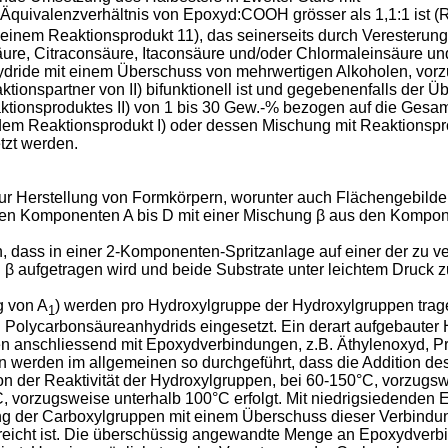
Äquivalenzverhältnis von Epoxyd:COOH grösser als 1,1:1 ist (
 einem Reaktionsprodukt 11), das seinerseits durch Veresteru
re, Citraconsäure, Itaconsäure und/oder Chlormaleinsäure und
dride mit einem Überschuss von mehrwertigen Alkoholen, vorzu
tionspartner von II) bifunktionell ist und gegebenenfalls der Ü
aktionsproduktes II) von 1 bis 30 Gew.-% bezogen auf die Gesam
 dem Reaktionsprodukt I) oder dessen Mischung mit Reaktionspr
tzt werden.
zur Herstellung von Formkörpern, worunter auch Flächengebild
ten Komponenten A bis D mit einer Mischung β aus den Kompon
in, dass in einer 2-Komponenten-Spritzanlage auf einer der zu 
g β aufgetragen wird und beide Substrate unter leichtem Druc
g von A
) werden pro Hydroxylgruppe der Hydroxylgruppen trag
1
 Polycarbonsäureanhydrids eingesetzt. Ein derart aufgebauter 
 anschliessend mit Epoxydverbindungen, z.B. Äthylenoxyd, Pr
 werden im allgemeinen so durchgeführt, dass die Addition de
on der Reaktivität der Hydroxylgruppen, bei 60-150°C, vorzugs
 vorzugsweise unterhalb 100°C erfolgt. Mit niedrigsiedenden
rung der Carboxylgruppen mit einem Überschuss dieser Verbin
rreicht ist. Die überschüssig angewandte Menge an Epoxydver