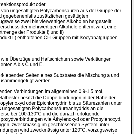
Reaktionsprodukt oder
ng von ungesättigten Polycarbonsäuren aus der Gruppe der
 gegebenenfalls zusätzlichen gesättigten
gsweise zwei bis vierwertigen Alkoholen hergestellt
berschuss der mehrwertigen Alkohole entfernt wird, eine
tmenge der Produkte I) und II)
odukt II) enthaltenen OH-Gruppen mit Isocyanatgruppen
e wie Überzüge und Haftschichten sowie Verkittungen
enten A bis C und E.
verklebenden Seiten eines Substrates die Mischung a und
k zusammengefügt werden.
enden Verbindungen im allgemeinen 0,9-1,5 mol,
Halbester besitzt die Doppelbindungen in der Nähe der
opylenoxyd oder Epichlorhydrin bis zu Säurezahlen unter
s ungesättigten Polycarbonsäureanhydrids an die
weise bei 100-130°C und die danach erfolgende
 Epoxydverbindungen wie Äthylenoxyd oder Propylenoxyd,
dungen, zweckmässig im geschlossenen System unter
bindungen wird zweckmässig unter 120°C, vorzugsweise