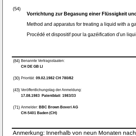
(54)
Vorrichtung zur Begasung einer Flüssigkeit un
Method and apparatus for treating a liquid with a g
Procédé et dispositif pour la gazéification d'un liqu
(84)
Benannte Vertragsstaaten:
CH DE GB LI
(30)
Priorität:
09.02.1982
CH 780/82
(43)
Veröffentlichungstag der Anmeldung:
17.08.1983
Patentblatt 1983/33
(71)
Anmelder:
BBC Brown Boveri AG
CH-5401 Baden (CH)
Anmerkung: Innerhalb von neun Monaten nach 