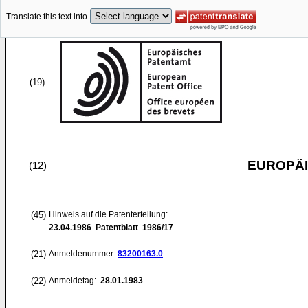
Translate this text into
(19)
EUROPÄI
(12)
(45)
Hinweis auf die Patenterteilung:
23.04.1986
Patentblatt 1986/17
(21)
Anmeldenummer:
83200163.0
(22)
Anmeldetag:
28.01.1983