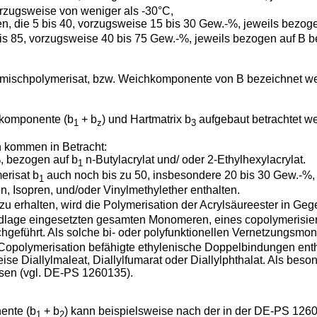
orzugsweise von weniger als -30°C,
ren, die 5 bis 40, vorzugsweise 15 bis 30 Gew.-%, jeweils bezog
is 85, vorzugsweise 40 bis 75 Gew.-%, jeweils bezogen auf B be
mischpolymerisat, bzw. Weichkomponente von B bezeichnet wer
hkomponente (b
+ b
) und Hartmatrix b
aufgebaut betrachtet w
1
z
3
 kommen in Betracht:
%, bezogen auf b
n-Butylacrylat und/ oder 2-Ethylhexylacrylat.
1
erisat b
auch noch bis zu 50, insbesondere 20 bis 30 Gew.-%, 
1
en, Isopren, und/oder Vinylmethylether enthalten.
zu erhalten, wird die Polymerisation der Acrylsäureester in Ge
ndlage eingesetzten gesamten Monomeren, eines copolymerisierb
hgeführt. Als solche bi- oder polyfunktionellen Vernetzungsm
opolymerisation befähigte ethylenische Doppelbindungen enthalt
e Diallylmaleat, Diallylfumarat oder Diallylphthalat. Als bes
esen (vgl. DE-PS 1260135).
ente (b
+ b
) kann beispielsweise nach der in der DE-PS 126
1
2