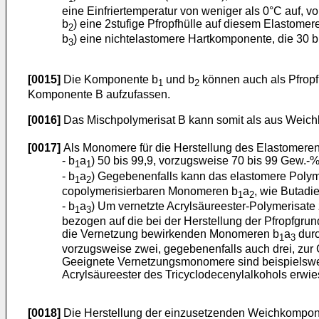
eine Einfriertemperatur von weniger als 0°C auf, v
b
) eine 2stufige Pfropfhülle auf diesem Elastome
2
b
) eine nichtelastomere Hartkomponente, die 30 b
3
[0015]
Die Komponente b
und b
können auch als Pfropf
1
2
Komponente B aufzufassen.
[0016]
Das Mischpolymerisat B kann somit als aus Weic
[0017]
Als Monomere für die Herstellung des Elastomeren
- b
a
) 50 bis 99,9, vorzugsweise 70 bis 99 Gew.-
1
1
- b
a
) Gegebenenfalls kann das elastomere Polym
1
2
copolymerisierbaren Monomeren b
a
, wie Butadi
1
2
- b
a
) Um vernetzte Acrylsäureester-Polymerisate 
1
3
bezogen auf die bei der Herstellung der Pfropfgru
die Vernetzung bewirkenden Monomeren b
a
durc
1
3
vorzugsweise zwei, gegebenenfalls auch drei, zur C
Geeignete Vernetzungsmonomere sind beispielsweis
Acrylsäureester des Tricyclodecenylalkohols erwi
[0018]
Die Herstellung der einzusetzenden Weichkompon