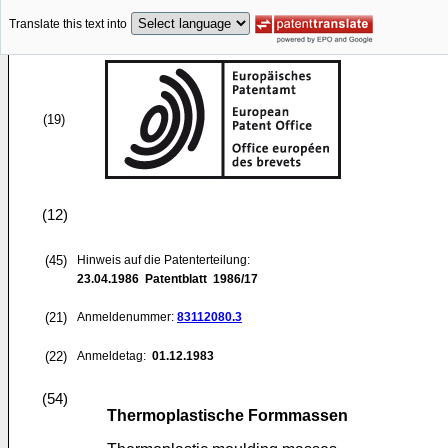
Translate this text into
(19)
(12)
(45)
Hinweis auf die Patenterteilung:
23.04.1986
Patentblatt 1986/17
(21)
Anmeldenummer:
83112080.3
(22)
Anmeldetag:
01.12.1983
(54)
Thermoplastische Formmassen