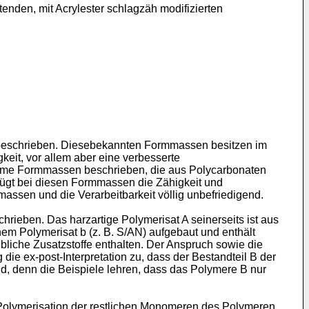
tenden, mit Acrylester schlagzäh modifizierten
2) beschrieben. Diesebekannten Formmassen besitzen im
eit, vor allem aber eine verbesserte
Wärme Formmassen beschrieben, die aus Polycarbonaten
nügt bei diesen Formmassen die Zähigkeit und
assen und die Verarbeitbarkeit völlig unbefriedigend.
eben. Das harzartige Polymerisat A seinerseits ist aus
nem Polymerisat b (z. B. S/AN) aufgebaut und enthält
liche Zusatzstoffe enthalten. Der Anspruch sowie die
die ex-post-Interpretation zu, dass der Bestandteil B der
end, denn die Beispiele lehren, dass das Polymere B nur
Polymerisation der restlichen Monomeren des Polymeren