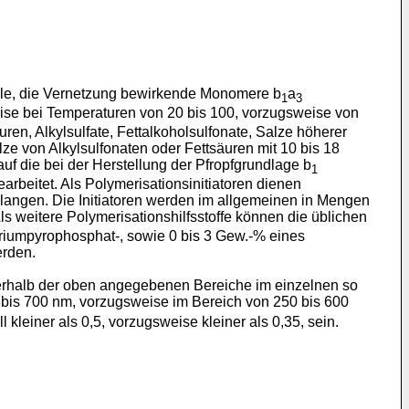
nelle, die Vernetzung bewirkende Monomere b
a
1
3
eise bei Temperaturen von 20 bis 100, vorzugsweise von
ren, Alkylsulfate, Fettalkoholsulfonate, Salze höherer
e von Alkylsulfonaten oder Fettsäuren mit 10 bis 18
uf die bei der Herstellung der Pfropfgrundlage b
1
rbeitet. Als Polymerisationsinitiatoren dienen
langen. Die Initiatoren werden im allgemeinen in Mengen
s weitere Polymerisationshilfsstoffe können die üblichen
triumpyrophosphat-, sowie 0 bis 3 Gew.-% eines
erden.
rhalb der oben angegebenen Bereiche im einzelnen so
 bis 700 nm, vorzugsweise im Bereich von 250 bis 600
l kleiner als 0,5, vorzugsweise kleiner als 0,35, sein.