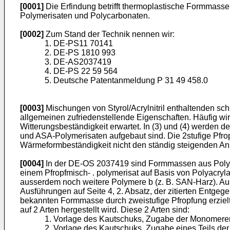
[0001]
Die Erfindung betrifft thermoplastische Formmassen
Polymerisaten und Polycarbonaten.
[0002]
Zum Stand der Technik nennen wir:
1. DE-PS11 70141
2. DE-PS 1810 993
3. DE-AS2037419
4. DE-PS 22 59 564
5. Deutsche Patentanmeldung P 31 49 458.0
[0003]
Mischungen von Styrol/Acrylnitril enthaltenden s
allgemeinen zufriedenstellende Eigenschaften. Häufig wi
Witterungsbeständigkeit erwartet. In (3) und (4) werde
und ASA-Polymerisaten aufgebaut sind. Die 2stufige Pfro
Wärmeformbeständigkeit nicht den ständig steigenden Ansp
[0004]
In der DE-OS 2037419 sind Formmassen aus Polycar
einem Pfropfmisch- . polymerisat auf Basis von Polyacryl
ausserdem noch weitere Polymere b (z. B. SAN-Harz). Aus
Ausführungen auf Seite 4, 2. Absatz, der zitierten Entgeg
bekannten Formmasse durch zweistufige Pfropfung erzielt w
auf 2 Arten hergestellt wird. Diese 2 Arten sind:
1. Vorlage des Kautschuks, Zugabe der Monomeren 
2. Vorlage des Kautschuks, Zugabe eines Teils d