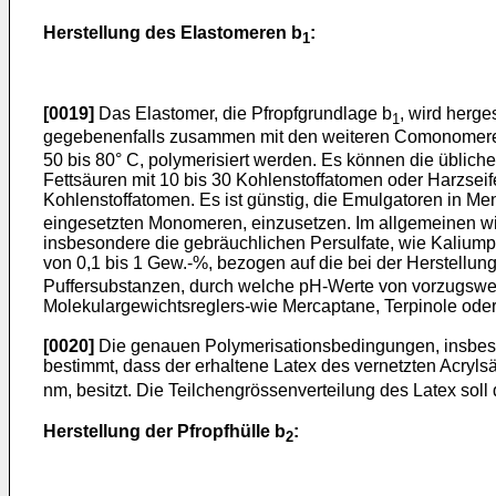
Herstellung des Elastomeren b
:
1
[0019]
Das Elastomer, die Pfropfgrundlage b
, wird herge
1
gegebenenfalls zusammen mit den weiteren Comonomer
50 bis 80° C, polymerisiert werden. Es können die übliche
Fettsäuren mit 10 bis 30 Kohlenstoffatomen oder Harzsei
Kohlenstoffatomen. Es ist günstig, die Emulgatoren in Me
eingesetzten Monomeren, einzusetzen. Im allgemeinen wir
insbesondere die gebräuchlichen Persulfate, wie Kalium
von 0,1 bis 1 Gew.-%, bezogen auf die bei der Herstellun
Puffersubstanzen, durch welche pH-Werte von vorzugsweis
Molekulargewichtsreglers-wie Mercaptane, Terpinole oder
[0020]
Die genauen Polymerisationsbedingungen, insbeso
bestimmt, dass der erhaltene Latex des vernetzten Acryls
nm, besitzt. Die Teilchengrössenverteilung des Latex sol
Herstellung der Pfropfhülle b
:
2