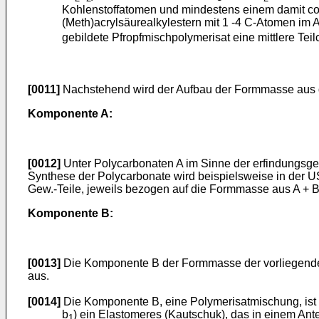
Kohlenstoffatomen und mindestens einem damit cop
(Meth)acrylsäurealkylestern mit 1 -4 C-Atomen im 
gebildete Pfropfmischpolymerisat eine mittlere Te
[0011]
Nachstehend wird der Aufbau der Formmasse aus 
Komponente A:
[0012]
Unter Polycarbonaten A im Sinne der erfindungsg
Synthese der Polycarbonate wird beispielsweise in der
Gew.-Teile, jeweils bezogen auf die Formmasse aus A + 
Komponente B:
[0013]
Die Komponente B der Formmasse der vorliegenden
aus.
[0014]
Die Komponente B, eine Polymerisatmischung, ist 
b
) ein Elastomeres (Kautschuk), das in einem Ant
1