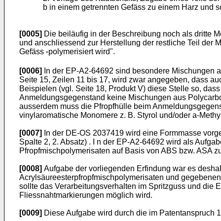
b in einem getrennten Gefäss zu einem Harz und s
[0005]
Die beiläufig in der Beschreibung noch als dritte Mö
und anschliessend zur Herstellung der restliche Teil der
Gefäss
polymerisiert wird".
"
[0006]
In der EP-A2-64692 sind besondere Mischungen aus
Seite 15, Zeilen 11 bis 17, wird zwar angegeben, dass au
Beispielen (vgl. Seite 18, Produkt V) diese Stelle so, d
Anmeldungsgegenstand keine Mischungen aus Polycarbonate
ausserdem muss die Pfropfhülle beim Anmeldungsgegensta
vinylaromatische Monomere z. B. Styrol und/oder a-Methyls
[0007]
In der DE-OS 2037419 wird eine Formmasse vorgesch
Spalte 2, 2. Absatz) . I n der EP-A2-64692 wird als Aufga
Pfropfmischpolymerisaten auf Basis von ABS bzw. ASA zu
[0008]
Aufgabe der vorliegenden Erfindung war es desha
Acrylsäureesterpfropfmischpolymerisaten und gegebenenfal
sollte das Verarbeitungsverhalten im Spritzguss und die 
Fliessnahtmarkierungen möglich wird.
[0009]
Diese Aufgabe wird durch die im Patentanspruch 