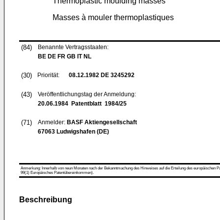
Thermoplastic moulding masses
Masses à mouler thermoplastiques
(84)
Benannte Vertragsstaaten:
BE DE FR GB IT NL
(30)
Priorität:
08.12.1982
DE 3245292
(43)
Veröffentlichungstag der Anmeldung:
20.06.1984
Patentblatt 1984/25
(71)
Anmelder:
BASF Aktiengesellschaft
67063 Ludwigshafen (DE)
Anmerkung: Innerhalb von neun Monaten nach der Bekanntmachung des Hinweises auf die Erteilung des europäischen Patent
99(1) Europäisches Patentübereinkommen).
Beschreibung