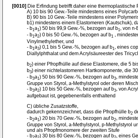
[0010]
Die Erfindung betrifft daher eine thermoplastisch
A) 10 bis 90 Gew.-Teile mindestens eines Polycarb
B) 90 bis 10 Gew.-Teile mindestens einer Polymer
b1) mindestens einem Elastomeren (Kautschuk), 
- b
a
) 50 bis 99,9 Gew.-%, bezogen auf b
, von n-
1
1
1
- b
a
) 0 bis 50 Gew.-%, bezogen auf b
, mindeste
1
2
1
Vinylmethylether, und
- b
a
) 0,1 bis 5 Gew.-%, bezogen auf b
, eines co
1
3
1
Diallylphthalat und dem Acrylsäureester des Tricyc
b
) einer Pfropfhülle auf diese Elastomere, die 5 
2
b
) einer nichtelastomeren Hartkomponente, die 
3
- b
a
) 50 bis 90 Gew.-%, bezogen auf b
, mindest
3
1
3
Gruppe von Styrol, a-Methylstyrol oder deren Misc
- b
a
) 10 bis 50 Gew.-%, bezogen auf b
, von Acryl
3
2
3
aufgebaut ist, gegebenenfalls enthaltend
C) übliche Zusatzstoffe,
dadurch gekennzeichnet, dass die Pfropfhülle b
de
2
- b
a
) 20 bis 70 Gew.-%, bezogen auf b
, mindest
2
1
2
Gruppe von Styrol, a-Methylstyrol, p-Methylstyrol und
und als Pfropfmonomere der zweiten Stufe
- b
a
) 30 bis 80 Gew.-%, bezogen auf b
, eines G
2
2
2