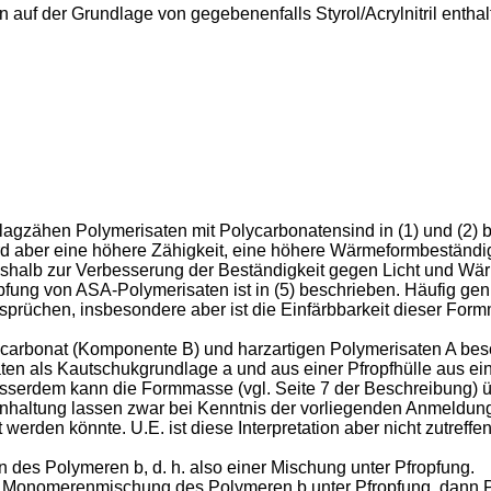
 auf der Grundlage von gegebenenfalls Styrol/Acrylnitril enthal
chlagzähen Polymerisaten mit Polycarbonatensind in (1) und (
rd aber eine höhere Zähigkeit, eine höhere Wärmeformbeständigk
n deshalb zur Verbesserung der Beständigkeit gegen Licht und 
pfung von ASA-Polymerisaten ist in (5) beschrieben. Häufig ge
rüchen, insbesondere aber ist die Einfärbbarkeit dieser Formm
bonat (Komponente B) und harzartigen Polymerisaten A beschri
aten als Kautschukgrundlage a und aus einer Pfropfhülle aus ei
serdem kann die Formmasse (vgl. Seite 7 der Beschreibung) üb
enhaltung lassen zwar bei Kenntnis der vorliegenden Anmeldung 
erden könnte. U.E. ist diese Interpretation aber nicht zutreff
des Polymeren b, d. h. also einer Mischung unter Pfropfung.
er Monomerenmischung des Polymeren b unter Pfropfung, dann 