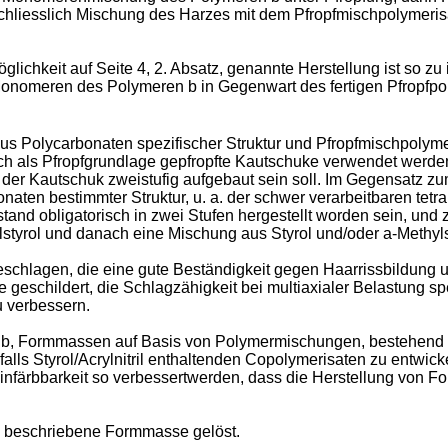
chliesslich Mischung des Harzes mit dem Pfropfmischpolymeris
glichkeit auf Seite 4, 2. Absatz, genannte Herstellung ist so zu
 Monomeren des Polymeren b in Gegenwart des fertigen Pfropfpol
 Polycarbonaten spezifischer Struktur und Pfropfmischpolyme
ch als Pfropfgrundlage gepfropfte Kautschuke verwendet werden 
ass der Kautschuk zweistufig aufgebaut sein soll. Im Gegensatz
n bestimmter Struktur, u. a. der schwer verarbeitbaren tetra
nd obligatorisch in zwei Stufen hergestellt worden sein, und
tyrol und danach eine Mischung aus Styrol und/oder a-Methylstyr
lagen, die eine gute Beständigkeit gegen Haarrissbildung und
be geschildert, die Schlagzähigkeit bei multiaxialer Belastung
 verbessern.
lb, Formmassen auf Basis von Polymermischungen, bestehend 
ls Styrol/Acrylnitril enthaltenden Copolymerisaten zu entwicke
Einfärbbarkeit so verbessertwerden, dass die Herstellung von F
1 beschriebene Formmasse gelöst.