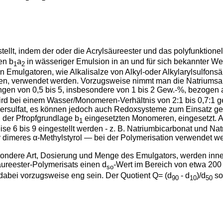
stellt, indem der oder die Acrylsäureester und das polyfunktio
en b
a
in wässeriger Emulsion in an und für sich bekannter W
1
2
n Emulgatoren, wie Alkalisalze von Alkyl-oder Alkylarylsulfonsäu
fen, verwendet werden. Vorzugsweise nimmt man die Natriumsalz
ngen von 0,5 bis 5, insbesondere von 1 bis 2 Gew.-%, bezogen a
d bei einem Wasser/Monomeren-Verhältnis von 2:1 bis 0,7:1 gea
persulfat, es können jedoch auch Redoxsysteme zum Einsatz ge
g der Pfropfgrundlage b
eingesetzten Monomeren, eingesetzt. Al
1
e 6 bis 9 eingestellt werden - z. B. Natriumbicarbonat und Na
 dimeres α-Methylstyrol ― bei der Polymerisation verwendet w
ndere Art, Dosierung und Menge des Emulgators, werden inne
äureester-Polymerisats einen d
-Wert im Bereich von etwa 200
so
l dabei vorzugsweise eng sein. Der Quotient Q= (d
- d
)/d
sol
90
10
50