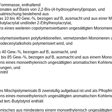
e Formmasse, enthaltend
onates auf Basis von 2,2-Bis-(4-hydroxyphenyl)propan, und
isatmischung bestehend aus
das 10 bis 40 Gew.-%, bezogen auf B, ausmacht und aus eine
Butylacrylat und/oder 2-Ethylhexylacrylat,
ns eines weiteren copolymerisierbaren ungesättigten Monomere
polymerisierbaren polyfunktionellen, vernetzenden Monomeren au
lodecenylalkohols polymerisiert wird, und
bis 40 Gew.-%, bezogen auf B, ausmacht, und
30 bis 85 Gew.-%, bezogen auf B, ausmacht und aus einem Mo
ens eines monoethylenisch ungesättigten aromatischen Kohlenwa
hungen, und
nitril
s Mischpolymerisats B zweistufig aufgebaut ist und als Pfropf
ens eines monoethylenisch ungesättigten aromatischen Kohlenwa
 tert.-Butylstyrol enthält
emisches aus mindestens einem monoethylenisch ungesättigten 