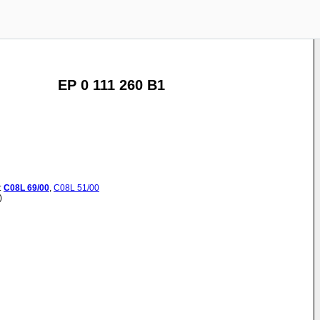
EP 0 111 260 B1
:
C08L
69/00
,
C08L
51/00
)