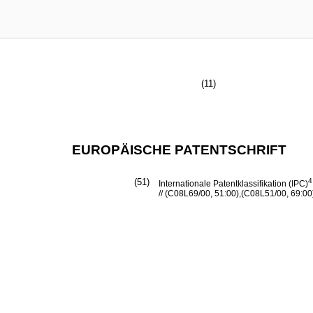
(11)
EUROPÄISCHE PATENTSCHRIFT
(51)
4
Internationale Patentklassifikation (IPC)
// (C08L69/00, 51:00),(C08L51/00, 69:00