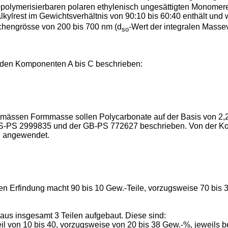
olymerisierbaren polaren ethylenisch ungesättigten Monomeren
Alkylrest im Gewichtsverhältnis von 90:10 bis 60:40 enthält un
ilchengrösse von 200 bis 700 nm (d
-Wert der integralen Massev
so
den Komponenten A bis C beschrieben:
emässen Formmasse sollen Polycarbonate auf der Basis von 2,
 US-PS 2999835 und der GB-PS 772627 beschrieben. Von der Ko
B angewendet.
 Erfindung macht 90 bis 10 Gew.-Teile, vorzugsweise 70 bis 
aus insgesamt 3 Teilen aufgebaut. Diese sind:
eil von 10 bis 40, vorzugsweise von 20 bis 38 Gew.-%, jeweils 