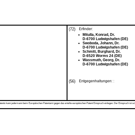
(72)
Erfinder:
Mitulla, Konrad, Dr.
D-6700 Ludwigshafen (DE)
Swoboda, Johann, Dr.
D-6700 Ludwigshafen (DE)
Schmitt, Burghard, Dr.
D-6520 Worms 24 (DE)
Wassmuth, Georg, Dr.
D-6700 Ludwigshafen (DE)
(56)
Entgegenhaltungen: :
s kann jedermann beim Europäischen Patentamt gegen das erteilte europäischen Patent Einspruch einlegen. Der Einspruch ist schriftli