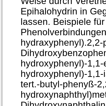
Weise durch Verethe
Epihalohydrin in Geg
lassen. Beispiele fü
Phenolverbindungen 
hydraxyphenyl).2,2-p
Dihydroxybenzophen
hydroxyphenyl)-1,1-e
hydroxyphenyl)-1,1-i
tert.-butyl-phenyß-2,
hydroxynaphthyl)met
Dihydroxynaphthalin.