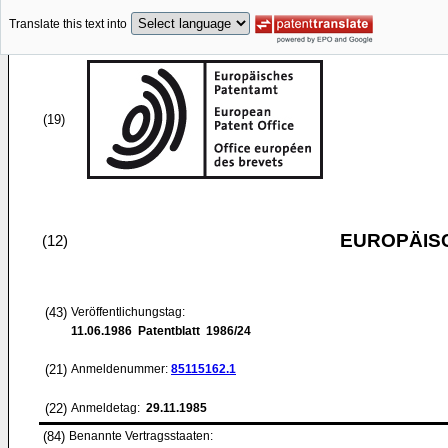
Translate this text into
(19)
EUROPÄIS
(12)
(43)
Veröffentlichungstag:
11.06.1986
Patentblatt 1986/24
(21)
Anmeldenummer:
85115162.1
(22)
Anmeldetag:
29.11.1985
(84)
Benannte Vertragsstaaten: