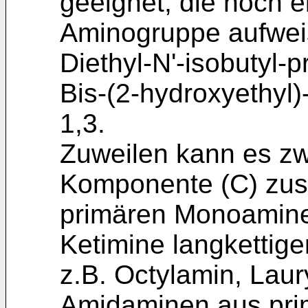
geeignet, die noch ei
Aminogruppe aufweis
Diethyl-N'-isobutyl-
Bis-(2-hydroxyethyl)
1,3.
Zuweilen kann es zw
Komponente (C) zusä
primären Monoamine
Ketimine langkettig
z.B. Octylamin, Laur
Amidaminen aus pri