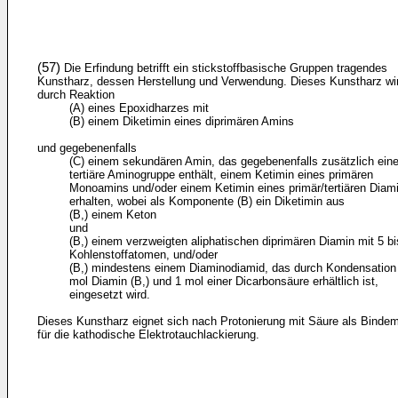
(57)
Die Erfindung betrifft ein stickstoffbasische Gruppen tragendes
Kunstharz, dessen Herstellung und Verwendung. Dieses Kunstharz wi
durch Reaktion
(A) eines Epoxidharzes mit
(B) einem Diketimin eines diprimären Amins
und gegebenenfalls
(C) einem sekundären Amin, das gegebenenfalls zusätzlich ein
tertiäre Aminogruppe enthält, einem Ketimin eines primären
Monoamins und/oder einem Ketimin eines primär/tertiären Diam
erhalten, wobei als Komponente (B) ein Diketimin aus
(B,) einem Keton
und
(B,) einem verzweigten aliphatischen diprimären Diamin mit 5 bi
Kohlenstoffatomen, und/oder
(B,) mindestens einem Diaminodiamid, das durch Kondensation
mol Diamin (B,) und 1 mol einer Dicarbonsäure erhältlich ist,
eingesetzt wird.
Dieses Kunstharz eignet sich nach Protonierung mit Säure als Bindemi
für die kathodische Elektrotauchlackierung.