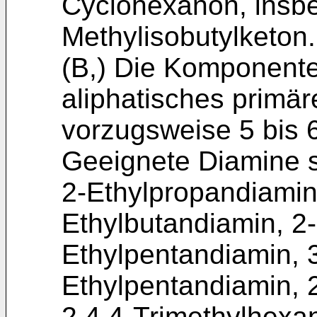
Cyclohexanon, insb
Methylisobutylketon.
(B,) Die Komponente 
aliphatisches primär
vorzugsweise 5 bis 
Geeignete Diamine s
2-Ethylpropandiamin
Ethylbutandiamin, 2
Ethylpentandiamin, 
Ethylpentandiamin, 
2,4,4-Trimethylhexa