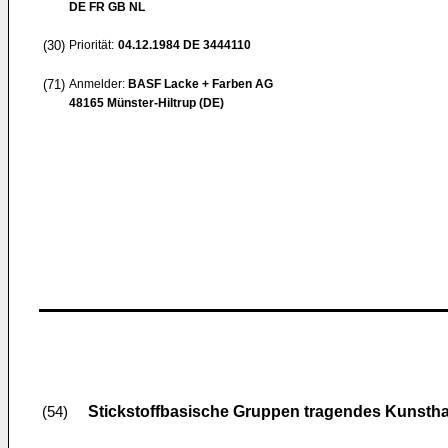
DE FR GB NL
(30)
Priorität:
04.12.1984
DE 3444110
(71)
Anmelder:
BASF Lacke + Farben AG
48165 Münster-Hiltrup (DE)
Stickstoffbasische Gruppen tragendes Kunsth
(54)