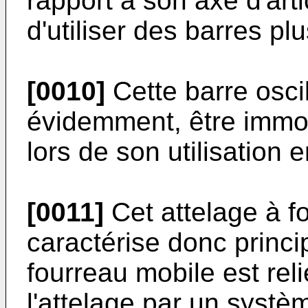
rapport à son axe d'arti
d'utiliser des barres pl
[0010]
Cette barre oscil
évidemment, être immob
lors de son utilisation 
[0011]
Cet attelage à f
caractérise donc princ
fourreau mobile est reli
l'attelage par un systè