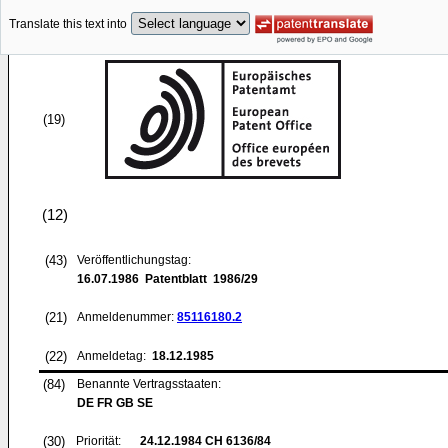
Translate this text into
(19)
(12)
(43)
Veröffentlichungstag:
16.07.1986
Patentblatt 1986/29
(21)
Anmeldenummer:
85116180.2
(22)
Anmeldetag:
18.12.1985
(84)
Benannte Vertragsstaaten:
DE FR GB SE
(30)
Priorität:
24.12.1984
CH 6136/84