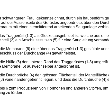
r schwangeren Frau, gekennzeichnet, durch ein haubenförmiges
ine auf der Aussenseite des Gerüstes angeordnete, über den Du
raum mit einer intermittierend arbeitenden Sauganlage verbind
as Traggerüst (1-3) als Glocke ausgebildet ist, welche aus eine
eil (2) ein Anschlussstutzen (5) für eine Saugleitung vorhande
die Membrane (6) eine über das Traggerüst (1-3) gestülpte un
Verschluss der Durchgänge (4) gewährleistet.
ie Hülle (6) den unteren Rand des Traggerüstes (1-3) umgreift u
e Membrane (6) auswechselbar angeordnet ist.
die Durchbrüche (4) den grössten Flächenteil der Mantelfläche
3) voneinander getrennt liegen, und dass die Durchbrüche (4) 
bis 6 zum Produzieren von Hormonen und anderen Stoffen, um 
g zu fördern.