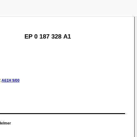
EP 0 187 328 A1
:
A61H
9/00
 Helmer