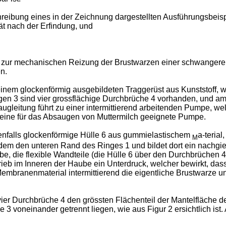
ibung eines in der Zeichnung dargestellten Ausführungsbeispie
ät nach der Erfindung, und
 zur mechanischen Reizung der Brustwarzen einer schwangeren 
n.
einem glockenförmig ausgebildeten Traggerüst aus Kunststoff, 
n 3 sind vier grossflächige Durchbrüche 4 vorhanden, und am 
 Saugleitung führt zu einer intermittierend arbeitenden Pumpe, w
e eine für das Absaugen von Muttermilch geeignete Pumpe.
benfalls glockenförmige Hülle 6 aus gummielastischem
a-teria
M
udem den unteren Rand des Ringes 1 und bildet dort ein nachgi
ube, die flexible Wandteile (die Hülle 6 über den Durchbrüchen 
 Betrieb im Inneren der Haube ein Unterdruck, welcher bewirkt, 
Membranenmaterial intermittierend die eigentliche Brustwarze u
e vier Durchbrüche 4 den grössten Flächenteil der Mantelfläche
voneinander getrennt liegen, wie aus Figur 2 ersichtlich ist. Au