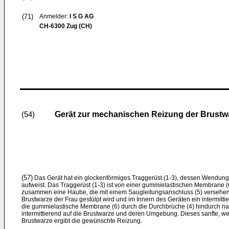
(71)
Anmelder:
I S G AG
CH-6300 Zug (CH)
Gerät zur mechanischen Reizung der Brustw
(54)
(57)
Das Gerät hat ein glockenförmiges Traggerüst (1-3), dessen Wendung 
aufweist. Das Traggerüst (1-3) ist von einer gummielastischen Membrane (
zusammen eine Haube, die mit einem Saugleitungsanschluss (5) versehen 
Brustwarze der Frau gestülpt wird und im Innern des Geräten ein intermitti
die gummielastische Membrane (6) durch die Durchbrüche (4) hindurch na
intermittierend auf die Brustwarze und deren Umgebung. Dieses sanfte, 
Brustwarze ergibt die gewünschte Reizung.