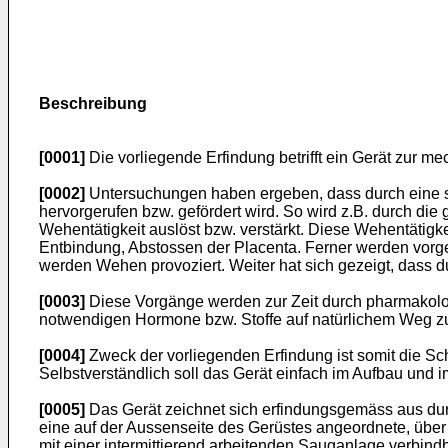
Beschreibung
[0001]
Die vorliegende Erfindung betrifft ein Gerät zur 
[0002]
Untersuchungen haben ergeben, dass durch eine s
hervorgerufen bzw. gefördert wird. So wird z.B. durch di
Wehentätigkeit auslöst bzw. verstärkt. Diese Wehentätigk
Entbindung, Abstossen der Placenta. Ferner werden vor
werden Wehen provoziert. Weiter hat sich gezeigt, dass d
[0003]
Diese Vorgänge werden zur Zeit durch pharmakolo
notwendigen Hormone bzw. Stoffe auf natürlichem Weg zu br
[0004]
Zweck der vorliegenden Erfindung ist somit die Sc
Selbstverständlich soll das Gerät einfach im Aufbau und i
[0005]
Das Gerät zeichnet sich erfindungsgemäss aus dur
eine auf der Aussenseite des Gerüstes angeordnete, üb
mit einer intermittierend arbeitenden Sauganlage verbindba