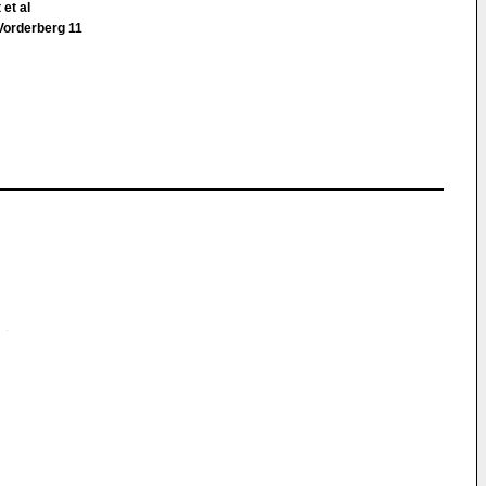
 et al
Vorderberg 11