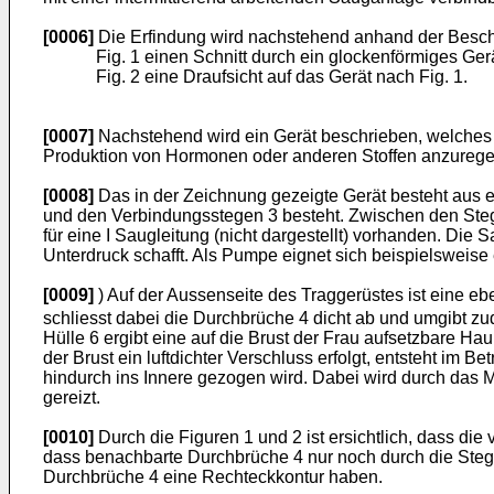
[0006]
Die Erfindung wird nachstehend anhand der Beschre
Fig. 1 einen Schnitt durch ein glockenförmiges Ger
Fig. 2 eine Draufsicht auf das Gerät nach Fig. 1.
[0007]
Nachstehend wird ein Gerät beschrieben, welches
Produktion von Hormonen oder anderen Stoffen anzurege
[0008]
Das in der Zeichnung gezeigte Gerät besteht aus 
und den Verbindungsstegen 3 besteht. Zwischen den Stege
für eine I Saugleitung (nicht dargestellt) vorhanden. Die
Unterdruck schafft. Als Pumpe eignet sich beispielsweis
[0009]
) Auf der Aussenseite des Traggerüstes ist eine e
schliesst dabei die Durchbrüche 4 dicht ab und umgibt z
Hülle 6 ergibt eine auf die Brust der Frau aufsetzbare Ha
der Brust ein luftdichter Verschluss erfolgt, entsteht im
hindurch ins Innere gezogen wird. Dabei wird durch das 
gereizt.
[0010]
Durch die Figuren 1 und 2 ist ersichtlich, dass di
dass benachbarte Durchbrüche 4 nur noch durch die Stege 3 
Durchbrüche 4 eine Rechteckkontur haben.