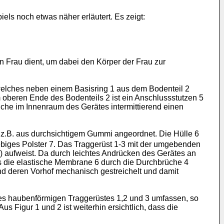
ls noch etwas näher erläutert. Es zeigt:
Frau dient, um dabei den Körper der Frau zur
welches neben einem Basisring 1 aus dem Bodenteil 2
oberen Ende des Bodenteils 2 ist ein Anschlussstutzen 5
elche im Innenraum des Gerätes intermittierend einen
l, z.B. aus durchsichtigem Gummi angeordnet. Die Hülle 6
ebiges Polster 7. Das Traggerüst 1-3 mit der umgebenden
4) aufweist. Da durch leichtes Andrücken des Gerätes an
dass die elastische Membrane 6 durch die Durchbrüche 4
nd deren Vorhof mechanisch gestreichelt und damit
 des haubenförmigen Traggerüstes 1,2 und 3 umfassen, so
s Figur 1 und 2 ist weiterhin ersichtlich, dass die