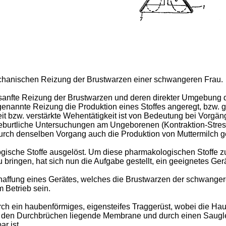
mechanischen Reizung der Brustwarzen einer schwangeren Frau.
anfte Reizung der Brustwarzen und deren direkter Umgebung d
e genannte Reizung die Produktion eines Stoffes angeregt, bzw.
eit bzw. verstärkte Wehentätigkeit ist von Bedeutung bei Vorgä
geburtliche Untersuchungen am Ungeborenen (Kontraktion-Stre
urch denselben Vorgang auch die Produktion von Muttermilch ge
gische Stoffe ausgelöst. Um diese pharmakologischen Stoffe z
ingen, hat sich nun die Aufgabe gestellt, ein geeignetes Gerät
haffung eines Gerätes, welches die Brustwarzen der schwanger
m Betrieb sein.
ch ein haubenförmiges, eigensteifes Traggerüst, wobei die Ha
er den Durchbrüchen liegende Membrane und durch einen Saug
r ist.