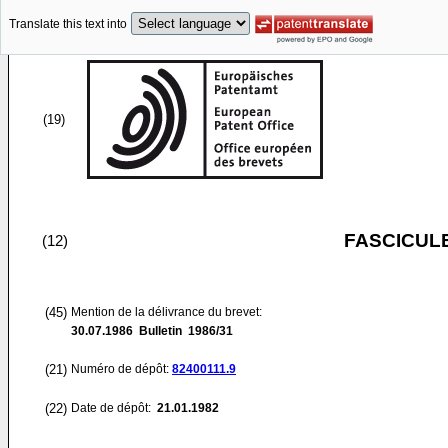
Translate this text into
(19)
FASCICUL
(12)
(45)
Mention de la délivrance du brevet:
30.07.1986
Bulletin 1986/31
(21)
Numéro de dépôt:
82400111.9
(22)
Date de dépôt:
21.01.1982