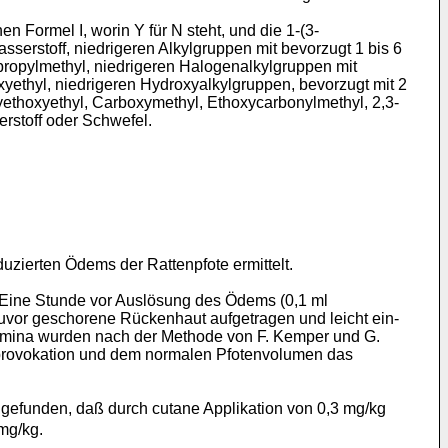
 Formel I, worin Y für N steht, und die 1-(3-
sserstoff, niedrigeren Alkylgruppen mit bevorzugt 1 bis 6
propylmethyl, niedrigeren Halogenalkylgruppen mit
xyethyl, niedrigeren Hydroxyalkylgruppen, bevorzugt mit 2
yethoxyethyl, Carboxymethyl, Ethoxycarbonylmethyl, 2,3-
rstoff oder Schwefel.
ierten Ödems der Rattenpfote ermittelt.
 Eine Stunde vor Auslösung des Ödems (0,1 ml
zuvor geschorene Rückenhaut aufgetragen und leicht ein-
olumina wurden nach der Methode von F. Kemper und G.
mprovokation und dem normalen Pfotenvolumen das
e gefunden, daß durch cutane Applikation von 0,3 mg/kg
 mg/kg.