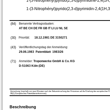
1-(3-Nitrophenyl)pyrido(2,3-d)pyrimidine-2,4(1
1-(3-Nitrophényl)pyrido(2,3-d)pyrimidin-2,4(1H
(84)
Benannte Vertragsstaaten:
AT BE CH DE FR GB IT LI LU NL SE
(30)
Priorität:
18.12.1981
DE 3150271
(43)
Veröffentlichungstag der Anmeldung:
29.06.1983
Patentblatt 1983/26
(71)
Anmelder:
Troponwerke GmbH & Co. KG
D-51063 Köln (DE)
Anmerkung: Innerhalb von neun Monaten nach der Bekanntmachung des Hinweises auf die Erteilung des europäischen Patent
99(1) Europäisches Patentübereinkommen).
Beschreibung