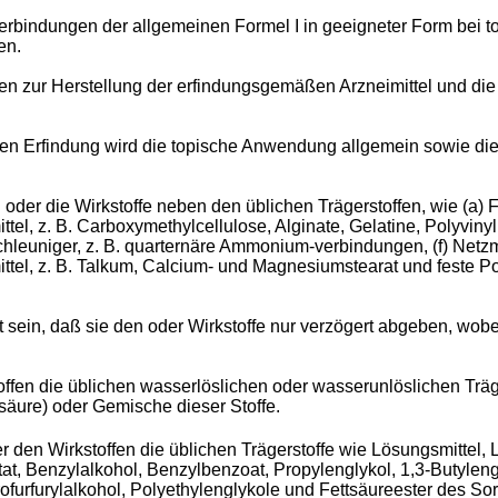
rbindungen der allgemeinen Formel I in geeigneter Form bei
en.
ren zur Herstellung der erfindungsgemäßen Arzneimittel und 
en Erfindung wird die topische Anwendung allgemein sowie di
er die Wirkstoffe neben den üblichen Trägerstoffen, wie (a) Fül
l, z. B. Carboxymethylcellulose, Alginate, Gelatine, Polyvinylpyr
hleuniger, z. B. quarternäre Ammonium-verbindungen, (f) Netzmit
mittel, z. B. Talkum, Calcium- und Magnesiumstearat und feste P
sein, daß sie den oder Wirkstoffe nur verzögert abgeben, wob
n die üblichen wasserlöslichen oder wasserunlöslichen Trägerst
tsäure) oder Gemische dieser Stoffe.
n Wirkstoffen die üblichen Trägerstoffe wie Lösungsmittel, L
etat, Benzylalkohol, Benzylbenzoat, Propylenglykol, 1,3-Butyle
ofurfurylalkohol, Polyethylenglykole und Fettsäureester des So