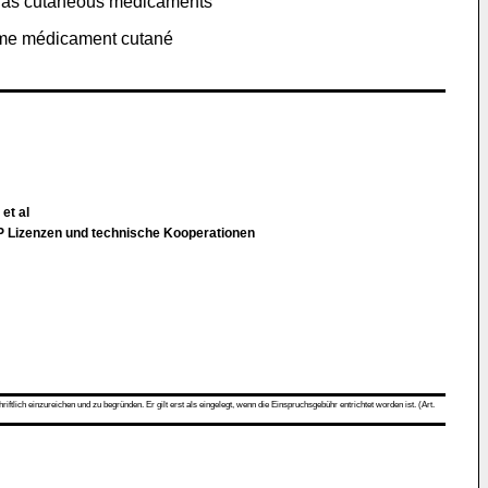
es as cutaneous medicaments
omme médicament cutané
 et al
 Lizenzen und technische Kooperationen
ch einzureichen und zu begründen. Er gilt erst als eingelegt, wenn die Einspruchsgebühr entrichtet worden ist. (Art.