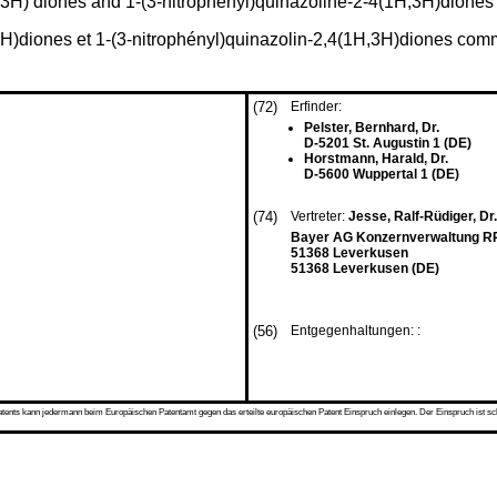
H,3H) diones and 1-(3-nitrophenyl)quinazoline-2-4(1H,3H)dion
,3H)diones et 1-(3-nitrophényl)quinazolin-2,4(1H,3H)diones c
(72)
Erfinder:
Pelster, Bernhard, Dr.
D-5201 St. Augustin 1 (DE)
Horstmann, Harald, Dr.
D-5600 Wuppertal 1 (DE)
(74)
Vertreter:
Jesse, Ralf-Rüdiger, Dr.
Bayer AG Konzernverwaltung RP
51368 Leverkusen
51368 Leverkusen (DE)
(56)
Entgegenhaltungen: :
s kann jedermann beim Europäischen Patentamt gegen das erteilte europäischen Patent Einspruch einlegen. Der Einspruch ist schriftli