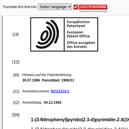
Translate this text into
(19)
(12)
(45)
Hinweis auf die Patenterteilung:
30.07.1986
Patentblatt 1986/31
(21)
Anmeldenummer:
82111233.1
(22)
Anmeldetag:
04.12.1982
(54)
1-(3-Nitrophenyl)pyrido(2.3-d)pyrimidin-2.4(1