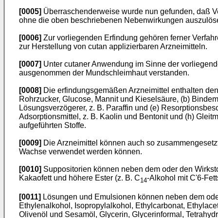
[0005]
Überraschenderweise wurde nun gefunden, daß Ve
ohne die oben beschriebenen Nebenwirkungen auszulös
[0006]
Zur vorliegenden Erfindung gehören ferner Verfah
zur Herstellung von cutan applizierbaren Arzneimitteln.
[0007]
Unter cutaner Anwendung im Sinne der vorliegend
ausgenommen der Mundschleimhaut verstanden.
[0008]
Die erfindungsgemäßen Arzneimittel enthalten den od
Rohrzucker, Glucose, Mannit und Kieselsäure, (b) Bindemitte
Lösungsverzögerer, z. B. Paraffin und (e) Resorptionsbesc
Adsorptionsmittel, z. B. Kaolin und Bentonit und (h) Gleit
aufgeführten Stoffe.
[0009]
Die Arzneimittel können auch so zusammengesetzt 
Wachse verwendet werden können.
[0010]
Suppositorien können neben dem oder den Wirkstoffe
Kakaofett und höhere Ester (z. B. C
-Alkohol mit C'6-Fet
14
[0011]
Lösungen und Emulsionen können neben dem oder de
Ethylenalkohol, Isopropylalkohol, Ethylcarbonat, Ethylac
Olivenöl und Sesamöl, Glycerin, Glycerinformal, Tetrahydr