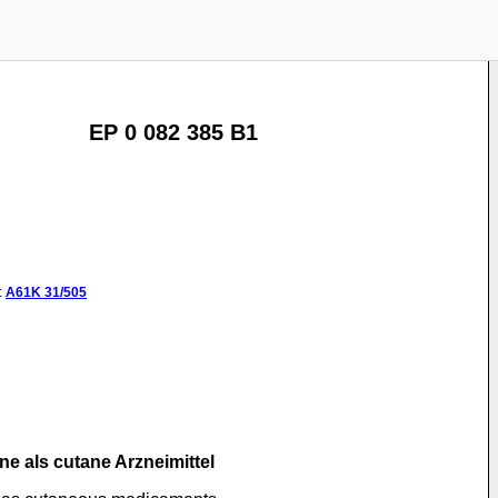
EP 0 082 385 B1
:
A61K
31/505
ne als cutane Arzneimittel