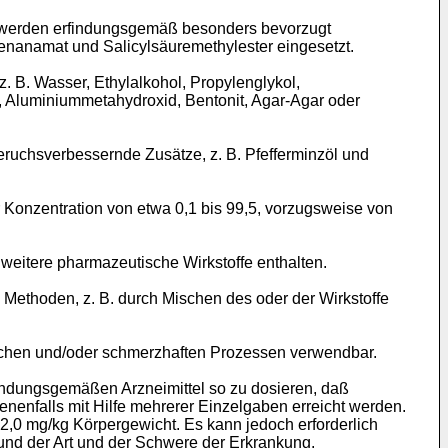
 werden erfindungsgemäß besonders bevorzugt
fenanamat und Salicylsäuremethylester eingesetzt.
. B. Wasser, Ethylalkohol, Propylenglykol,
ose, Aluminiummetahydroxid, Bentonit, Agar-Agar oder
ruchsverbessernde Zusätze, z. B. Pfefferminzöl und
Konzentration von etwa 0,1 bis 99,5, vorzugsweise von
eitere pharmazeutische Wirkstoffe enthalten.
Methoden, z. B. durch Mischen des oder der Wirkstoffe
ichen und/oder schmerzhaften Prozessen verwendbar.
rfindungsgemäßen Arzneimittel so zu dosieren, daß
enfalls mit Hilfe mehrerer Einzelgaben erreicht werden.
 2,0 mg/kg Körpergewicht. Es kann jedoch erforderlich
nd der Art und der Schwere der Erkrankung.