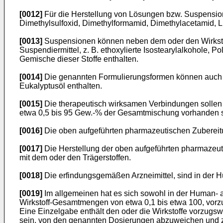
[0012]
Für die Herstellung von Lösungen bzw. Suspensio
Dimethylsulfoxid, Dimethylformamid, Dimethylacetamid, Lu
[0013]
Suspensionen können neben dem oder den Wirkstoffe
Suspendiermittel, z. B. ethoxylierte Isostearylalkohole, P
Gemische dieser Stoffe enthalten.
[0014]
Die genannten Formulierungsformen können auch ge
Eukalyptusöl enthalten.
[0015]
Die therapeutisch wirksamen Verbindungen sollen 
etwa 0,5 bis 95 Gew.-% der Gesamtmischung vorhanden s
[0016]
Die oben aufgeführten pharmazeutischen Zubereit
[0017]
Die Herstellung der oben aufgeführten pharmazeuti
mit dem oder den Trägerstoffen.
[0018]
Die erfindungsgemäßen Arzneimittel, sind in der
[0019]
Im allgemeinen hat es sich sowohl in der Human- al
Wirkstoff-Gesamtmengen von etwa 0,1 bis etwa 100, vorzu
Eine Einzelgabe enthält den oder die Wirkstoffe vorzugsw
sein, von den genannten Dosierungen abzuweichen und zw