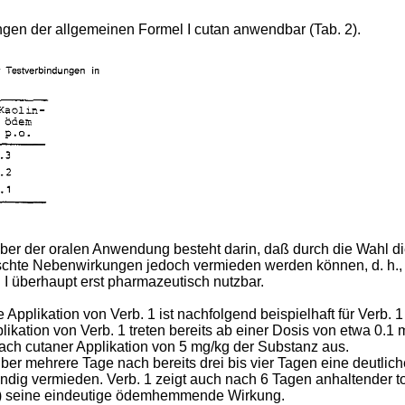
gen der allgemeinen Formel I cutan anwendbar (Tab. 2).
er der oralen Anwendung besteht darin, daß durch die Wahl die
schte Nebenwirkungen jedoch vermieden werden können, d. h.,
 überhaupt erst pharmazeutisch nutzbar.
plikation von Verb. 1 ist nachfolgend beispielhaft für Verb. 1
plikation von Verb. 1 treten bereits ab einer Dosis von etwa 0
ch cutaner Applikation von 5 mg/kg der Substanz aus.
über mehrere Tage nach bereits drei bis vier Tagen eine deutli
ändig vermieden. Verb. 1 zeigt auch nach 6 Tagen anhaltender t
ag) seine eindeutige ödemhemmende Wirkung.