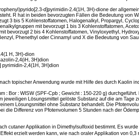
phenyl)pyrido[2.3-d]pyrimidin-2.4(1H, 3H)-dione der allgemeinen
 steht. R hat in beiden bevorzugten Fällen die Bedeutung von Wa
zugt 3 bis 5 Kohlenstoffatomen, Halogenalkyl, Propargyl, Cyclo
genalkylgruppen mit bevorzugt 1 bis 3 Kohlenstoffatomen, Aceto
mit bevorzugt 2 bis 4 Kohlenstoffatomen, Vinyloxyethyl, Hydrox
 Benzyl, Phenethyl oder Cinnamyl und X die Bedeutung von Saue
.4(1 H, 3H)-dion
nazolin-2,4(iH, 3H)dion
] pyrimidin-2,4(1H, 3H)dion
 topischer Anwendung wurde mit Hilfe des durch Kaolin induz
 : Bor : WISW (SPF-Cpb ; Gewicht : 150-220 g) durchgeführt.
im jeweiligen Lösungsmittel gelöste Substanz auf die am Tage 
it reinem Lösungsmittel ohne Substanz behandelt. Die Pfotenv
obei die Differenz von Pfotenvolumen 5 Stunden nach der Öde
nach cutaner Applikation in Dimethylsulfoxid bestimmt. Es wurd
 Effekt erzielt werden kann, wie nach oraler Applikation von 0,3