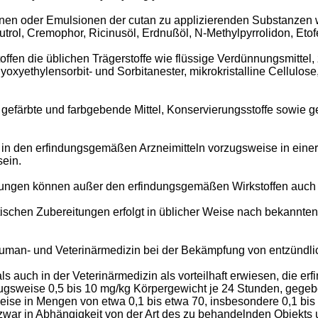
nen oder Emulsionen der cutan zu applizierenden Substanzen
trol, Cremophor, Ricinusöl, Erdnußöl, N-Methylpyrrolidon, Eto
n die üblichen Trägerstoffe wie flüssige Verdünnungsmittel, z
olyoxyethylensorbit- und Sorbitanester, mikrokristalline Cellul
färbte und farbgebende Mittel, Konservierungsstoffe sowie ge
in den erfindungsgemäßen Arzneimitteln vorzugsweise in einer 
ein.
ungen können außer den erfindungsgemäßen Wirkstoffen auch w
schen Zubereitungen erfolgt in üblicher Weise nach bekannten 
 Human- und Veterinärmedizin bei der Bekämpfung von entzündl
s auch in der Veterinärmedizin als vorteilhaft erwiesen, die e
gsweise 0,5 bis 10 mg/kg Körpergewicht je 24 Stunden, gegeben
eise in Mengen von etwa 0,1 bis etwa 70, insbesondere 0,1 bis
ar in Abhängigkeit von der Art des zu behandelnden Objekts u