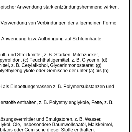
 topischer Anwendung stark entzündungshemmend wirken,
die Verwendung von Verbindungen der allgemeinen Formel
e Anwendung bzw. Aufbringung auf Schleimhäute
l- und Streckmittel, z. B. Stärken, Milchzucker,
rolidon, (c) Feuchthaltigemittel, z. B. Glycerin, (d)
tel, z. B. Cetylalkohol, Glycerinmonostearat, (g)
olyethylenglykole oder Gemische der unter (a) bis (h)
ei als Einbettungsmassen z. B. Polymersubstanzen und
offe enthalten, z. B. Polyethylenglykole, Fette, z. B.
ösungsvermittler und Emulgatoren, z. B. Wasser,
nglykol, Öle, insbesondere Baumwollsaatöl, Maiskeimöl,
rbitans oder Gemische dieser Stoffe enthalten.