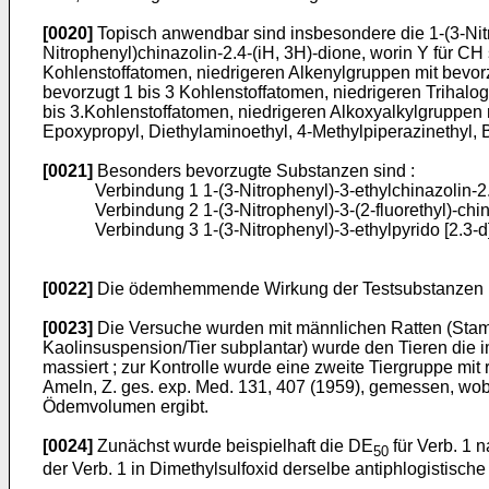
[0020]
Topisch anwendbar sind insbesondere die 1-(3-Nitro
Nitrophenyl)chinazolin-2.4-(iH, 3H)-dione, worin Y für CH
Kohlenstoffatomen, niedrigeren Alkenylgruppen mit bevor
bevorzugt 1 bis 3 Kohlenstoffatomen, niedrigeren Trihalo
bis 3.Kohlenstoffatomen, niedrigeren Alkoxyalkylgruppen 
Epoxypropyl, Diethylaminoethyl, 4-Methylpiperazinethyl,
[0021]
Besonders bevorzugte Substanzen sind :
Verbindung 1 1-(3-Nitrophenyl)-3-ethylchinazolin-2
Verbindung 2 1-(3-Nitrophenyl)-3-(2-fluorethyl)-chi
Verbindung 3 1-(3-Nitrophenyl)-3-ethylpyrido [2.3-d
[0022]
Die ödemhemmende Wirkung der Testsubstanzen nach
[0023]
Die Versuche wurden mit männlichen Ratten (Stamm
Kaolinsuspension/Tier subplantar) wurde den Tieren die 
massiert ; zur Kontrolle wurde eine zweite Tiergruppe m
Ameln, Z. ges. exp. Med. 131, 407 (1959), gemessen, w
Ödemvolumen ergibt.
[0024]
Zunächst wurde beispielhaft die DE
für Verb. 1 
50
der Verb. 1 in Dimethylsulfoxid derselbe antiphlogistische