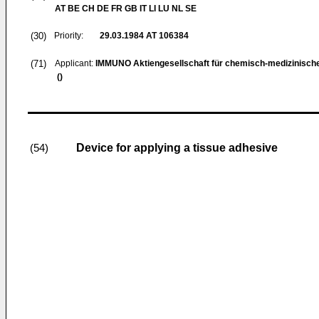
AT BE CH DE FR GB IT LI LU NL SE
(30)
Priority:
29.03.1984
AT 106384
(71)
Applicant:
IMMUNO Aktiengesellschaft für chemisch-medizinisch
()
Device for applying a tissue adhesive
(54)