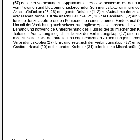
(57)
Bei einer Vorrichtung zur Applikation eines Gewebeklebstoffes, der
von Proteinen und blutgerinnungsfördernder Gerinnungsfaktoren in situ geb
Anschlußstücken (25, 26) endigende Behälter (1, 2) zur Aufnahme der zu
vorgesehen, wobei auf die Anschlußstücke (25, 26) der Behälter (1, 2) ein V
für jede der zu applizierenden Komponenten einen eigenen Förderkanal (28
Um mit der Vorrichtung auch schwer zugängliche Applikationsbereiche zu 
Behandlung notwendige Unterbrechung des Flusses der zu mischenden
Teilen der Vorrichtung möglich ist, besitzt der Verbindungskopf (27) einen z
medizinisches Gas, der parallel und eng benachbart zu den übrigen Förder
Verbindungskopfes (27) führt, und setzt sich der Verbindungskopf (27) en
Gasförderkanal (30) enthaltenden Katheter (31) oder in eine Mischkanüle (3