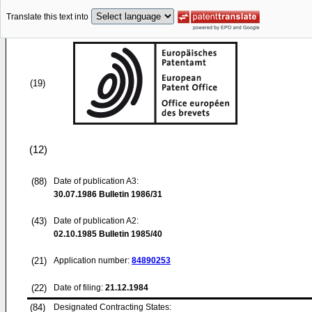
Translate this text into
(19)
(12)
(88)
Date of publication A3:
30.07.1986
Bulletin 1986/31
(43)
Date of publication A2:
02.10.1985
Bulletin 1985/40
(21)
Application number:
84890253
(22)
Date of filing:
21.12.1984
(84)
Designated Contracting States: