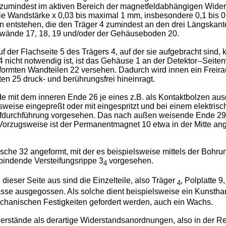
 2 zumindest im aktiven Bereich der magnetfeldabhängigen Wid
die Wandstärke x 0,03 bis maximal 1 mm, insbesondere 0,1 bis
en entstehen, die den Träger 4 zumindest an den drei Längskante
ewände 17, 18, 19 und/oder der Gehäuseboden 20.
der Flachseite 5 des Trägers 4, auf der sie aufgebracht sind, 
 nicht notwendig ist, ist das Gehäuse 1 an der Detektor--Seit
mten Wandteilen 22 versehen. Dadurch wird innen ein Freiraum 
en 25 druck- und berührungsfrei hineinragt.
 mit dem inneren Ende 26 je eines z.B. als Kontaktbolzen aus
lsweise eingepreßt oder mit eingespritzt und bei einem elektris
stoffdurchführung vorgesehen. Das nach außen weisende Ende 29 
 Vorzugsweise ist der Permanentmagnet 10 etwa in der Mitte an
he 32 angeformt, mit der es beispielsweise mittels der Bohru
rbindende Versteifungsrippe 3
vorgesehen.
4
 dieser Seite aus sind die Einzelteile, also Träger
, Polplatte 
4
se ausgegossen. Als solche dient beispielsweise ein Kunsthar
chanischen Festigkeiten gefordert werden, auch ein Wachs.
rstände als derartige Widerstandsanordnungen, also in der Re