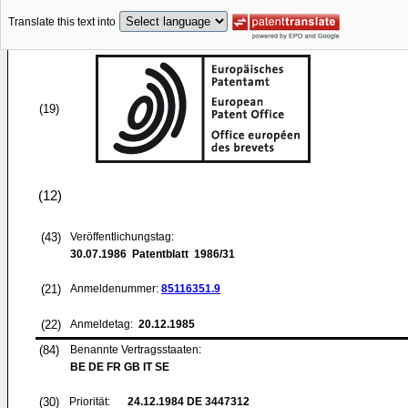
Translate this text into
(19)
(12)
(43)
Veröffentlichungstag:
30.07.1986
Patentblatt 1986/31
(21)
Anmeldenummer:
85116351.9
(22)
Anmeldetag:
20.12.1985
(84)
Benannte Vertragsstaaten:
BE DE FR GB IT SE
(30)
Priorität:
24.12.1984
DE 3447312