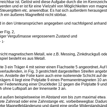
reichbar ist. Gelöst wird diese Aufgabe durch die im Kennze
t werden und er ist für eine Vielzahl von Möglichkeiten von ma
teuergittem etc. anwendbar. Es hat sich außerdem herausgestel
ch ein äußeres Magnetfeld nicht störbar.
sind in den Unteransprüchen angegeben und nachfolgend anhand
r Fig. 2,
sichtiger Vergußmasse vergossenem Zustand und
.
.
1
 nicht magnetischem Metall, wie z.B. Messing, Zinkdruckguß o
piel besteht es aus Metall.
te 3 ein Träger 4 mit seiner einen Flachseite 5 angeordnet. Au
laufenden, in Fig. 3 gestrichtelt dargestellten Streifen angebra
iegen. Anstelle der Folie kann auch eine isolierende Schicht a
Trägers 4 liegt eine Polplatte 9 eines Permanentmagneten 10 an
nter Federwirkung einer Druckfeder 12 gegen die Polplatte 9 u
 ohne Luftspalt an der Innenseite 3 an.
ist außen beispielsweise im Abstand von bis zum maximal etwa
tete Zahnrad oder eine Zahnstange etc. vorbeibewegbar. Dadu
arke Magnetfeldänderung und damit eine große Widerstandsän