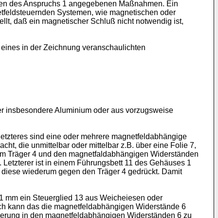
ichen des Anspruchs 1 angegebenen Maßnahmen. Ein
gnetfeldsteuernden Systemen, wie magnetischen oder
lt, daß ein magnetischer Schluß nicht notwendig ist,
 eines in der Zeichnung veranschaulichten
der insbesondere Aluminium oder aus vorzugsweise
f letzteres sind eine oder mehrere magnetfeldabhängige
cht, die unmittelbar oder mittelbar z.B. über eine Folie 7,
uf dem Träger 4 und den magnetfaldabhängigen Widerständen
. Letzterer ist in einem Führungsbett 11 des Gehäuses 1
nd diese wiederum gegen den Träger 4 gedrückt. Damit
 1 mm ein Steuerglied 13 aus Weicheiesen oder
rch kann das die magnetfeldabhängigen Widerstände 6
derung in den magnetfeldabhängigen Widerständen 6 zu