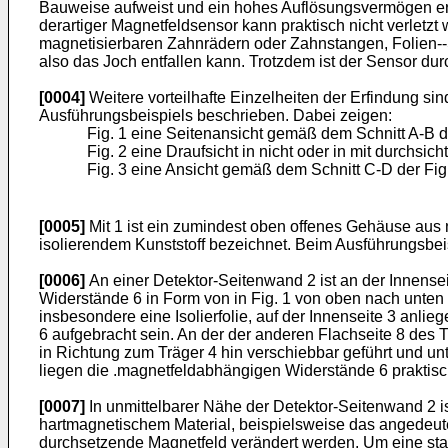
Bauweise aufweist und ein hohes Auflösungsvermögen er
derartiger Magnetfeldsensor kann praktisch nicht verletz
magnetisierbaren Zahnrädern oder Zahnstangen, Folien--S
also das Joch entfallen kann. Trotzdem ist der Sensor dur
[0004]
Weitere vorteilhafte Einzelheiten der Erfindung 
Ausführungsbeispiels beschrieben. Dabei zeigen:
Fig. 1 eine Seitenansicht gemäß dem Schnitt A-B de
Fig. 2 eine Draufsicht in nicht oder in mit durch
Fig. 3 eine Ansicht gemäß dem Schnitt C-D der Fig
[0005]
Mit 1 ist ein zumindest oben offenes Gehäuse aus
isolierendem Kunststoff bezeichnet. Beim Ausführungsbeis
[0006]
An einer Detektor-Seitenwand 2 ist an der Innensei
Widerstände 6 in Form von in Fig. 1 von oben nach unten ver
insbesondere eine Isolierfolie, auf der Innenseite 3 anl
6 aufgebracht sein. An der der anderen Flachseite 8 des 
in Richtung zum Träger 4 hin verschiebbar geführt und u
liegen die .magnetfeldabhängigen Widerstände 6 praktisch
[0007]
In unmittelbarer Nähe der Detektor-Seitenwand 2 
hartmagnetischem Material, beispielsweise das angedeu
durchsetzende Magnetfeld verändert werden. Um eine st