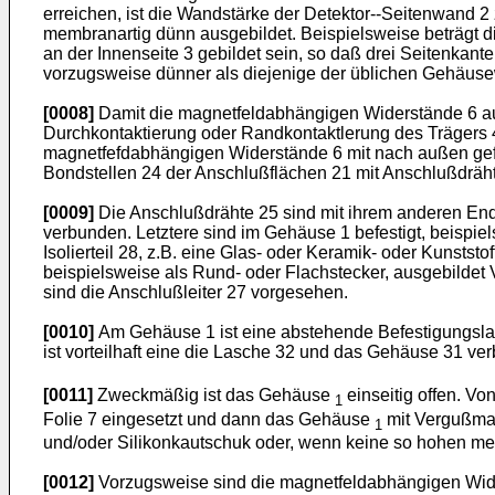
erreichen, ist die Wandstärke der Detektor--Seitenwand
membranartig dünn ausgebildet. Beispielsweise beträgt 
an der Innenseite 3 gebildet sein, so daß drei Seitenkant
vorzugsweise dünner als diejenige der üblichen Gehäus
[0008]
Damit die magnetfeldabhängigen Widerstände 6 auf 
Durchkontaktierung oder Randkontaktlerung des Trägers 4
magnetfefdabhängigen Widerstände 6 mit nach außen gefor
Bondstellen 24 der Anschlußflächen 21 mit Anschlußdräht
[0009]
Die Anschlußdrähte 25 sind mit ihrem anderen Ende
verbunden. Letztere sind im Gehäuse 1 befestigt, beispie
Isolierteil 28, z.B. eine Glas- oder Keramik- oder Kunst
beispielsweise als Rund- oder Flachstecker, ausgebildet
sind die Anschlußleiter 27 vorgesehen.
[0010]
Am Gehäuse 1 ist eine abstehende Befestigungslasc
ist vorteilhaft eine die Lasche 32 und das Gehäuse 31 ve
[0011]
Zweckmäßig ist das Gehäuse
einseitig offen. Von
1
Folie 7 eingesetzt und dann das Gehäuse
mit Vergußmas
1
und/oder Silikonkautschuk oder, wenn keine so hohen me
[0012]
Vorzugsweise sind die magnetfeldabhängigen Wide