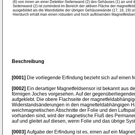
(6) von innen an einer Detektor-Seitenwand (2) des Gehäuses (1) an und d
Seitenwand (2) ist zumindest im Bereich der aktiven Fläche der magnetfe
ausgebildet als die Wandstärke der übrigen Gehäusewände (17, 18, 19) 
Hierdurch erhält man einen robusten und hoch auflösenden Magnetfeldsen
Beschreibung
[0001]
Die vorliegende Erfindung bezieht sich auf einen
[0002]
Ein derartiger Magnetfeldsensor ist bekannt aus 
förmigen Joches vorgesehen. Auf der gegenüberliegenden
aufgeklebt. Die obere Flachseite der magnetfeldabhängig
Widerstandsänderungen in den magnetteldabhängigen Halb
weichmagnetischen Abschnitte der Folie und den Luftspa
vorhanden sind, wird der magnetische Fluß des Permanen
auf und gleitet auf diesen, wenn Folie und das übrige Sy
[0003]
Aufgabe der Erfindung ist es, einen auf ein Magne