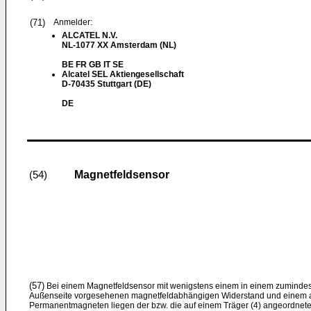
(71)
Anmelder:
ALCATEL N.V.
NL-1077 XX Amsterdam (NL)
BE FR GB IT SE
Alcatel SEL Aktiengesellschaft
D-70435 Stuttgart (DE)
DE
Magnetfeldsensor
(54)
(57)
Bei einem Magnetfeldsensor mit wenigstens einem in einem zumindest
Außenseite vorgesehenen magnetfeldabhängigen Widerstand und einem
Permanentmagneten liegen der bzw. die auf einem Träger (4) angeordne