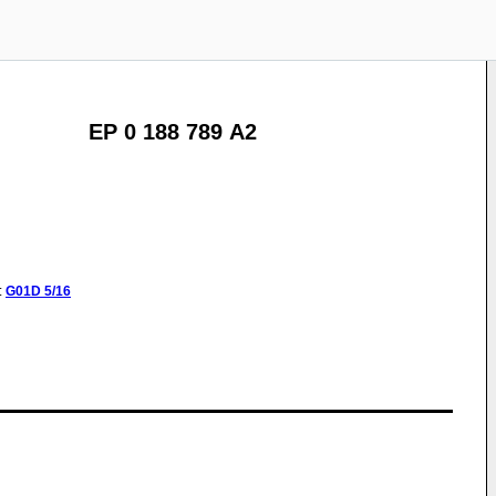
EP 0 188 789 A2
:
G01D
5/16