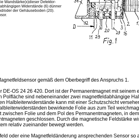
ie Wandstärke(x)dieser Detektor-
ldabhängigen Widerstände (6) dünner
und/oder der Gehäuseboden (20).
sor.
 Magnetfeldsensor gemäß dem Oberbegriff des Anspruchs 1.
der DE-OS 24 26 420. Dort ist der Permanentmagnet mit seinem
 Polfläche sind nebeneinander zwei magnetfeldabhängige Halb
en Halbleiterwiderstände kann mit einer Schutzschicht versehen
leiterwiderständen bewirkende Folie aus zum Teil weichmagne
lt zwischen Folie und dem Pol des Permanentmagneten, in dem
tmagneten geschlossen. Durch die magnetische Feldstärke wir
stem relativ zueinander bewegt werden.
tfeld oder eine Magnetfeldänderung ansprechenden Sensor so aus