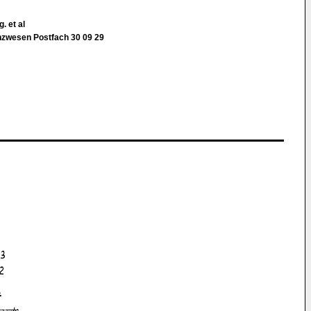
. et al
nzwesen Postfach 30 09 29