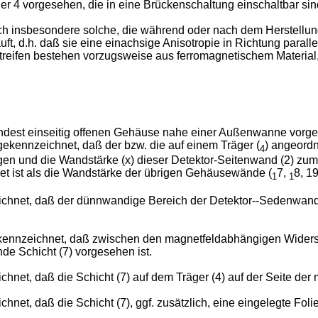
ger 4 vorgesehen, die in eine Brückenschaltung einschaltbar si
h insbesondere solche, die während oder nach dem Herstellung
uft, d.h. daß sie eine einachsige Anisotropie in Richtung paralle
eifen bestehen vorzugsweise aus ferromagnetischem Material, 
mindest einseitig offenen Gehäuse nahe einer Außenwanne vo
ennzeichnet, daß der bzw. die auf einem Träger (
) angeord
4
gen und die Wandstärke (x) dieser Detektor-Seitenwand (2) zumi
t ist als die Wandstärke der übrigen Gehäusewände (
7,
8, 1
1
1
chnet, daß der dünnwandige Bereich der Detektor--Sedenwand (
kennzeichnet, daß zwischen den magnetfeldabhängigen Widerstän
nde Schicht (7) vorgesehen ist.
net, daß die Schicht (7) auf dem Träger (4) auf der Seite der
et, daß die Schicht (7), ggf. zusätzlich, eine eingelegte Folie 