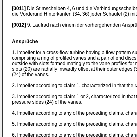
[0011]
Die Stirnscheiben 4, 6 und die Verbindungsscheiben
die Vorderund Hinterkanten (34, 36) jeder Schaufel (2) mi
[0012]
9. Laufrad nach einem der vorhergehenden Ansprüc
Ansprüche
1. Impeller for a cross-flow turbine having a flow pattern su
comprising a ring of profiled vanes and a pair of end discs
outside with slots formed matingly to the vane profiles for
slots (20) are radially inwardly offset at their outer edges 
(24) of the vanes.
2. Impeller according to claim 1. characterized in that the r
3. Impeller according to claim 1 or 2, characterized in that
pressure sides (24) of the vanes.
4. Impeller according to any of the preceding claims, chara
5. Impeller according to any of the preceding claims, charac
6. Impeller according to any of the preceding claims, chara