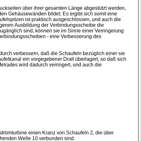
ruckseiten über ihrer gesamten Länge abgestützt werden,
n Gehäusewänden bildet. Es ergibt sich somit eine
felspitzen ist praktisch ausgeschlossen, und auch die
lagenen Ausbildung der Verbindungsscheibe die
ugänglich sind, können sie im Sinne einer Verringerung
n Verbindungsscheiben - eine Verbesserung des
urch verbessern, daß die Schaufeln bezüglich einer sie
ufelkanal ein vorgegebener Drall überlagert, so daß sich
elrades wird dadurch verringert, und auch die
hströmturbine einen Kranz von Schaufeln 2, die über
ehenden Welle 10 verbunden sind.