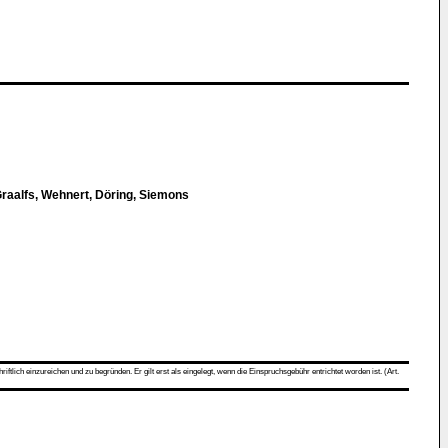
raalfs, Wehnert, Döring, Siemons
ch einzureichen und zu begründen. Er gilt erst als eingelegt, wenn die Einspruchsgebühr entrichtet worden ist. (Art.