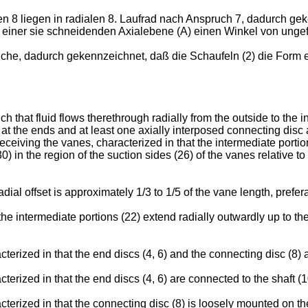
 8 liegen in radialen 8. Laufrad nach Anspruch 7, dadurch gek
t einer sie schneidenden Axialebene (A) einen Winkel von ungef
he, dadurch gekennzeichnet, daß die Schaufeln (2) die Form e
ch that fluid flows therethrough radially from the outside to the i
 at the ends and at least one axially interposed connecting disc 
 receiving the vanes, characterized in that the intermediate porti
(30) in the region of the suction sides (26) of the vanes relative t
adial offset is approximately 1/3 to 1/5 of the vane length, prefer
 the intermediate portions (22) extend radially outwardly up to the
cterized in that the end discs (4, 6) and the connecting disc (8)
terized in that the end discs (4, 6) are connected to the shaft (1
cterized in that the connecting disc (8) is loosely mounted on the