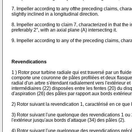
7. Impeller according to any ofthe preceding claims, charact
slightly inclined in a longitudinal direction.
8. Impeller according to claim 7, characterized in that the 
preferably 2°, with an axial plane (A) intersecting it.
9. Impeller according to any of the preceding claims, charac
Revendications
1 ) Rotor pour turbine radiale qui est traversé par un fluide 
comporte une couronne de pâles profilées et deux flasque
radial d'un arbre s'étendant radialement vers l'extérieur e
intermédiaires (22) disposées entre les fentes (20) du disq
d'aspiration (26) des pâles par rapport aux bords extérieur
2) Rotor suivant la revendication 1, caractérisé en ce que 
3) Rotor suivant l'une quelonque des revendications 1 ou 2
l'extérieur jusqu'aux bords d'attaque (34) des pâles (2).
4) Rotor suivant l'une quelonque des revendications précéde