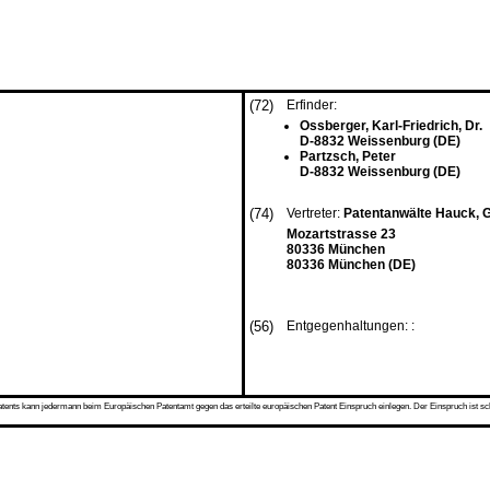
(72)
Erfinder:
Ossberger, Karl-Friedrich, Dr.
D-8832 Weissenburg (DE)
Partzsch, Peter
D-8832 Weissenburg (DE)
(74)
Vertreter:
Patentanwälte Hauck, G
Mozartstrasse 23
80336 München
80336 München (DE)
(56)
Entgegenhaltungen: :
s kann jedermann beim Europäischen Patentamt gegen das erteilte europäischen Patent Einspruch einlegen. Der Einspruch ist schriftli