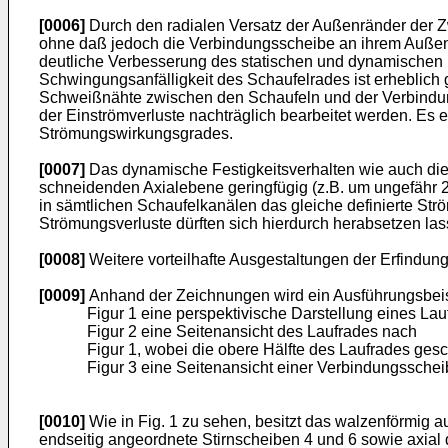
[0006]
Durch den radialen Versatz der Außenränder der Zw
ohne daß jedoch die Verbindungsscheibe an ihrem Außen
deutliche Verbesserung des statischen und dynamischen F
Schwingungsanfälligkeit des Schaufelrades ist erheblic
Schweißnähte zwischen den Schaufeln und der Verbindungs
der Einströmverluste nachträglich bearbeitet werden. Es 
Strömungswirkungsgrades.
[0007]
Das dynamische Festigkeitsverhalten wie auch die 
schneidenden Axialebene geringfügig (z.B. um ungefähr 2°
in sämtlichen Schaufelkanälen das gleiche definierte Str
Strömungsverluste dürften sich hierdurch herabsetzen las
[0008]
Weitere vorteilhafte Ausgestaltungen der Erfindu
[0009]
Anhand der Zeichnungen wird ein Ausführungsbeispi
Figur 1 eine perspektivische Darstellung eines Lau
Figur 2 eine Seitenansicht des Laufrades nach
Figur 1, wobei die obere Hälfte des Laufrades geschn
Figur 3 eine Seitenansicht einer Verbindungssche
[0010]
Wie in Fig. 1 zu sehen, besitzt das walzenförmig a
endseitig angeordnete Stirnscheiben 4 und 6 sowie axia