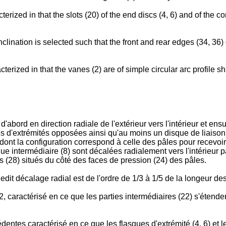
erized in that the slots (20) of the end discs (4, 6) and of the 
inclination is selected such that the front and rear edges (34, 36)
terized in that the vanes (2) are of simple circular arc profile s
d'abord en direction radiale de l'extérieur vers l'intérieur et ensui
s d'extrémités opposées ainsi qu'au moins un disque de liaison 
t dont la configuration correspond à celle des pâles pour recevoi
ue intermédiaire (8) sont décalées radialement vers l'intérieur p
s (28) situés du côté des faces de pression (24) des pâles.
ledit décalage radial est de l'ordre de 1/3 à 1/5 de la longeur d
, caractérisé en ce que les parties intermédiaires (22) s'étend
ntes caractérisé en ce que les flasques d'extrémité (4, 6) et le