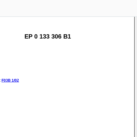
EP 0 133 306 B1
:
F03B
1/02