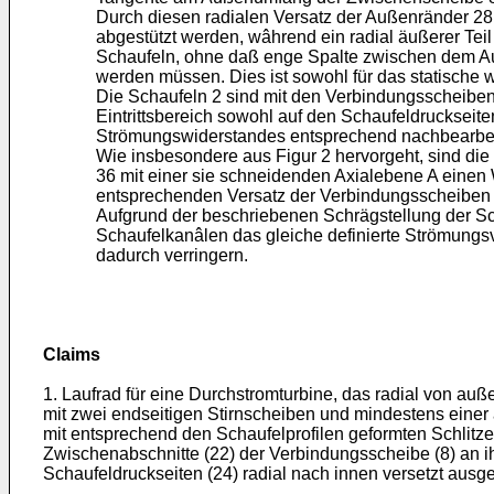
Durch diesen radialen Versatz der Außenränder 28 
abgestützt werden, wâhrend ein radial äußerer Teil 
Schaufeln, ohne daß enge Spalte zwischen dem 
werden müssen. Dies ist sowohl für das statische 
Die Schaufeln 2 sind mit den Verbindungsscheibe
Eintrittsbereich sowohl auf den Schaufeldruckseit
Strömungswiderstandes entsprechend nachbearbeite
Wie insbesondere aus Figur 2 hervorgeht, sind die S
36 mit einer sie schneidenden Axialebene A einen 
entsprechenden Versatz der Verbindungsscheiben 8 
Aufgrund der beschriebenen Schrägstellung der Sch
Schaufelkanâlen das gleiche definierte Strömungsv
dadurch verringern.
Claims
1. Laufrad für eine Durchstromturbine, das radial von au
mit zwei endseitigen Stirnscheiben und mindestens einer
mit entsprechend den Schaufelprofilen geformten Schlitz
Zwischenabschnitte (22) der Verbindungsscheibe (8) an i
Schaufeldruckseiten (24) radial nach innen versetzt ausge