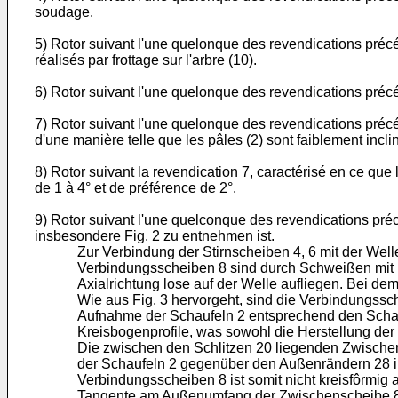
soudage.
5) Rotor suivant l'une quelonque des revendications précéd
réalisés par frottage sur l'arbre (10).
6) Rotor suivant l'une quelonque des revendications précéd
7) Rotor suivant l'une quelonque des revendications précéd
d'une manière telle que les pâles (2) sont faiblement incli
8) Rotor suivant la revendication 7, caractérisé en ce que 
de 1 à 4° et de préférence de 2°.
9) Rotor suivant l'une quelconque des revendications préc
insbesondere Fig. 2 zu entnehmen ist.
Zur Verbindung der Stirnscheiben 4, 6 mit der Well
Verbindungsscheiben 8 sind durch Schweißen mit R
Axialrichtung lose auf der Welle aufliegen. Bei d
Wie aus Fig. 3 hervorgeht, sind die Verbindungssc
Aufnahme der Schaufeln 2 entsprechend den Schaufe
Kreisbogenprofile, was sowohl die Herstellung der 
Die zwischen den Schlitzen 20 liegenden Zwischen
der Schaufeln 2 gegenüber den Außenrändern 28 im
Verbindungsscheiben 8 ist somit nicht kreisfôrmig
Tangente am Außenumfang der Zwischenscheibe 8 