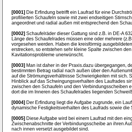
[0001]
Die Erfindung betrifft ein Laufrad für eine Durchs
profilierten Schaufeln sowie mit zwei endseitigen Stirns
angeordnet und radial außen mit entsprechend den Schauf
[0002]
Schaufelräder dieser Gattung sind z.B. in DE-A 632
Länge des Schaufelrades müssen eine oder mehrere (z.B.
vorgesehen werden. Haben die kreisförmig ausgebildeten 
erstrecken, so entstehen sehr kleine Spalte zwischen d
Kavitationsprobleme unerwünscht.
[0003]
Man ist daher in der Praxis.dazu übergegangen, d
bestimmten Betrag radial nach außen über den Außenumfa
auf die Strömungsverhältnisse Schwierigkeiten mit sich
Hinblick auf das Schwingungsverhalten des Laufrades si
zwischen den Schaufeln und den Verbindungsscheiben ent
dort die im Inneren des Schaufelrades liegenden Schweiß
[0004]
Der Erfindung liegt die Aufgabe zugrunde, ein Lau
dynamische Festigkeitsverhalten des Laufrads sowie die
[0005]
Diese Aufgabe wird bei einem Laufrad mit den ei
Zwischenabschnitte der Verbindungsscheibe an ihren Auß
nach innen versetzt ausgebildet sind.