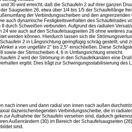
und 30 wird erreicht, daß die Schaufeln 2 auf ihrer ganzen Dru
der Saugseiten 26, etwa über 1/4 bis 1/5 der Schaufellânge frei 
Außenumfang der Verbindungsscheiben und den angrenzenden 
wie auch dynamische Festigkeitsverhalten des Schaufelrades von
n 8 durch Schweißen verbunden. Aufgrund des radialen Versat
en 24 wie auch auf den Schaufelsaugseiten 26 ohne weiteres zu
t werden kônnen. Hierdurch lassen sich die Strömungsverlust
chaufeln 2 in Lângsrichtung geringfügig schräg gestellt, und zw
Winkel a von ungefähr 2° bis 2,5° einschließen. Diese Schrâg
sowie der Stirnscheiben 4, 6 in Umfangsrichtung erreicht.
aufeln 2 wird der Strömung in den Schaufelkanälen eine Dralls
erhalten ergibt. Dies trâgt zur Schwingungsstabilisierung des 
ßen nach innen und dann radial von innen nach außen durchström
 axial dazwischenliegenden Verbindungsscheibe, die in radial
en zur Aufnahme der Schaufeln versehen sind, dadurch gekennz
hren Außenrändern (30) im Bereich der Schaufelsaugseiten (26
bildet sind.