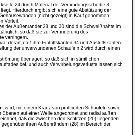
ckseite 24 durch Material der Verbindungsscheibe 8
liegt. Hierdurch ergibt sich eine gute Abstützung der
Gehäusewänden (nicht gezeigt) in Kauf genommen
 Vorteil.
zes der Außenränder 28 und 30 sind die Schweißnähte im
gänglich, so daß sie zur Verringerung des
e verringern.
ar derart, daß ihre Eintrittskanten 34 und Austrittskanten
stellung der unverwundenen Schaufeln 2 wird durch einen
trömung überlagert, so daß sich in sämtlichen
Laufrades bei, und auch Verwirbelungsverluste lassen sich
t wird, mit einem Kranz von profilierten Schaufeln sowie
en Ebenen auf einer Welle angeordnet und radial außen
eichnet, daß die zwischen den Schlitzen (20) liegenden
) gegenüber ihren Außenrändern (28) im Bereich der