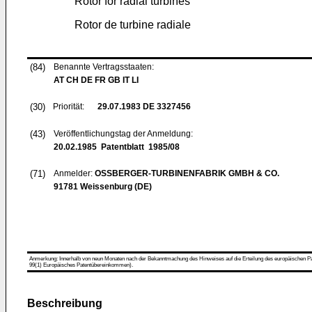
Rotor for radial turbines
Rotor de turbine radiale
(84)
Benannte Vertragsstaaten:
AT CH DE FR GB IT LI
(30)
Priorität:
29.07.1983
DE 3327456
(43)
Veröffentlichungstag der Anmeldung:
20.02.1985
Patentblatt 1985/08
(71)
Anmelder:
OSSBERGER-TURBINENFABRIK GMBH & CO.
91781 Weissenburg (DE)
Anmerkung: Innerhalb von neun Monaten nach der Bekanntmachung des Hinweises auf die Erteilung des europäischen Patent
99(1) Europäisches Patentübereinkommen).
Beschreibung