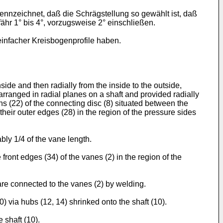
ennzeichnet, daß die Schrägstellung so gewählt ist, daß
ähr 1° bis 4°, vorzugsweise 2° einschließen.
infacher Kreisbogenprofile haben.
nside and then radially from the inside to the outside,
arranged in radial planes on a shaft and provided radially
ons (22) of the connecting disc (8) situated between the
o their outer edges (28) in the region of the pressure sides
ably 1/4 of the vane length.
 front edges (34) of the vanes (2) in the region of the
 are connected to the vanes (2) by welding.
0) via hubs (12, 14) shrinked onto the shaft (10).
 shaft (10).