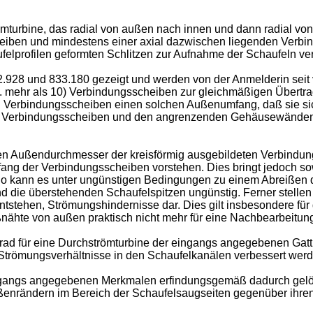
trömturbine, das radial von außen nach innen und dann radial v
cheiben und mindestens einer axial dazwischen liegenden Verbi
elprofilen geformten Schlitzen zur Aufnahme der Schaufeln ve
.928 und 833.180 gezeigt und werden von der Anmelderin seit vie
 mehr als 10) Verbindungsscheiben zur gleichmäßigen Übertra
Verbindungsscheiben einen solchen Außenumfang, daß sie sich 
en Verbindungsscheiben und den angrenzenden Gehäusewänden. 
en Außendurchmesser der kreisförmig ausgebildeten Verbindun
ng der Verbindungsscheiben vorstehen. Dies bringt jedoch sowo
. So kann es unter ungünstigen Bedingungen zu einem Abreiße
nd die überstehenden Schaufelspitzen ungünstig. Ferner stell
stehen, Strömungshindernisse dar. Dies gilt insbesondere für
nähte von außen praktisch nicht mehr für eine Nachbearbeitung
frad für eine Durchströmturbine der eingangs angegebenen Gat
 Strömungsverhältnisse in den Schaufelkanälen verbessert werd
ngangs angegebenen Merkmalen erfindungsgemäß dadurch gelös
enrändern im Bereich der Schaufelsaugseiten gegenüber ihren