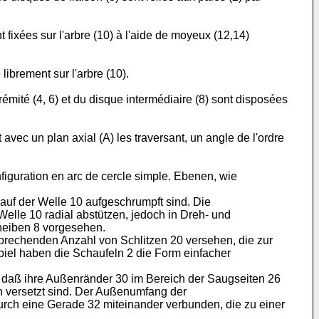
 fixées sur l'arbre (10) à l'aide de moyeux (12,14)
ibrement sur l'arbre (10).
émité (4, 6) et du disque intermédiaire (8) sont disposées
 avec un plan axial (A) les traversant, un angle de l'ordre
figuration en arc de cercle simple. Ebenen, wie
 auf der Welle 10 aufgeschrumpft sind. Die
lle 10 radial abstützen, jedoch in Dreh- und
cheiben 8 vorgesehen.
sprechenden Anzahl von Schlitzen 20 versehen, die zur
piel haben die Schaufeln 2 die Form einfacher
 daß ihre Außenränder 30 im Bereich der Saugseiten 26
n versetzt sind. Der Außenumfang der
durch eine Gerade 32 miteinander verbunden, die zu einer