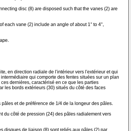
connecting disc (8) are disposed such that the vanes (2) are
 of each vane (2) include an angle of about 1° to 4°,
hape.
te, en direction radiale de l'intérieur vers l'extérieur et qui
intermédiaire qui comporte des fentes situées sur un plan
r ces dernières, caractérisé en ce que les parties
ar les bords extérieurs (30) situés du côté des faces
es pâles et de préférence de 1/4 de la longeur des pâles.
ent du côté de pression (24) des pâles radialement vers
s disques de liaison (8) sont reliés aux pâles (2) par