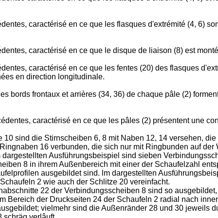
entes, caractérisé en ce que les flasques d'extrémité (4, 6) sont
entes, caractérisé en ce que le disque de liaison (8) est monté l
entes, caractérisé en ce que les fentes (20) des flasques d'extr
nées en direction longitudinale.
les bords frontaux et arrières (34, 36) de chaque pâle (2) forment
édentes, caractérisé en ce que les pâles (2) présentent une con
e 10 sind die Stirnscheiben 6, 8 mit Naben 12, 14 versehen, die
ingnaben 16 verbunden, die sich nur mit Ringbunden auf der We
em dargestellten Ausführungsbeispiel sind sieben Verbindungss
heiben 8 in ihrem Außenbereich mit einer der Schaufelzahl ent
lprofilen ausgebildet sind. lm dargestellten Ausführungsbeis
Schaufeln 2 wie auch der Schlitze 20 vereinfacht.
abschnitte 22 der Verbindungsscheiben 8 sind so ausgebildet,
 Bereich der Druckseiten 24 der Schaufeln 2 radial nach inne
 ausgebildet; vielmehr sind die Außenränder 28 und 30 jeweils 
schräg verlâuft.