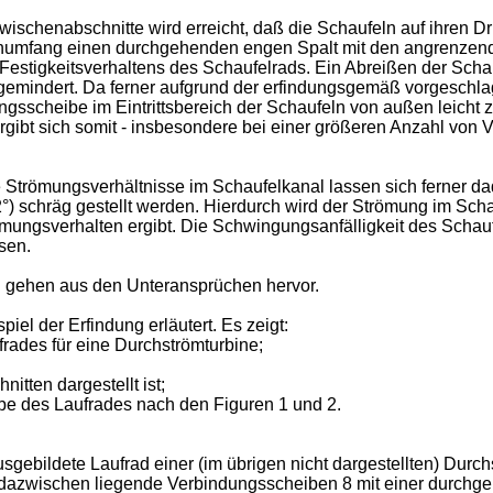
ischenabschnitte wird erreicht, daß die Schaufeln auf ihren D
umfang einen durchgehenden engen Spalt mit den angrenzende
estigkeitsverhaltens des Schaufelrads. Ein Abreißen der Schau
h gemindert. Da ferner aufgrund der erfindungsgemäß vorgesch
scheibe im Eintrittsbereich der Schaufeln von außen leicht z
ergibt sich somit - insbesondere bei einer größeren Anzahl vo
Strömungsverhältnisse im Schaufelkanal lassen sich ferner dad
) schräg gestellt werden. Hierdurch wird der Strömung im Scha
ömungsverhalten ergibt. Die Schwingungsanfälligkeit des Schauf
sen.
ng gehen aus den Unteransprüchen hervor.
el der Erfindung erläutert. Es zeigt:
frades für eine Durchströmturbine;
itten dargestellt ist;
ibe des Laufrades nach den Figuren 1 und 2.
usgebildete Laufrad einer (im übrigen nicht dargestellten) Durc
l dazwischen liegende Verbindungsscheiben 8 mit einer durchg