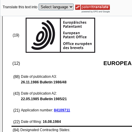
Translate this text into
(19)
EUROPEAN
(12)
(88)
Date of publication A3:
26.11.1986
Bulletin 1986/48
(43)
Date of publication A2:
22.05.1985
Bulletin 1985/21
(21)
Application number:
84109711
(22)
Date of filing:
16.08.1984
(84)
Designated Contracting States: