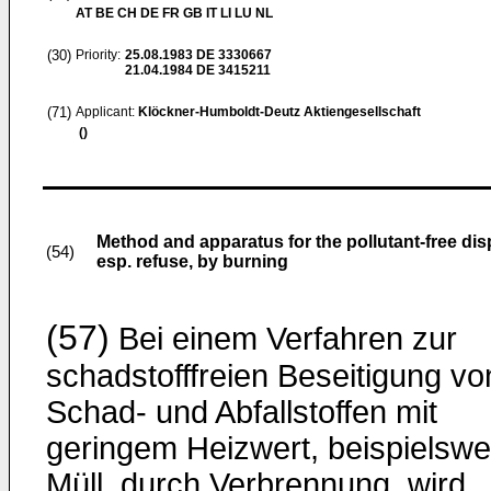
AT BE CH DE FR GB IT LI LU NL
(30)
Priority:
25.08.1983
DE 3330667
21.04.1984
DE 3415211
(71)
Applicant:
Klöckner-Humboldt-Deutz Aktiengesellschaft
()
Method and apparatus for the pollutant-free disp
(54)
esp. refuse, by burning
(57)
Bei einem Verfahren zur
schadstofffreien Beseitigung vo
Schad- und Abfallstoffen mit
geringem Heizwert, beispielswe
Müll, durch Verbrennung, wird