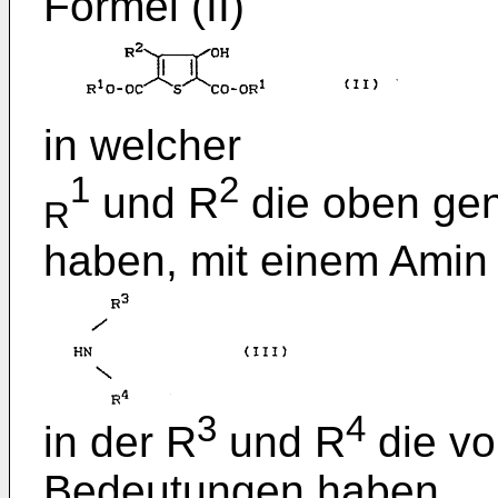
Formel (II)
in welcher
1
2
und R
die oben ge
R
haben, mit einem Amin d
3
4
in der R
und R
die vo
Bedeutungen haben,