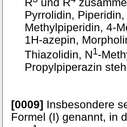
R
und R
zusammen 
Pyrrolidin, Piperidin,
Methylpiperidin, 4-M
1H-azepin, Morpholi
1
Thiazolidin, N
-Meth
Propylpiperazin steh
[0009]
Insbesondere se
Formel (I) genannt, in