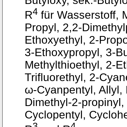
Butyloxy, sek.-Butyl
4
R
für Wasserstoff, M
Propyl, 2,2-Dimethyl
Ethoxyethyl, 2-Prop
3-Ethoxypropyl, 3-Bu
Methylthioethyl, 2-Et
Trifluorethyl, 2-Cyan
ω-Cyanpentyl, Allyl, 
Dimethyl-2-propinyl,
Cyclopentyl, Cyclohe
3
4