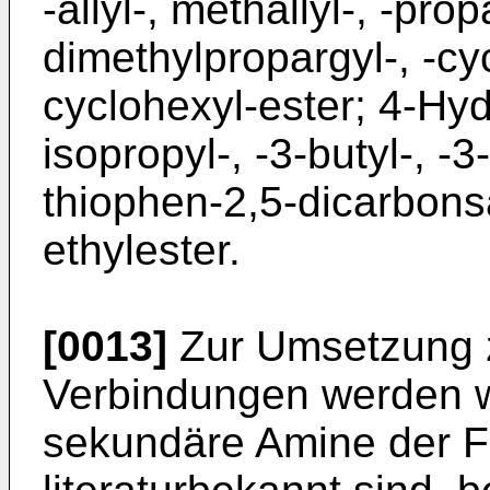
-allyl-, methallyl-, -prop
dimethylpropargyl-, -cyc
cyclohexyl-ester; 4-Hydr
isopropyl-, -3-butyl-, -3
thiophen-2,5-dicarbonsä
ethylester.
[0013]
Zur Umsetzung 
Verbindungen werden w
sekundäre Amine der Fo