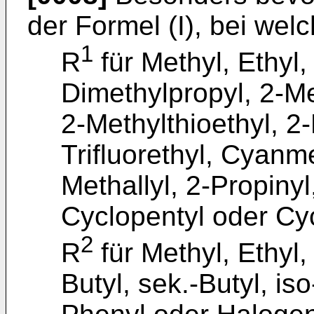
der Formel (I), bei wel
1
R
für Methyl, Ethyl,
Dimethylpropyl, 2-Me
2-Methylthioethyl, 2-
Trifluorethyl, Cyanme
Methallyl, 2-Propinyl
Cyclopentyl oder Cyc
2
R
für Methyl, Ethyl,
Butyl, sek.-Butyl, iso