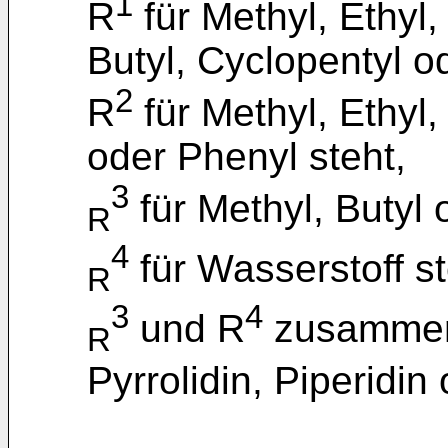
1
R
für Methyl, Ethyl,
Butyl, Cyclopentyl o
2
R
für Methyl, Ethyl,
oder Phenyl steht,
3
für Methyl, Butyl 
R
4
für Wasserstoff s
R
3
4
und R
zusammen 
R
Pyrrolidin, Piperidin