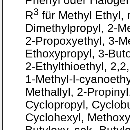
Phenyl oder Halogen
3
R
für Methyl Ethyl, 
Dimethylpropyl, 2-Me
2-Propoxyethyl, 3-M
Ethoxypropyl, 3-Buto
2-Ethylthioethyl, 2,2
1-Methyl-l-cyanoethy
Methallyl, 2-Propinyl
Cyclopropyl, Cyclobu
Cyclohexyl, Methoxy,