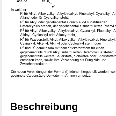
In welcher
R' für Alkyl, Alkoxyalkyl, Alkylthioalkyl, Fluoralkyl, Cyanalkyl, A
Alkinyl oder für Cycloalkyl steht,
2
R
für Alkyl oder gegebenenfalls durch Alkyl substituierten
Heterocyclus stehen, der gegebenenfalls substituiertes Phenyl s
3
R
für Alkyl, Alkoxyalkyl, Alkylthioalkyl, Cyanalkyl, Fluoralkyl, A
Alkinyl, Cycloalkyl oder Alkoxy steht,
4
R
für Wasserstoff, Alkyl, Alkoxyalkyl, Alkylthioalkyl, Fluoralkyl,
Cyanalkyl, Alkenyl, Alkinyl oder Cycloalkyl steht, oder
3
4
R
und R
gemeinsam mit dem Stickstoffatom für einen
gegebenenfalls durch Alkyl substituierten Heterocyclus stehen, 
gegebenenfalls weitere Sauerstoff-, Schwefel- oder Stickstoffa
enthalten kann, sowie Ihre Verwendung als Fungizide und
Zwischenprodukte.
Die neuen Verbindungen der Formal (I) können hergestellt werden, w
geeignete Carbonsäure-Derivate mit Aminen umsetzt.
Beschreibung