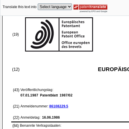
Translate this text into
(19)
EUROPÄIS
(12)
(43)
Veröffentlichungstag:
07.01.1987
Patentblatt 1987/02
(21)
Anmeldenummer:
86108229.5
(22)
Anmeldetag:
16.06.1986
(84)
Benannte Vertragsstaaten: