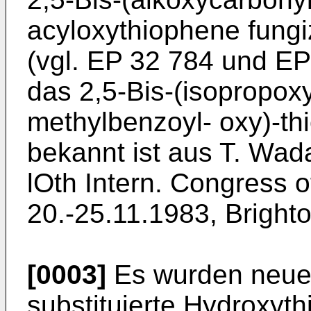
acyloxythiophene fungi
(vgl. EP 32 784 und EP
das 2,5-Bis-(isopropox
methylbenzoyl- oxy)-th
bekannt ist aus T. Wada
lOth Intern. Congress o
20.-25.11.1983, Brighto
[0003]
Es wurden neue 
substituierte Hydroxyt