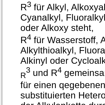
3
R
für Alkyl, Alkoxyal
Cyanalkyl, Fluoralkyl
oder Alkoxy steht,
4
R
für Wasserstoff, A
Alkylthioalkyl, Fluor
Alkinyl oder Cycloalk
3
4
und R
gemeinsam
R
für einen qegebenenf
substituierten Heter