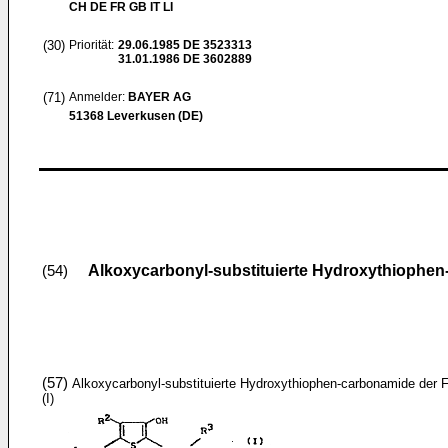
CH DE FR GB IT LI
(30)
Priorität:
29.06.1985
DE 3523313
31.01.1986
DE 3602889
(71)
Anmelder:
BAYER AG
51368 Leverkusen (DE)
Alkoxycarbonyl-substituierte Hydroxythiophe
(54)
(57)
Alkoxycarbonyl-substituierte Hydroxythiophen-carbonamide der 
(I)