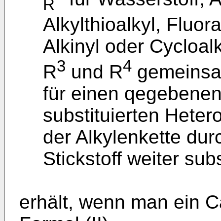
R
Alkylthioalkyl, Fluor
Alkinyl oder Cycloalk
3
4
R
und R
gemeinsam
für einen qegebenenf
substituierten Heter
der Alkylenkette dur
Stickstoff weiter subs
erhält, wenn man ein C