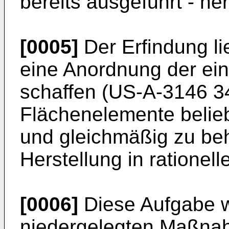
bereits ausgeführt - her
[0005]
Der Erfindung li
eine Anordnung der ei
schaffen (US-A-3146 34
Flächenelemente belie
und gleichmäßig zu be
Herstellung in rationel
[0006]
Diese Aufgabe w
niedergelegten Maßna