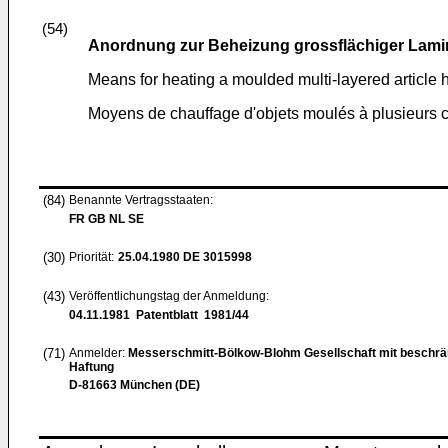
(54)
Anordnung zur Beheizung grossflächiger Lami
Means for heating a moulded multi-layered article 
Moyens de chauffage d'objets moulés à plusieurs 
(84)
Benannte Vertragsstaaten:
FR GB NL SE
(30)
Priorität:
25.04.1980
DE 3015998
(43)
Veröffentlichungstag der Anmeldung:
04.11.1981
Patentblatt 1981/44
(71)
Anmelder:
Messerschmitt-Bölkow-Blohm Gesellschaft mit beschrä
Haftung
D-81663 München (DE)