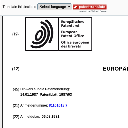
Translate this text into
(19)
EUROPÄI
(12)
(45)
Hinweis auf die Patenterteilung:
14.01.1987
Patentblatt 1987/03
(21)
Anmeldenummer:
81101618.7
(22)
Anmeldetag:
06.03.1981