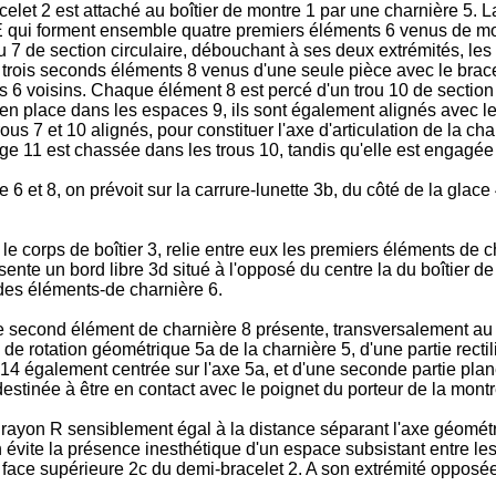
celet 2 est attaché au boîtier de montre 1 par une charnière 5
E qui forment ensemble quatre premiers éléments 6 venus de mou
 7 de section circulaire, débouchant à ses deux extrémités, les
 trois seconds éléments 8 venus d'une seule pièce avec le bra
6 voisins. Chaque élément 8 est percé d'un trou 10 de section 
s en place dans les espaces 9, ils sont également alignés avec l
ous 7 et 10 alignés, pour constituer l'axe d'articulation de la char
ige 11 est chassée dans les trous 10, tandis qu'elle est engagée
 6 et 8, on prévoit sur la carrure-lunette 3b, du côté de la gla
 corps de boîtier 3, relie entre eux les premiers éléments de ch
nte un bord libre 3d situé à l'opposé du centre la du boîtier de
 des éléments-de charnière 6.
e second élément de charnière 8 présente, transversalement au 
e de rotation géométrique 5a de la charnière 5, d'une partie rec
14 également centrée sur l'axe 5a, et d'une seconde partie plan
 destinée à être en contact avec le poignet du porteur de la montr
rayon R sensiblement égal à la distance séparant l'axe géométriq
évite la présence inesthétique d'un espace subsistant entre les
face supérieure 2c du demi-bracelet 2. A son extrémité opposée, 