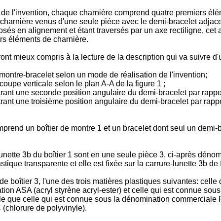
 de l'invention, chaque charnière comprend quatre premiers élé
 charnière venus d'une seule pièce avec le demi-bracelet adjace
osés en alignement et étant traversés par un axe rectiligne, ce
ers éléments de charnière.
ont mieux compris à la lecture de la description qui va suivre d'
 montre-bracelet selon un mode de réalisation de l'invention;
 coupe verticale selon le plan A-A de la figure 1 ;
trant une seconde position angulaire du demi-bracelet par rapport
trant une troisième position angulaire du demi-bracelet par rappor
prend un boîtier de montre 1 et un bracelet dont seul un demi-b
lunette 3b du boîtier 1 sont en une seule pièce 3, ci-après dénom
tique transparente et elle est fixée sur la carrure-lunette 3b de
de boîtier 3, l'une des trois matières plastiques suivantes: cell
on ASA (acryl styrène acryl-ester) et celle qui est connue sous 
lle que celle qui est connue sous la dénomination commerciale Pl
 (chlorure de polyvinyle).