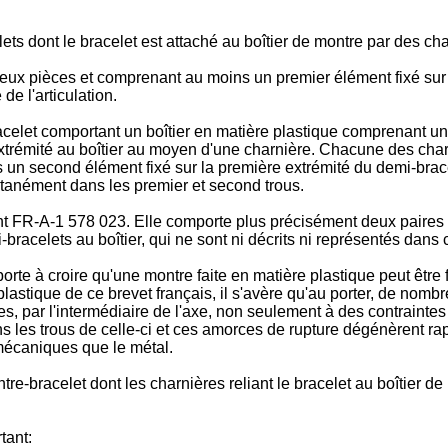
ts dont le bracelet est attaché au boîtier de montre par des cha
 deux pièces et comprenant au moins un premier élément fixé su
de l'articulation.
celet comportant un boîtier en matière plastique comprenant un
xtrémité au boîtier au moyen d'une charnière. Chacune des cha
ins un second élément fixé sur la première extrémité du demi-bra
ltanément dans les premier et second trous.
t FR-A-1 578 023. Elle comporte plus précisément deux paires
-bracelets au boîtier, qui ne sont ni décrits ni représentés dans
orte à croire qu'une montre faite en matière plastique peut être
re plastique de ce brevet français, il s'avère qu'au porter, de no
nes, par l'intermédiaire de l'axe, non seulement à des contrainte
ns les trous de celle-ci et ces amorces de rupture dégénèrent r
mécaniques que le métal.
e-bracelet dont les charnières reliant le bracelet au boîtier de 
tant: