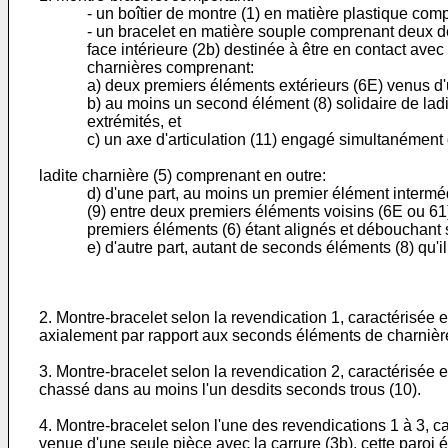
- un boîtier de montre (1) en matière plastique comp
- un bracelet en matière souple comprenant deux de
face intérieure (2b) destinée à être en contact avec
charnières comprenant:
a) deux premiers éléments extérieurs (6E) venus d'u
b) au moins un second élément (8) solidaire de lad
extrémités, et
c) un axe d'articulation (11) engagé simultanément 
ladite charnière (5) comprenant en outre:
d) d'une part, au moins un premier élément intermé
(9) entre deux premiers éléments voisins (6E ou 61)
premiers éléments (6) étant alignés et débouchant s
e) d'autre part, autant de seconds éléments (8) qu'i
2. Montre-bracelet selon la revendication 1, caractérisée e
axialement par rapport aux seconds éléments de charnière
3. Montre-bracelet selon la revendication 2, caractérisée e
chassé dans au moins l'un desdits seconds trous (10).
4. Montre-bracelet selon l'une des revendications 1 à 3, c
venue d'une seule pièce avec la carrure (3b), cette paroi 