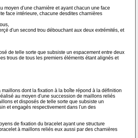
 au moyen d'une charnière et ayant chacun une face
ite face intérieure, chacune desdites charnières
rous,
erçé d'un second trou débouchant aux deux extrémités, et
posé de telle sorte que subsiste un espacement entre deux
es trous de tous les premiers éléments étant alignés et
llons dont la fixation à la boîte répond à la définition
réalisé au moyen d'une succession de maillons reliés
lons et disposés de telle sorte que subsiste un
sin et engagés respectivement dans l'un des
moyens de fixation du bracelet ayant une structure
bracelet à maillons reliés eux aussi par des charnières