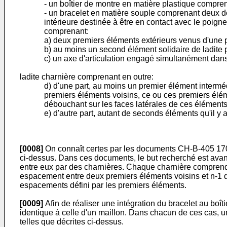
- un boîtier de montre en matière plastique compren
- un bracelet en matière souple comprenant deux de
intérieure destinée à être en contact avec le poign
comprenant:
a) deux premiers éléments extérieurs venus d'une pi
b) au moins un second élément solidaire de ladite 
c) un axe d'articulation engagé simultanément dans
ladite charnière comprenant en outre:
d) d'une part, au moins un premier élément intermé
premiers éléments voisins, ce ou ces premiers élém
débouchant sur les faces latérales de ces éléments
e) d'autre part, autant de seconds éléments qu'il y
[0008]
On connaît certes par les documents CH-B-405 170 e
ci-dessus. Dans ces documents, le but recherché est avan
entre eux par des charnières. Chaque charnière comprend 
espacement entre deux premiers éléments voisins et n-1 
espacements défini par les premiers éléments.
[0009]
Afin de réaliser une intégration du bracelet au boît
identique à celle d'un maillon. Dans chacun de ces cas, un
telles que décrites ci-dessus.