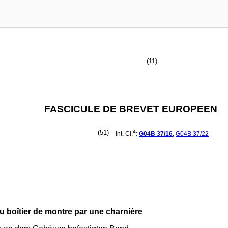
(11)
FASCICULE DE BREVET EUROPEEN
(51)
4
Int. Cl.
:
G04B
37/16
,
G04B
37/22
au boîtier de montre par une charnière