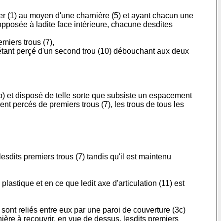
ier (1) au moyen d'une charnière (5) et ayant chacun une
 opposée à ladite face intérieure, chacune desdites
miers trous (7),
 étant perçé d'un second trou (10) débouchant aux deux
b) et disposé de telle sorte que subsiste un espacement
nt percés de premiers trous (7), les trous de tous les
esdits premiers trous (7) tandis qu'il est maintenu
lastique et en ce que ledit axe d'articulation (11) est
sont reliés entre eux par une paroi de couverture (3c)
ière à recouvrir, en vue de dessus, lesdits premiers