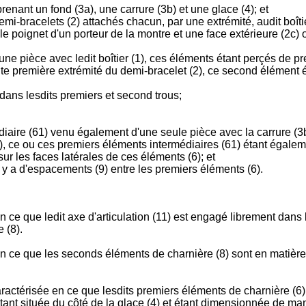
renant un fond (3a), une carrure (3b) et une glace (4); et
mi-bracelets (2) attachés chacun, par une extrémité, audit boît
 le poignet d'un porteur de la montre et une face extérieure (2c)
ne pièce avec ledit boîtier (1), ces éléments étant perçés de pre
ite première extrémité du demi-bracelet (2), ce second élément
dans lesdits premiers et second trous;
diaire (61) venu également d'une seule pièce avec la carrure (3
, ce ou ces premiers éléments intermédiaires (61) étant égaleme
ur les faces latérales de ces éléments (6); et
l y a d'espacements (9) entre les premiers éléments (6).
n ce que ledit axe d'articulation (11) est engagé librement dans l
 (8).
n ce que les seconds éléments de charnière (8) sont en matière p
aractérisée en ce que lesdits premiers éléments de charnière (6) 
étant située du côté de la glace (4) et étant dimensionnée de man