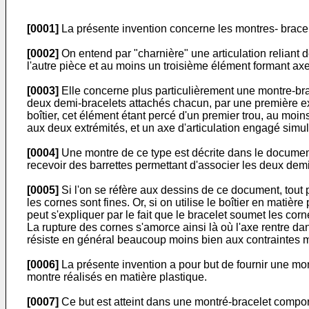
[0001]
La présente invention concerne les montres- bracele
[0002]
On entend par "charnière" une articulation reliant
l'autre pièce et au moins un troisième élément formant axe 
[0003]
Elle concerne plus particulièrement une montre-bra
deux demi-bracelets attachés chacun, par une première e
boîtier, cet élément étant percé d'un premier trou, au mo
aux deux extrémités, et un axe d'articulation engagé simu
[0004]
Une montre de ce type est décrite dans le documen
recevoir des barrettes permettant d'associer les deux demi
[0005]
Si l'on se réfère aux dessins de ce document, tout p
les cornes sont fines. Or, si on utilise le boîtier en matiè
peut s'expliquer par le fait que le bracelet soumet les cor
La rupture des cornes s'amorce ainsi là où l'axe rentre da
résiste en général beaucoup moins bien aux contraintes 
[0006]
La présente invention a pour but de fournir une montr
montre réalisés en matière plastique.
[0007]
Ce but est atteint dans une montré-bracelet compor