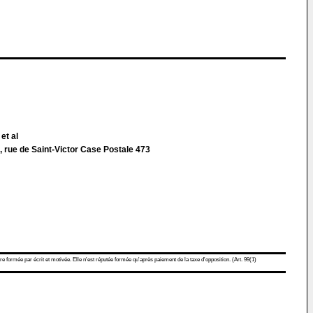
et al
 rue de Saint-Victor Case Postale 473
re formée par écrit et motivée. Elle n'est réputée formée qu'après paiement de la taxe d'opposition. (Art. 99(1)