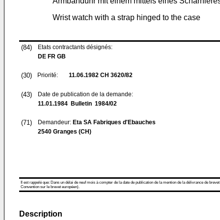
Armbanduhr mit einem mittels eines Scharnier
Wrist watch with a strap hinged to the case
(84)
Etats contractants désignés:
DE FR GB
(30)
Priorité:
11.06.1982
CH 3620/82
(43)
Date de publication de la demande:
11.01.1984
Bulletin 1984/02
(71)
Demandeur:
Eta SA Fabriques d'Ebauches
2540 Granges (CH)
Il est rappelé que: Dans un délai de neuf mois à compter de la date de publication de la mention de la délivrance de brevet
Convention sur le brevet européen).
Description