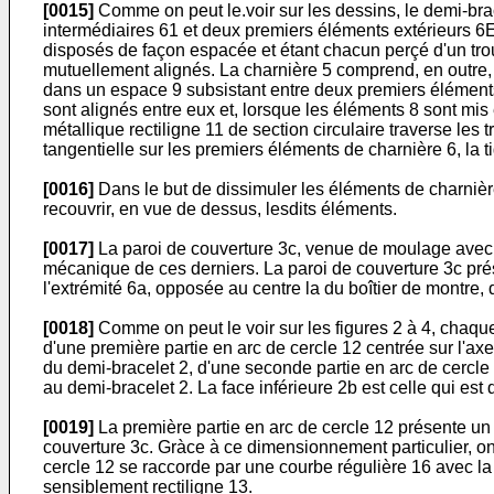
[0015]
Comme on peut le.voir sur les dessins, le demi-bra
intermédiaires 61 et deux premiers éléments extérieurs 6
disposés de façon espacée et étant chacun perçé d'un trou
mutuellement alignés. La charnière 5 comprend, en outre,
dans un espace 9 subsistant entre deux premiers éléments 
sont alignés entre eux et, lorsque les éléments 8 sont mi
métallique rectiligne 11 de section circulaire traverse les tr
tangentielle sur les premiers éléments de charnière 6, la t
[0016]
Dans le but de dissimuler les éléments de charnière
recouvrir, en vue de dessus, lesdits éléments.
[0017]
La paroi de couverture 3c, venue de moulage avec le
mécanique de ces derniers. La paroi de couverture 3c prése
l'extrémité 6a, opposée au centre la du boîtier de montre,
[0018]
Comme on peut le voir sur les figures 2 à 4, chaqu
d'une première partie en arc de cercle 12 centrée sur l'ax
du demi-bracelet 2, d'une seconde partie en arc de cercle 
au demi-bracelet 2. La face inférieure 2b est celle qui est
[0019]
La première partie en arc de cercle 12 présente un 
couverture 3c. Gràce à ce dimensionnement particulier, on 
cercle 12 se raccorde par une courbe régulière 16 avec la 
sensiblement rectiligne 13.