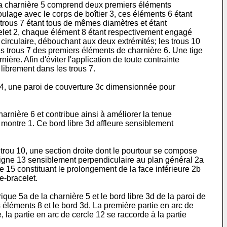
. La charnière 5 comprend deux premiers éléments
lage avec le corps de boîtier 3, ces éléments 6 étant
 trous 7 étant tous de mêmes diamètres et étant
celet 2, chaque élément 8 étant respectivement engagé
circulaire, débouchant aux deux extrémités; les trous 10
es trous 7 des premiers éléments de charnière 6. Une tige
nière. Afin d'éviter l'application de toute contrainte
 librement dans les trous 7.
ce 4, une paroi de couverture 3c dimensionnée pour
arnière 6 et contribue ainsi à améliorer la tenue
 montre 1. Ce bord libre 3d affleure sensiblement
trou 10, une section droite dont le pourtour se compose
tiligne 13 sensiblement perpendiculaire au plan général 2a
e 15 constituant le prolongement de la face inférieure 2b
e-bracelet.
ue 5a de la charnière 5 et le bord libre 3d de la paroi de
 éléments 8 et le bord 3d. La première partie en arc de
la partie en arc de cercle 12 se raccorde à la partie