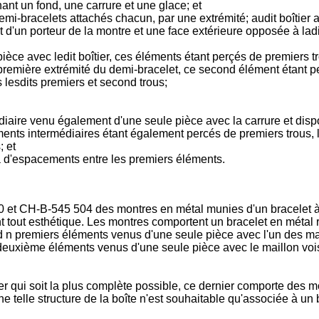
ant un fond, une carrure et une glace; et
mi-bracelets attachés chacun, par une extrémité; audit boîtier
et d'un porteur de la montre et une face extérieure opposée à lad
èce avec ledit boîtier, ces éléments étant perçés de premiers t
première extrémité du demi-bracelet, ce second élément étant p
 lesdits premiers et second trous;
diaire venu également d'une seule pièce avec la carrure et dis
ents intermédiaires étant également percés de premiers trous, l
; et
 a d'espacements entre les premiers éléments.
t CH-B-545 504 des montres en métal munies d'un bracelet à mai
t tout esthétique. Les montres comportent un bracelet en métal 
n premiers éléments venus d'une seule pièce avec l'un des mail
deuxième éléments venus d'une seule pièce avec le maillon voi
ier qui soit la plus complète possible, ce dernier comporte des 
e telle structure de la boîte n'est souhaitable qu'associée à un 