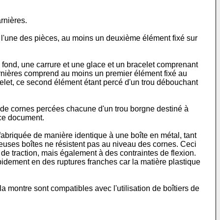
rnières.
r l'une des pièces, au moins un deuxième élément fixé sur
 fond, une carrure et une glace et un bracelet comprenant
rnières comprend au moins un premier élément fixé au
celet, ce second élément étant percé d'un trou débouchant
 de cornes percées chacune d'un trou borgne destiné à
 ce document.
 fabriquée de manière identique à une boîte en métal, tant
mbreuses boîtes ne résistent pas au niveau des cornes. Ceci
s de traction, mais également à des contraintes de flexion.
apidement en des ruptures franches car la matière plastique
la montre sont compatibles avec l'utilisation de boîtiers de