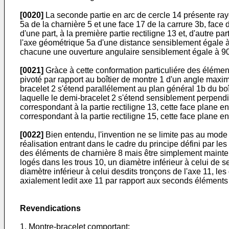
[0020]
La seconde partie en arc de cercle 14 présente rayon
5a de la charnière 5 et une face 17 de la carrure 3b, face 
d'une part, à la première partie rectiligne 13 et, d'autre p
l'axe géométrique 5a d'une distance sensiblement égale à r
chacune une ouverture angulaire sensiblement égale à 9
[0021]
Gràce à cette conformation particuliére des éléments
pivoté par rapport au boîtier de montre 1 d'un angle maxim
bracelet 2 s'étend parallélement au plan général 1b du bo
laquelle le demi-bracelet 2 s'étend sensiblement perpendi
correspondant à la partie rectiligne 13, cette face plane 
correspondant à la partie rectiligne 15, cette face plane e
[0022]
Bien entendu, l'invention ne se limite pas au mode d
réalisation entrant dans le cadre du principe défini par le
des éléments de charnière 8 mais être simplement mainten
logés dans les trous 10, un diamètre inférieur à celui de 
diamètre inférieur à celui desdits tronçons de l'axe 11, le
axialement ledit axe 11 par rapport aux seconds éléments
Revendications
1. Montre-bracelet comportant: