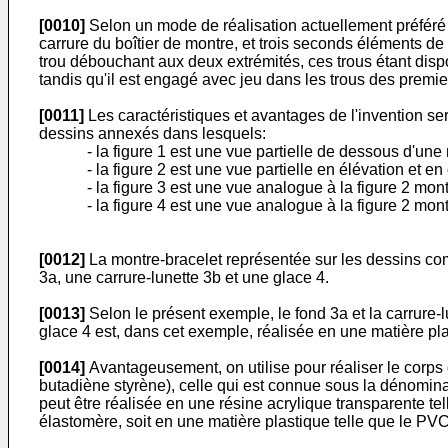
[0010]
Selon un mode de réalisation actuellement préféré
carrure du boîtier de montre, et trois seconds éléments de
trou débouchant aux deux extrémités, ces trous étant disp
tandis qu'il est engagé avec jeu dans les trous des premi
[0011]
Les caractéristiques et avantages de l'invention ser
dessins annexés dans lesquels:
- la figure 1 est une vue partielle de dessous d'une
- la figure 2 est une vue partielle en élévation et en
- la figure 3 est une vue analogue à la figure 2 mon
- la figure 4 est une vue analogue à la figure 2 mon
[0012]
La montre-bracelet représentée sur les dessins com
3a, une carrure-lunette 3b et une glace 4.
[0013]
Selon le présent exemple, le fond 3a et la carrure-
glace 4 est, dans cet exemple, réalisée en une matière plas
[0014]
Avantageusement, on utilise pour réaliser le corps 
butadiène styrène), celle qui est connue sous la dénominati
peut être réalisée en une résine acrylique transparente te
élastomère, soit en une matière plastique telle que le PVC