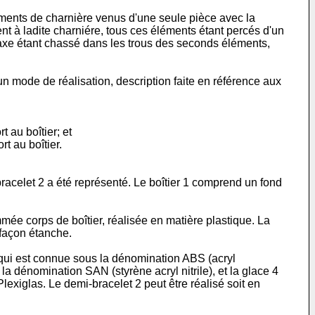
ments de charnière venus d'une seule pièce avec la
nt à ladite charniére, tous ces éléments étant percés d'un
t axe étant chassé dans les trous des seconds éléments,
un mode de réalisation, description faite en référence aux
 au boîtier; et
t au boîtier.
racelet 2 a été représenté. Le boîtier 1 comprend un fond
mée corps de boîtier, réalisée en matière plastique. La
 façon étanche.
e qui est connue sous la dénomination ABS (acryl
la dénomination SAN (styrène acryl nitrile), et la glace 4
exiglas. Le demi-bracelet 2 peut être réalisé soit en