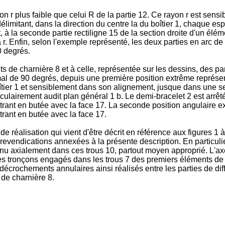
 r plus faible que celui R de la partie 12. Ce rayon r est sensi
délimitant, dans la direction du centre la du boîtier 1, chaque e
art, à la seconde partie rectiligne 15 de la section droite d'un él
. Enfin, selon l'exemple représenté, les deux parties en arc de 
0 degrés.
 de charnière 8 et à celle, représentée sur les dessins, des par
al de 90 degrés, depuis une première position extrême représenté
îtier 1 et sensiblement dans son alignement, jusque dans une se
culairement audit plan général 1 b. Le demi-bracelet 2 est arrêt
entrant en butée avec la face 17. La seconde position angulaire e
ntrant en butée avec la face 17.
e réalisation qui vient d'être décrit en référence aux figures 1 à
s revendications annexées à la présente description. En particuli
u axialement dans ces trous 10, partout moyen approprié. L'axe
ses tronçons engagés dans les trous 7 des premiers éléments de c
s décrochements annulaires ainsi réalisés entre les parties de d
 de charnière 8.