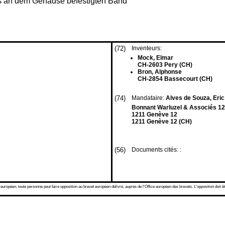
es an dem Gehäuse befestigten Band
(72)
Inventeurs:
Mock, Elmar
CH-2603 Pery (CH)
Bron, Alphonse
CH-2854 Bassecourt (CH)
(74)
Mandataire:
Alves de Souza, Eric 
Bonnant Warluzel & Associés 12,
1211 Genève 12
1211 Genève 12 (CH)
(56)
Documents cités: :
 européen, toute personne peut faire opposition au brevet européen délivré, auprès de l'Office européen des brevets. L'opposition doit êt