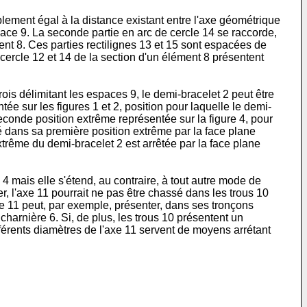
blement égal à la distance existant entre l'axe géométrique
space 9. La seconde partie en arc de cercle 14 se raccorde,
ément 8. Ces parties rectilignes 13 et 15 sont espacées de
cercle 12 et 14 de la section d'un élément 8 présentent
ois délimitant les espaces 9, le demi-bracelet 2 peut être
e sur les figures 1 et 2, position pour laquelle le demi-
conde position extrême représentée sur la figure 4, pour
é dans sa première position extrême par la face plane
xtrême du demi-bracelet 2 est arrêtée par la face plane
 4 mais elle s'étend, au contraire, à tout autre mode de
er, l'axe 11 pourrait ne pas être chassé dans les trous 10
 11 peut, par exemple, présenter, dans ses tronçons
harnière 6. Si, de plus, les trous 10 présentent un
ifférents diamètres de l'axe 11 servent de moyens arrétant