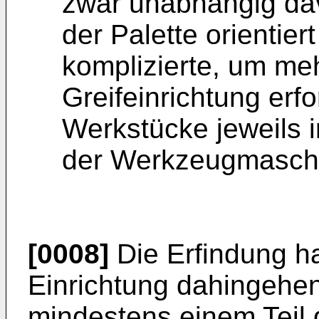
zwar unabhängig dav
der Palette orientier
komplizierte, um m
Greifeinrichtung erf
Werkstücke jeweils i
der Werkzeugmaschi
[0008]
Die Erfindung ha
Einrichtung dahingehen
mindestens einem Teil 