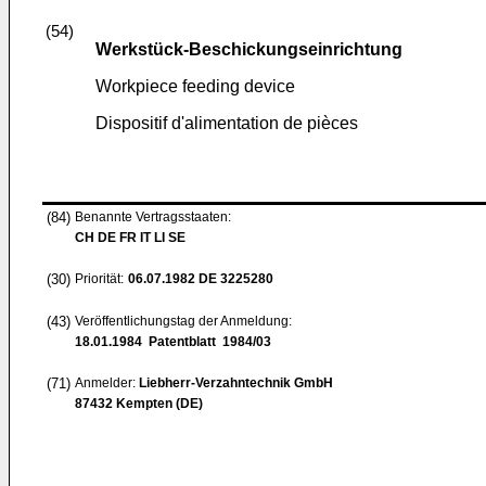
(54)
Werkstück-Beschickungseinrichtung
Workpiece feeding device
Dispositif d'alimentation de pièces
(84)
Benannte Vertragsstaaten:
CH DE FR IT LI SE
(30)
Priorität:
06.07.1982
DE 3225280
(43)
Veröffentlichungstag der Anmeldung:
18.01.1984
Patentblatt 1984/03
(71)
Anmelder:
Liebherr-Verzahntechnik GmbH
87432 Kempten (DE)