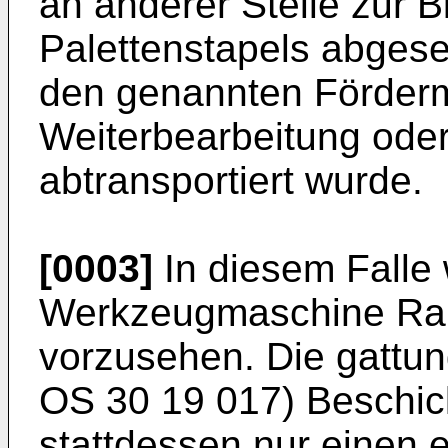
an anderer Stelle zur 
Palettenstapels abgeset
den genannten Fördermi
Weiterbearbeitung oder
abtransportiert wurde.
[0003]
In diesem Falle w
Werkzeugmaschine Raum
vorzusehen. Die gattu
OS 30 19 017) Beschic
stattdessen nur einen e