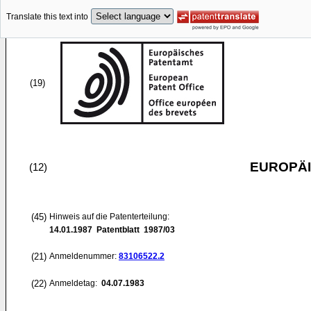
Translate this text into
(19)
EUROPÄI
(12)
(45)
Hinweis auf die Patenterteilung:
14.01.1987
Patentblatt 1987/03
(21)
Anmeldenummer:
83106522.2
(22)
Anmeldetag:
04.07.1983