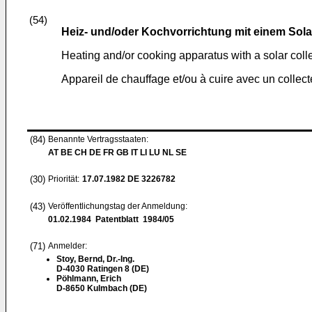
(54)
Heiz- und/oder Kochvorrichtung mit einem Sola
Heating and/or cooking apparatus with a solar coll
Appareil de chauffage et/ou à cuire avec un collect
(84)
Benannte Vertragsstaaten:
AT BE CH DE FR GB IT LI LU NL SE
(30)
Priorität:
17.07.1982
DE 3226782
(43)
Veröffentlichungstag der Anmeldung:
01.02.1984
Patentblatt 1984/05
(71)
Anmelder:
Stoy, Bernd, Dr.-Ing.
D-4030 Ratingen 8 (DE)
Pöhlmann, Erich
D-8650 Kulmbach (DE)