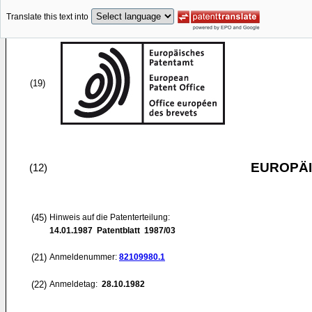
Translate this text into
(19)
EUROPÄI
(12)
(45)
Hinweis auf die Patenterteilung:
14.01.1987
Patentblatt 1987/03
(21)
Anmeldenummer:
82109980.1
(22)
Anmeldetag:
28.10.1982