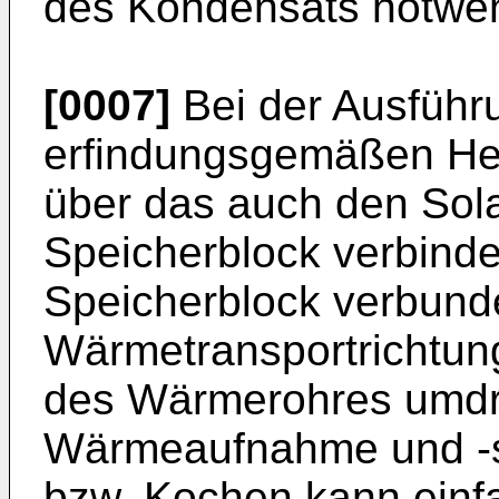
des Kondensats notwen
[0007]
Bei der Ausführ
erfindungsgemäßen He
über das auch den Sola
Speicherblock verbind
Speicherblock verbunden
Wärmetransportrichtun
des Wärmerohres umdr
Wärmeaufnahme und -s
bzw. Kochen kann einfa