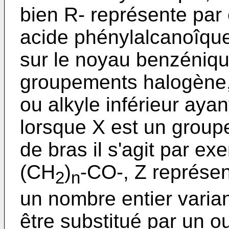
bien R- représente par 
acide phénylalcanoîque
sur le noyau benzéniqu
groupements halogène, 
ou alkyle inférieur aya
lorsque X est un groupe
de bras il s'agit par e
(CH
)
-CO-, Z représent
2
n
un nombre entier varian
être substitué par un o