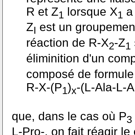
R et Z
lorsque X
a 
1
1
Z
est un groupement 
I
réaction de R-X
-Z
2
1
éliminition d'un com
composé de formule
R-X-(P
)
-(L-Ala-L-A
1
x
que, dans le cas où P
3
L-Pro-, on fait réagir 