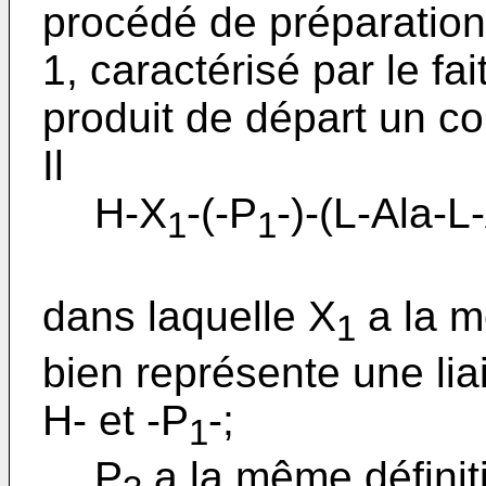
procédé de préparatio
1, caractérisé par le fa
produit de départ un c
Il
H-X
-(-P
-)-(L-Ala-L
1
1
dans laquelle X
a la m
1
bien représente une lia
H- et -P
-;
1
P
a la même définit