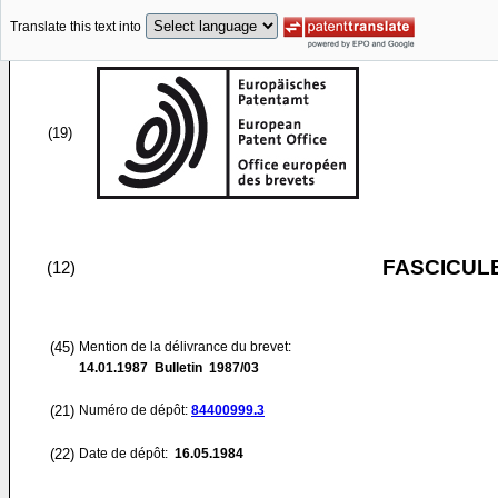
Translate this text into
(19)
FASCICUL
(12)
(45)
Mention de la délivrance du brevet:
14.01.1987
Bulletin 1987/03
(21)
Numéro de dépôt:
84400999.3
(22)
Date de dépôt:
16.05.1984