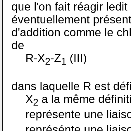
que l'on fait réagir ledi
éventuellement présent
d'addition comme le chl
de
R-X
-Z
(III)
2
1
dans laquelle R est d
X
a la même définit
2
représente une liais
représénte une liais