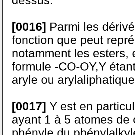
dessus.
[0016]
Parmi les dérivé
fonction que peut repré
notamment les esters, e
formule -CO-OY,Y étant
aryle ou arylaliphatiqu
[0017]
Y est en particu
ayant 1 à 5 atomes de
phényle du phénylalkyl