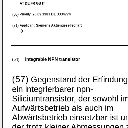
AT DE FR GB IT
(30)
Priority:
26.09.1983
DE 3334774
(71)
Applicant:
Siemens Aktiengesellschaft
()
Integrable NPN transistor
(54)
(57)
Gegenstand der Erfindung 
ein integrierbarer npn-
Siliciumtransistor, der sowohl i
Aufwärtsbetrieb als auch im
Abwärtsbetrieb einsetzbar ist u
der trotz kleiner Abmessungen 