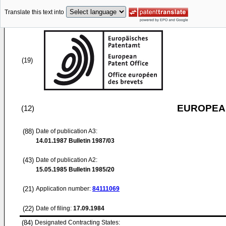
Translate this text into
(19)
EUROPEAN
(12)
(88)
Date of publication A3:
14.01.1987
Bulletin 1987/03
(43)
Date of publication A2:
15.05.1985
Bulletin 1985/20
(21)
Application number:
84111069
(22)
Date of filing:
17.09.1984
(84)
Designated Contracting States: