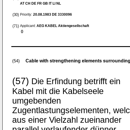
AT CH DE FR GB IT LI NL
(30)
Priority:
20.08.1983
DE 3330096
(71)
Applicant:
AEG KABEL Aktiengesellschaft
()
Cable with strengthening elements surrounding
(54)
(57)
Die Erfindung betrifft ein
Kabel mit die Kabelseele
umgebenden
Zugentlastungselementen, wel
aus einer Vielzahl zueinander
parallel verlaufender dünner