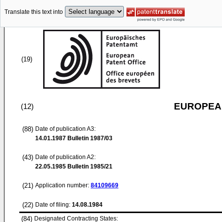
Translate this text into
(19)
EUROPEAN
(12)
(88)
Date of publication A3:
14.01.1987
Bulletin 1987/03
(43)
Date of publication A2:
22.05.1985
Bulletin 1985/21
(21)
Application number:
84109669
(22)
Date of filing:
14.08.1984
(84)
Designated Contracting States: