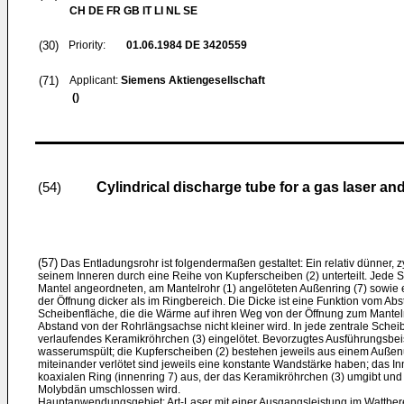
CH DE FR GB IT LI NL SE
(30)
Priority:
01.06.1984
DE 3420559
(71)
Applicant:
Siemens Aktiengesellschaft
()
Cylindrical discharge tube for a gas laser and
(54)
(57)
Das Entladungsrohr ist folgendermaßen gestaltet: Ein relativ dünner, zy
seinem Inneren durch eine Reihe von Kupferscheiben (2) unterteilt. Jede S
Mantel angeordneten, am Mantelrohr (1) angelöteten Außenring (7) sowie e
der Öffnung dicker als im Ringbereich. Die Dicke ist eine Funktion vom Ab
Scheibenfläche, die die Wärme auf ihren Weg von der Öffnung zum Mantel
Abstand von der Rohrlängsachse nicht kleiner wird. In jede zentrale Schei
verlaufendes Keramikröhrchen (3) eingelötet. Bevorzugtes Ausführungsbeisp
wasserumspült; die Kupferscheiben (2) bestehen jeweils aus einem Außenun
miteinander verlötet sind jeweils eine konstante Wandstärke haben; das Inn
koaxialen Ring (innenring 7) aus, der das Keramikröhrchen (3) umgibt und
Molybdän umschlossen wird.
Hauptanwendungsgebiet: Art-Laser mit einer Ausgangsleistung im Wattber