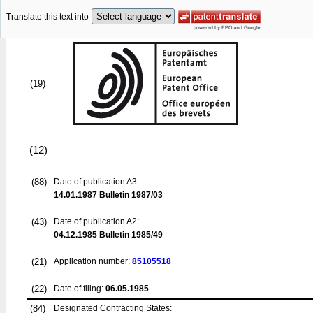
Translate this text into
(19)
(12)
(88)
Date of publication A3:
14.01.1987
Bulletin 1987/03
(43)
Date of publication A2:
04.12.1985
Bulletin 1985/49
(21)
Application number:
85105518
(22)
Date of filing:
06.05.1985
(84)
Designated Contracting States: