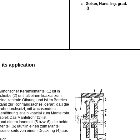
Golser, Hans, Ing.-grad.
()
 its application
lindrischer Keramikmantel (1) ist in
cheibe (2) enthält einen koaxial zum
ine zentrale Öffnung und ist im Bereich
stand zur Rohrlängsachse, derart, daß die
rohr durchsetzt, mit wachsendem
benöffnung ist ein koaxial zum Mantelrohr
iel: Das Mantelrohr (1) ist
d einem Innenteil (5 bzw. 6), die beide
enteil (6) läuft in einen zum Mantel
 seinerseits von einem Druckring (4) aus
eich.