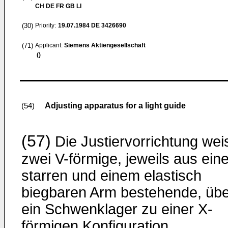
CH DE FR GB LI
(30)
Priority:
19.07.1984
DE 3426690
(71)
Applicant:
Siemens Aktiengesellschaft
()
Adjusting apparatus for a light guide
(54)
(57)
Die Justiervorrichtung wei
zwei V-förmige, jeweils aus ein
starren und einem elastisch
biegbaren Arm bestehende, übe
ein Schwenklager zu einer X-
förmigen Konfiguration