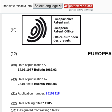
Translate this text into
(19)
EUROPEAN
(12)
(88)
Date of publication A3:
14.01.1987
Bulletin 1987/03
(43)
Date of publication A2:
22.01.1986
Bulletin 1986/04
(21)
Application number:
85108918
(22)
Date of filing:
16.07.1985
(84)
Designated Contracting States: