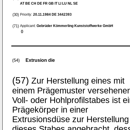
AT BE CH DE FR GB IT LI LU NL SE
(30)
Priority:
20.11.1984
DE 3442393
(71)
Applicant:
Gebrüder Kömmerling Kunststoffwerke GmbH
()
Extrusion die
(54)
(57)
Zur Herstellung eines mit
einem Prägemuster versehene
Voll- oder Hohlprofilstabes ist e
Prägekörper in einer
Extrusionsdüse zur Herstellung
dieses Stabes angebracht, des