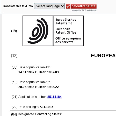
Translate this text into
(19)
EUROPEAN
(12)
(88)
Date of publication A3:
14.01.1987
Bulletin 1987/03
(43)
Date of publication A2:
28.05.1986
Bulletin 1986/22
(21)
Application number:
85114184
(22)
Date of filing:
07.11.1985
(84)
Designated Contracting States: