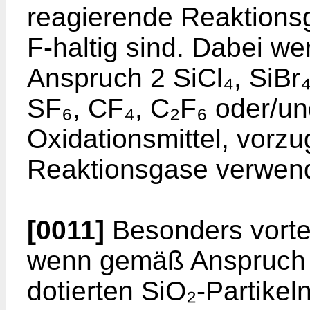
reagierende Reaktionsg
F-haltig sind. Dabei 
Anspruch 2 SiCl₄, SiBr₄
SF₆, CF₄, C₂F₆ oder/u
Oxidationsmittel, vorz
Reaktionsgase verwend
[0011]
Besonders vortei
wenn gemäß Anspruch 5
dotierten SiO₂-Partikel