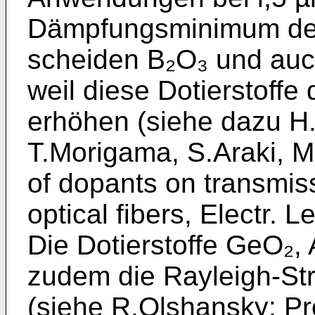
Dämpfungsminimum des
scheiden B₂O₃ und auc
weil diese Dotierstoff
erhöhen (siehe dazu H.
T.Morigama, S.Araki, M.
of dopants on transmis
optical fibers, Electr. 
Die Dotierstoffe GeO₂,
zudem die Rayleigh-St
(siehe R.Olshansky: Pro