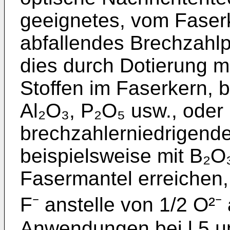
geeignetes, vom Faser
abfallendes Brechzahlp
dies durch Dotierung 
Stoffen im Faserkern, 
Al₂O₃, P₂O₅ usw., oder 
brechzahlerniedrigend
beispielsweise mit B₂O₃
Fasermantel erreichen,
F⁻ anstelle von 1/2 O²⁻
Anwendungen bei l,5 µ