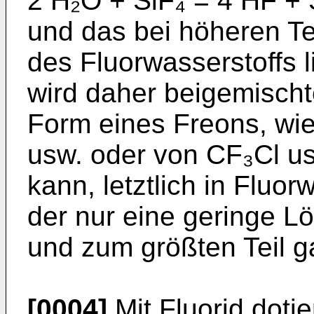
2 H₂O + SiF₄ = 4 HF + 
und das bei höheren Te
des Fluorwasserstoffs 
wird daher beigemischt
Form eines Freons, wie
usw. oder von CF₃Cl us
kann, letztlich in Fluor
der nur eine geringe Lö
und zum größten Teil g
[0004]
Mit Fluorid doti