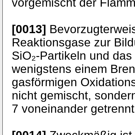
vorgemischt der Flamm
[0013]
Bevorzugterweis
Reaktionsgase zur Bildu
SiO₂-Partikeln und da
wenigstens einem Bre
gasförmigen Oxidation
nicht gemischt, sonde
7 voneinander getrennt