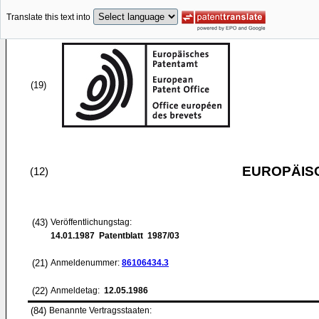
Translate this text into
(19)
EUROPÄIS
(12)
(43)
Veröffentlichungstag:
14.01.1987
Patentblatt 1987/03
(21)
Anmeldenummer:
86106434.3
(22)
Anmeldetag:
12.05.1986
(84)
Benannte Vertragsstaaten: