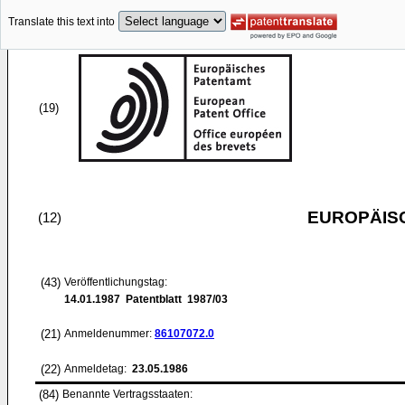
Translate this text into
(19)
EUROPÄIS
(12)
(43)
Veröffentlichungstag:
14.01.1987
Patentblatt 1987/03
(21)
Anmeldenummer:
86107072.0
(22)
Anmeldetag:
23.05.1986
(84)
Benannte Vertragsstaaten: