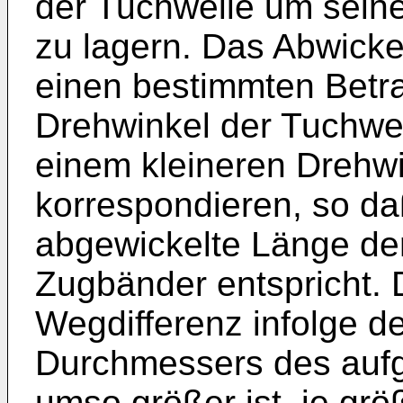
der Tuchwelle um sein
zu lagern. Das Abwick
einen bestimmten Betr
Drehwinkel der Tuchwel
einem kleineren Drehw
korrespondieren, so d
abgewickelte Länge de
Zugbänder entspricht.
Wegdifferenz infolge 
Durchmessers des auf
umso größer ist, je grö