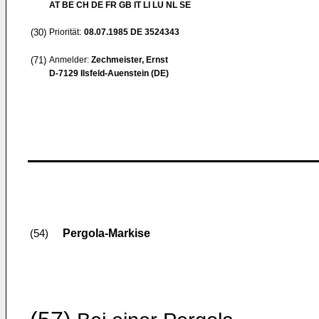
AT BE CH DE FR GB IT LI LU NL SE
(30)
Priorität:
08.07.1985
DE 3524343
(71)
Anmelder:
Zechmeister, Ernst
D-7129 Ilsfeld-Auenstein (DE)
Pergola-Markise
(54)