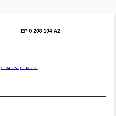
EP 0 208 104 A2
:
H02M
3/156
,
H02M
3/155