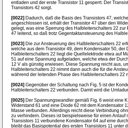
entladen und der erste Transistor 11 gesperrt. Der Trans
Transistors 42 sorgt.
[0022]
Dadurch, daß die Basis des Transistors 47, welche
angeschlossen ist, erhält der Transistor 47 über den Wide
gelegt, was eine Sperrung des Halbleiterschalters 22 zur
47 leitend, so daß trotz Gegentaktansteuerung des Halbleit
[0023]
Die zur Ansteuerung des Halbleiterschalters 22 er
welche aus dem Transistor 49, dem Kondensator 50, der 
Halbleiterschalters 22 liegt die Quellelektrode etwa auf
51 auf eine Spannung aufgeladen, welche etwa der Durchb
12 V als günstig erwiesen. Diese Spannung reicht aus, u
Halbleiterschalters 22 nimmt dann auch die für die Anst
während der leitenden Phase des Halbleiterschalters 22 n
[0024]
Gegenüber der Schaltung nach Fig. 5 ist der Kond
Halbleiterschalters 22 verbunden. Damit wird die Umladu
[0025]
Der Spannungswandler gemäß Fig. 6 weist eine Ku
Widerstand 61 und eine Diode 62 mit dem Kondensator 12 
Masse verbunden. Allerdings reicht diese Verbindung ohne
zu verhindern. Dieses ist beispielsweise für einen Anlau
Transistors 11 verbundene Kondensator 64 auf eine durch
bleibt das Basispotential des ersten Transistors 11 unter