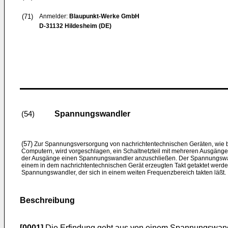
(71)
Anmelder:
Blaupunkt-Werke GmbH
D-31132 Hildesheim (DE)
Spannungswandler
(54)
(57)
Zur Spannungsversorgung von nachrichtentechnischen Geräten, wie b
Computern, wird vorgeschlagen, ein Schaltnetzteil mit mehreren Ausgän
der Ausgänge einen Spannungswandler anzuschließen. Der Spannungswan
einem in dem nachrichtentechnischen Gerät erzeugten Takt getaktet werden
Spannungswandler, der sich in einem weiten Frequenzbereich takten läßt.
Beschreibung
[0001]
Die Erfindung geht aus von einem Spannungswand