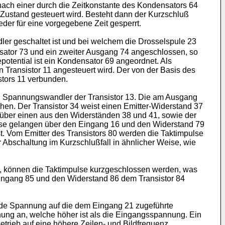
nach einer durch die Zeitkonstante des Kondensators 64
 Zustand gesteuert wird. Besteht dann der Kurzschluß
der für eine vorgegebene Zeit gesperrt.
er geschaltet ist und bei welchem die Drosselspule 23
ensator 73 und ein zweiter Ausgang 74 angeschlossen, so
ential ist ein Kondensator 69 angeordnet. Als
n Transistor 11 angesteuert wird. Der von der Basis des
stors 11 verbunden.
 Spannungswandler der Transistor 13. Die am Ausgang
hen. Der Transistor 34 weist einen Emitter-Widerstand 37
 über einen aus den Widerständen 38 und 41, sowie der
ulse gelangen über den Eingang 16 und den Widerstand 79
t. Vom Emitter des Transistors 80 werden die Taktimpulse
r Abschaltung im Kurzschlußfall in ähnlicher Weise, wie
ist, können die Taktimpulse kurzgeschlossen werden, was
ingang 85 und den Widerstand 86 dem Transistor 84
nde Spannung auf die dem Eingang 21 zugeführte
ung an, welche höher ist als die Eingangsspannung. Ein
etrieb auf eine höhere Zeilen- und Bildfrequenz