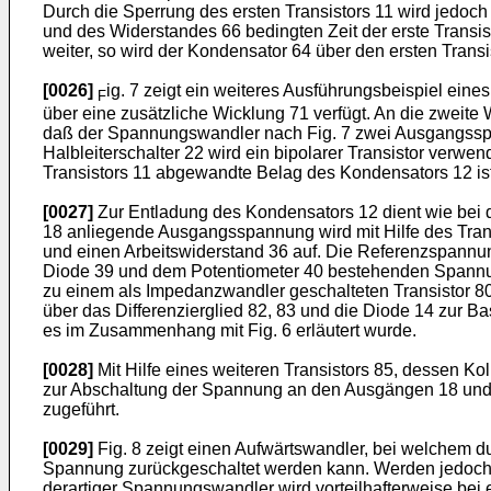
Durch die Sperrung des ersten Transistors 11 wird jedoc
und des Widerstandes 66 bedingten Zeit der erste Transis
weiter, so wird der Kondensator 64 über den ersten Trans
[0026]
ig. 7 zeigt ein weiteres Ausführungsbeispiel ei
F
über eine zusätzliche Wicklung 71 verfügt. An die zweite
daß der Spannungswandler nach Fig. 7 zwei Ausgangsspa
Halbleiterschalter 22 wird ein bipolarer Transistor verwe
Transistors 11 abgewandte Belag des Kondensators 12 ist
[0027]
Zur Entladung des Kondensators 12 dient wie bei
18 anliegende Ausgangsspannung wird mit Hilfe des Trans
und einen Arbeitswiderstand 36 auf. Die Referenzspannun
Diode 39 und dem Potentiometer 40 bestehenden Spannung
zu einem als Impedanzwandler geschalteten Transistor 80
über das Differenzierglied 82, 83 und die Diode 14 zur Ba
es im Zusammenhang mit Fig. 6 erläutert wurde.
[0028]
Mit Hilfe eines weiteren Transistors 85, dessen Ko
zur Abschaltung der Spannung an den Ausgängen 18 und 
zugeführt.
[0029]
Fig. 8 zeigt einen Aufwärtswandler, bei welchem 
Spannung zurückgeschaltet werden kann. Werden jedoch d
derartiger Spannungswandler wird vorteilhafterweise bei 