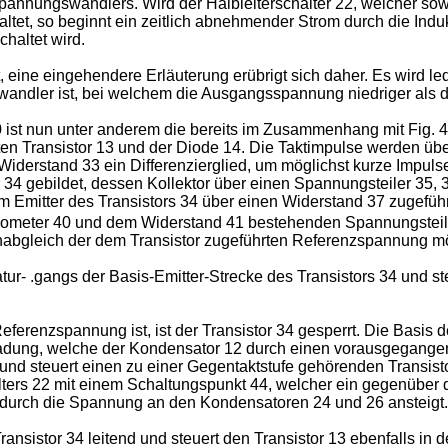
nnungswandlers. Wird der Halbleiterschalter 22, welcher sowohl
ltet, so beginnt ein zeitlich abnehmender Strom durch die Indukt
chaltet wird.
ine eingehendere Erläuterung erübrigt sich daher. Es wird led
andler ist, bei welchem die Ausgangsspannung niedriger als 
0 ist nun unter anderem die bereits im Zusammenhang mit Fig.
ten Transistor 13 und der Diode 14. Die Taktimpulse werden ü
iderstand 33 ein Differenzierglied, um möglichst kurze Impulse
 34 gebildet, dessen Kollektor über einen Spannungsteiler 35, 3
 Emitter des Transistors 34 über einen Widerstand 37 zugefüh
meter 40 und dem Widerstand 41 bestehenden Spannungsteiler z
nabgleich der dem Transistor zugeführten Referenzspannung mö
r- .gangs der Basis-Emitter-Strecke des Transistors 34 und ste
erenzspannung ist, ist der Transistor 34 gesperrt. Die Basis d
 Ladung, welche der Kondensator 12 durch einen vorausgegangene
d und steuert einen zu einer Gegentaktstufe gehörenden Transist
lters 22 mit einem Schaltungspunkt 44, welcher ein gegenüber d
 wodurch die Spannung an den Kondensatoren 24 und 26 ansteigt.
ansistor 34 leitend und steuert den Transistor 13 ebenfalls in