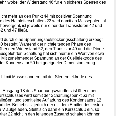
ehr, wobei der Widerstand 46 für ein sicheres Sperren des
nicht mehr an den Punkt 44 mit positiver Spannung
de des Halbleiterschalters 22 wird damit an Massepotential
rvorgeht, ist jeweils nur einer der Transistoren 42 und
2 und 47 fließt.
wird durch eine Spannungsaufstockungsschaltung erzeugt,
0 besteht. Während der nichtleitenden Phase des
 über den Widerstand 52, den Transistor 49 und die Diode
sgeführten Schaltung hat sich hierfür ein Wert von etwa
rn. Mit zunehmender Spannung an der Quellelektrode des
 der Kondensator 50 bei geeigneter Dimensionierung
ht mit Masse sondern mit der Steuerelektrode des
er Ausgang 18 des Spannungswandlers ist über einen
rzschlusses wird somit der Schaltungspunkt 63 mit
chließen, und somit eine Aufladung des Kondensators 12
 des Betriebs ist jedoch der mit dem Emitter des ersten
 aufgeladen. Stellt sich dann ein Kurzschluß ein, so
alter 22 nicht in den leitenden Zustand schalten können.