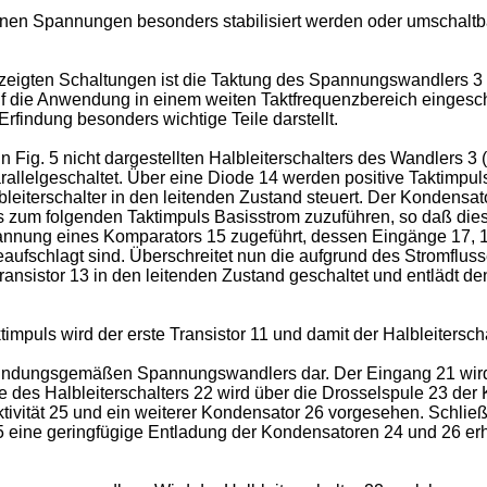
en Spannungen besonders stabilisiert werden oder umschaltbar 
zeigten Schaltungen ist die Taktung des Spannungswandlers 3 
uf die Anwendung in einem weiten Taktfrequenzbereich eingesch
 Erfindung besonders wichtige Teile darstellt.
n Fig. 5 nicht dargestellten Halbleiterschalters des Wandlers 3 
arallelgeschaltet. Über eine Diode 14 werden positive Taktimpu
bleiterschalter in den leitenden Zustand steuert. Der Kondensat
is zum folgenden Taktimpuls Basisstrom zuzuführen, so daß die
spannung eines Komparators 15 zugeführt, dessen Eingänge 17, 
fschlagt sind. Überschreitet nun die aufgrund des Stromflusse
sistor 13 in den leitenden Zustand geschaltet und entlädt den
mpuls wird der erste Transistor 11 und damit der Halbleiterscha
 erfindungsgemäßen Spannungswandlers dar. Der Eingang 21 wird 
des Halbleiterschalters 22 wird über die Drosselspule 23 der
ivität 25 und ein weiterer Kondensator 26 vorgesehen. Schließl
 eine geringfügige Entladung der Kondensatoren 24 und 26 erha