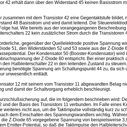
istor 42 erhält dann über den Widerstand 45 keinen Basisstrom m
r zusammen mit dem Transistor 42 eine Gegentaktstufe bildet, 
rstand 48 Basisstrom und wird damit leitend. Die Steuerelektro
 Folge hat. Wie bereits aus der vorangegangenen Beschreibung he
erschalters 22 kein zusätzlicher Strom durch die Transistoren 4
forderliche, gegenüber der Quellelektrode positive Spannung 
Diode 51, den Widerständen 52 und 53 sowie aus der Z-Diode 6
 Massepotential. Der Kondensator 50 (Booster-Kondensator) wird
ruchspannung der Z-Diode 60 entspricht. Bei einer praktisch au
m den Halbleiterschalter 22 in den leitenden Zustand zu steue
euerung benötigte Spannung am Schaltungspunkt 44 zu, da sich
ur unwesentlich entlädt.
ensator 12 mit seinem vom Transistor 11 abgewandten Belag nic
ng und damit der Schaltvorgang erheblich beschleunigt.
rzschlußsicherung auf, die im folgendem beschrieben wird: D
und der Basis des Transistors 11 verbunden. Im Falle eines Ku
 weiteres nicht aus, um die Taktimpulse vollständig kurz zu s
f nach dem Einschalten des Spannungswandlers wichtig. Während
 die Z-Diode 65 vorgegebene Spannung von beispielsweise 3,9 V
 dem Emitter-Potential, so daß die Taktimpulse den Halbleitersch