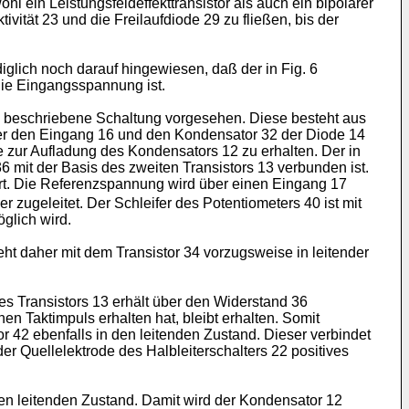
 ein Leistungsfeldeffekttransistor als auch ein bipolarer
ivität 23 und die Freilaufdiode 29 zu fließen, bis der
iglich noch darauf hingewiesen, daß der in Fig. 6
die Eingangsspannung ist.
 4 beschriebene Schaltung vorgesehen. Diese besteht aus
ber den Eingang 16 und den Kondensator 32 der Diode 14
 zur Aufladung des Kondensators 12 zu erhalten. Der in
6 mit der Basis des zweiten Transistors 13 verbunden ist.
rt. Die Referenzspannung wird über einen Eingang 17
ugeleitet. Der Schleifer des Potentiometers 40 ist mit
glich wird.
ht daher mit dem Transistor 34 vorzugsweise in leitender
es Transistors 13 erhält über den Widerstand 36
n Taktimpuls erhalten hat, bleibt erhalten. Somit
or 42 ebenfalls in den leitenden Zustand. Dieser verbindet
er Quellelektrode des Halbleiterschalters 22 positives
 den leitenden Zustand. Damit wird der Kondensator 12