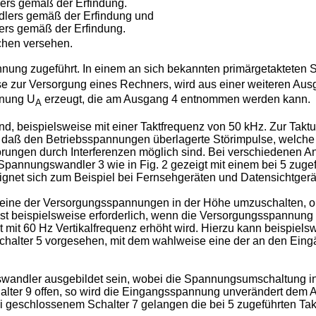
lers gemäß der Erfindung.
dlers gemäß der Erfindung und
lers gemäß der Erfindung.
ichen versehen.
nnung zugeführt. In einem an sich bekannten primärgetakteten
e zur Versorgung eines Rechners, wird aus einer weiteren Ausg
nnung U
erzeugt, die am Ausgang 4 entnommen werden kann.
A
ngend, beispielsweise mit einer Taktfrequenz von 50 kHz. Zur 
l, daß den Betriebsspannungen überlagerte Störimpulse, welche 
törungen durch Interferenzen möglich sind. Bei verschiedenen
pannungswandler 3 wie in Fig. 2 gezeigt mit einem bei 5 zugef
gnet sich zum Beispiel bei Fernsehgeräten und Datensichtgerä
 eine der Versorgungsspannungen in der Höhe umzuschalten, 
 ist beispielsweise erforderlich, wenn die Versorgungsspannung
t mit 60 Hz Vertikalfrequenz erhöht wird. Hierzu kann beispie
 Schalter 5 vorgesehen, mit dem wahlweise eine der an den E
wandler ausgebildet sein, wobei die Spannungsumschaltung in
r Schalter 9 offen, so wird die Eingangsspannung unverändert dem
i geschlossenem Schalter 7 gelangen die bei 5 zugeführten Ta