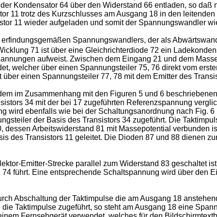
h der Kondensator 64 über den Widerstand 66 entladen, so daß 
tor 11 trotz des Kurzschlusses am Ausgang 18 in den leitenden
istor 11 wieder aufgeladen und somit der Spannungswandler wie
nes erfindungsgemäßen Spannungswandlers, der als Abwärtswandl
 Wicklung 71 ist über eine Gleichrichterdiode 72 ein Ladekond
nnungen aufweist. Zwischen dem Eingang 21 und dem Massepot
ndet, welcher über einen Spannungsteiler 75, 76 direkt vom erste
 über einen Spannungsteiler 77, 78 mit dem Emitter des Transi
 dem im Zusammenhang mit den Figuren 5 und 6 beschriebenen
istors 34 mit der bei 17 zugeführten Referenzspannung verglic
g wird ebenfalls wie bei der Schaltungsanordnung nach Fig. 6
steiler der Basis des Transistors 34 zugeführt. Die Taktimp
, dessen Arbeitswiderstand 81 mit Massepotential verbunden is
sis des Transistors 11 geleitet. Die Dioden 87 und 88 dienen zu
llektor-Emitter-Strecke parallel zum Widerstand 83 geschaltet 
74 führt. Eine entsprechende Schaltspannung wird über den E
durch Abschaltung der Taktimpulse die am Ausgang 18 anstehe
ie Taktimpulse zugeführt, so steht am Ausgang 18 eine Spann
einem Fernsehgerät verwendet, welches für den Bildschirmtextb