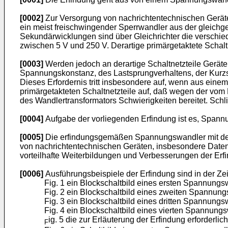
[0002]
Zur Versorgung von nachrichtentechnischen Geräten
ein meist freischwingender Sperrwandler aus der gleichg
Sekundärwicklungen sind über Gleichrichter die verschi
zwischen 5 V und 250 V. Derartige primärgetaktete Schalt
[0003]
Werden jedoch an derartige Schaltnetzteile Geräte
Spannungskonstanz, des Lastsprungverhaltens, der Kurzsc
Dieses Erfordernis tritt insbesondere auf, wenn aus einem 
primärgetakteten Schaltnetzteile auf, daß wegen der vom
des Wandlertransformators Schwierigkeiten bereitet. Schl
[0004]
Aufgabe der vorliegenden Erfindung ist es, Span
[0005]
Die erfindungsgemäßen Spannungswandler mit den
von nachrichtentechnischen Geräten, insbesondere Daten
vorteilhafte Weiterbildungen und Verbesserungen der Erf
[0006]
Ausführungsbeispiele der Erfindung sind in der Ze
Fig. 1 ein Blockschaltbild eines ersten Spannung
Fig. 2 ein Blockschaltbild eines zweiten Spannun
Fig. 3 ein Blockschaltbild eines dritten Spannung
Fig. 4 ein Blockschaltbild eines vierten Spannung
ig. 5 die zur Erläuterung der Erfindung erforderl
F