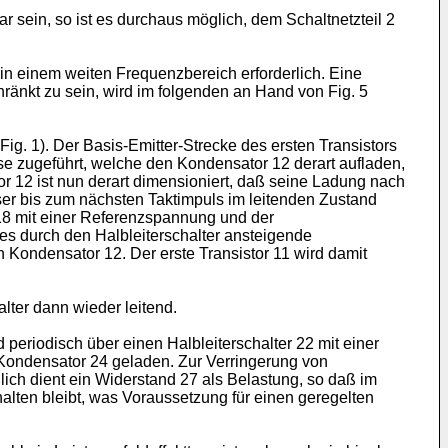
sein, so ist es durchaus möglich, dem Schaltnetzteil 2
in einem weiten Frequenzbereich erforderlich. Eine
ränkt zu sein, wird im folgenden an Hand von Fig. 5
(Fig. 1). Der Basis-Emitter-Strecke des ersten Transistors
lse zugeführt, welche den Kondensator 12 derart aufladen,
or 12 ist nun derart dimensioniert, daß seine Ladung nach
ser bis zum nächsten Taktimpuls im leitenden Zustand
18 mit einer Referenzspannung und der
s durch den Halbleiterschalter ansteigende
 Kondensator 12. Der erste Transistor 11 wird damit
lter dann wieder leitend.
periodisch über einen Halbleiterschalter 22 mit einer
 Kondensator 24 geladen. Zur Verringerung von
ich dient ein Widerstand 27 als Belastung, so daß im
lten bleibt, was Voraussetzung für einen geregelten