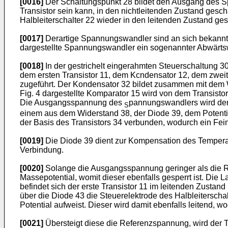
[0016]
Der Schaltungspunkt 28 bildet den Ausgang des Spa
Transistor sein kann, in den nichtleitenden Zustand gescha
Halbleiterschalter 22 wieder in den leitenden Zustand ges
[0017]
Derartige Spannungswandler sind an sich bekannt, e
dargestellte Spannungswandler ein sogenannter Abwärtsw
[0018]
In der gestrichelt eingerahmten Steuerschaltung 3
dem ersten Transistor 11, dem Kcndensator 12, dem zwei
zugeführt. Der Kondensator 32 bildet zusammen mit dem W
Fig. 4 dargestellte Komparator 15 wird von dem Transistor
Die Ausgangsspannung des
pannungswandlers wird dem
S
einem aus dem Widerstand 38, der Diode 39, dem Potentio
der Basis des Transistors 34 verbunden, wodurch ein Fei
[0019]
Die Diode 39 dient zur Kompensation des Temperatu
Verbindung.
[0020]
Solange die Ausgangsspannung geringer als die Ref
Massepotential, womit dieser ebenfalls gesperrt ist. Die
befindet sich der erste Transistor 11 im leitenden Zustan
über die Diode 43 die Steuerelektrode des Halbleiterscha
Potential aufweist. Dieser wird damit ebenfalls leitend,
[0021]
Übersteigt diese die Referenzspannung, wird der Tr