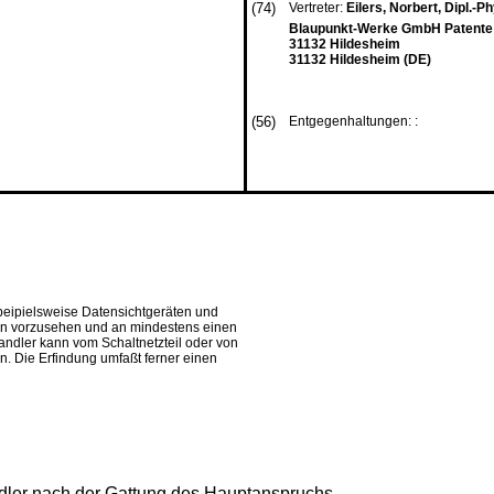
(74)
Vertreter:
Eilers, Norbert, Dipl.-P
Blaupunkt-Werke GmbH Patente 
31132 Hildesheim
31132 Hildesheim (DE)
(56)
Entgegenhaltungen: :
eipielsweise Datensichtgeräten und
gen vorzusehen und an mindestens einen
dler kann vom Schaltnetzteil oder von
. Die Erfindung umfaßt ferner einen
ler nach der Gattung des Hauptanspruchs.