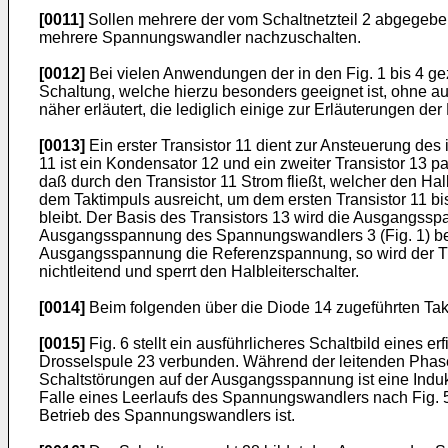
[0011]
Sollen mehrere der vom Schaltnetzteil 2 abgegeben
mehrere Spannungswandler nachzuschalten.
[0012]
Bei vielen Anwendungen der in den Fig. 1 bis 4 ge
Schaltung, welche hierzu besonders geeignet ist, ohne a
näher erläutert, die lediglich einige zur Erläuterungen der
[0013]
Ein erster Transistor 11 dient zur Ansteuerung des i
11 ist ein Kondensator 12 und ein zweiter Transistor 13 p
daß durch den Transistor 11 Strom fließt, welcher den Hal
dem Taktimpuls ausreicht, um dem ersten Transistor 11 b
bleibt. Der Basis des Transistors 13 wird die Ausgangs
Ausgangsspannung des Spannungswandlers 3 (Fig. 1) beau
Ausgangsspannung die Referenzspannung, so wird der Tran
nichtleitend und sperrt den Halbleiterschalter.
[0014]
Beim folgenden über die Diode 14 zugeführten Takti
[0015]
Fig. 6 stellt ein ausführlicheres Schaltbild eines
Drosselspule 23 verbunden. Während der leitenden Phase 
Schaltstörungen auf der Ausgangsspannung ist eine Indukt
Falle eines Leerlaufs des Spannungswandlers nach Fig. 5
Betrieb des Spannungswandlers ist.