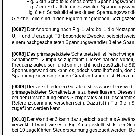
Fig. 6 ein Schaltbild eines ersten Spannungswand
Fig. 7 ein Schaltbild eines zweiten Spannungswan
ig. 8 ein Schaltbild eines dritten Spannungswand
F
Gleiche Teile sind in den Figuren mit gleichen Bezugsze
[0007]
Der Anordnung nach Fig. 1 wird bei 1 die Netzspa
U
und U erzeugt. Für besondere Zwecke, beispielsweis
n-1
einem nachgeschalteten Spannungswandler 3 eine Spa
[0008]
Das primärgetaktete Schaltnetzteil ist freischwi
Schaltnetzteil 2 Impulse zugeführt. Dieses hat den Vortei
Frequenz aufweisen, und somit nicht noch zusätzliche S
Spannungswandlers kann es jedoch vorteilhaft sein, den S
Spannung zu versorgenden Gerät vorhanden ist. Hierzu ei
[0009]
Bei verschiedenen Geräten ist es wünschenswert,
primärgetakteten Schaltnetzteils zu beeinflussen. Dieses
bei der Umschaltung eines Sichtgerätes auf Bildschirmtex
Referenzspannung versehen sein. Dazu ist in Fig. 3 ein
zugeführt werden kann.
[0010]
Der Wandler 3 kann dazu jedoch auch als Aufwärts
verwirklicht wird, wie es in Fig. 4 dargestellt ist. Ist de
bei 10 zugeführten Steuerspannung gesteuert werden. Be