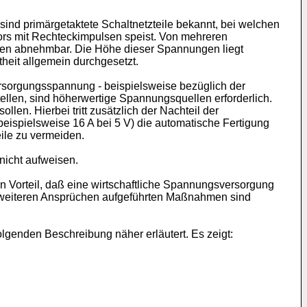
ind primärgetaktete Schaltnetzteile bekannt, bei welchen
ors mit Rechteckimpulsen speist. Von mehreren
ngen abnehmbar. Die Höhe dieser Spannungen liegt
theit allgemein durchgesetzt.
ersorgungsspannung - beispielsweise bezüglich der
llen, sind höherwertige Spannungsquellen erforderlich.
len. Hierbei tritt zusätzlich der Nachteil der
eispielsweise 16 A bei 5 V) die automatische Fertigung
eile zu vermeiden.
nicht aufweisen.
orteil, daß eine wirtschaftliche Spannungsversorgung
n weiteren Ansprüchen aufgeführten Maßnahmen sind
lgenden Beschreibung näher erläutert. Es zeigt: