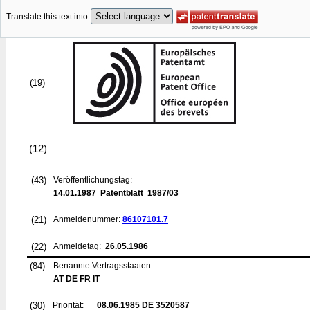
Translate this text into
(19)
(12)
(43)
Veröffentlichungstag:
14.01.1987
Patentblatt 1987/03
(21)
Anmeldenummer:
86107101.7
(22)
Anmeldetag:
26.05.1986
(84)
Benannte Vertragsstaaten:
AT DE FR IT
(30)
Priorität:
08.06.1985
DE 3520587