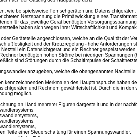
, wie beispielsweise Fernsehgeräten und Datensichtgeräten, s
erichteten Netzspannung die Primärwicklung eines Transformat
edenen für das jeweilige Gerät benötigten Versorgungsspannu
netzteile haben sich wegen ihrer Wirtschaftlichkeit und Kompak
 oder Geräteteile angeschlossen, welche an die Qualität der V
hlußfestigkeit und der Kreuzregelung - hohe Anforderungen ste
Netzteil ein Datensichtgerät und ein Rechner gespeist werden sol
 Rechner benötigten hohen Ströme bei niedrigen Spannungen (b
ießlich sind Störungen durch die Schaltimpulse der Schaltnetzt
nungswandler anzugeben, welche die obengenannten Nachteile 
 kennzeichnenden Merkmalen des Hauptanspruchs haben den V
sichtgeräten und Rechnern gewährleistet ist. Durch die in de
indung möglich.
ichnung an Hand mehrerer Figuren dargestellt und in der nachfo
swandlersystems,
gswandlersystems,
swandlersystems,
swandlersystems,
ichen Teile einer Steuerschaltung für einen Spannungswandler,