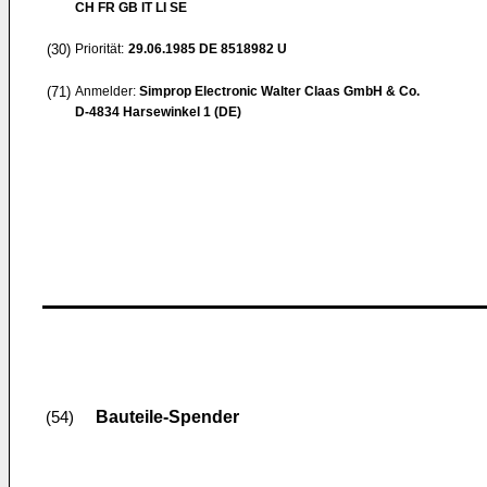
CH FR GB IT LI SE
(30)
Priorität:
29.06.1985
DE 8518982 U
(71)
Anmelder:
Simprop Electronic Walter Claas GmbH & Co.
D-4834 Harsewinkel 1 (DE)
Bauteile-Spender
(54)