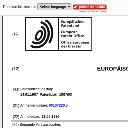
Translate this text into
(19)
EUROPÄIS
(12)
(43)
Veröffentlichungstag:
14.01.1987
Patentblatt 1987/03
(21)
Anmeldenummer:
86107220.5
(22)
Anmeldetag:
28.05.1986
(84)
Benannte Vertragsstaaten: