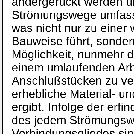
andergerückt werden und
Strömungswege umfass
was nicht nur zu einer
Bau­weise führt, sonder
Mög­lichkeit, nunmehr 
einem umlaufenden Arb
Anschlußstücken zu ver
erhebliche Mate­rial- u
ergibt. Infolge der er
des jedem Strömungs­
Verbindungsgliedes sin