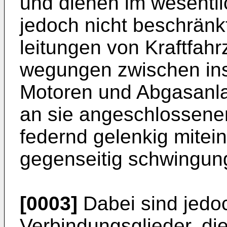
und dienen im wesentli
je­doch nicht beschränk
leitungen von Kraftfahr
wegungen zwischen in
Mo­toren und Abgasanla
an sie angeschlossene
federnd gelenkig mitei
gegenseitig schwingun
[0003]
Dabei sind jedo
Verbin­dungsglieder, die