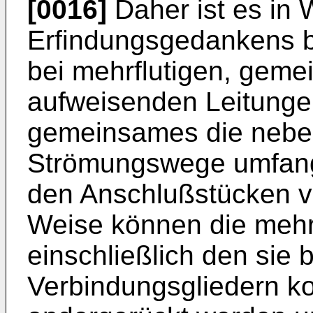
[0016]
Daher ist es in 
Erfindungs­gedankens
bei mehr­flutigen, gem
aufwei­senden Leitungen
gemeinsames die nebe
Strömungswege umfang
den Anschlußstücken ve
Weise können die meh
einschließlich den sie 
Verbindungsgliedern ko