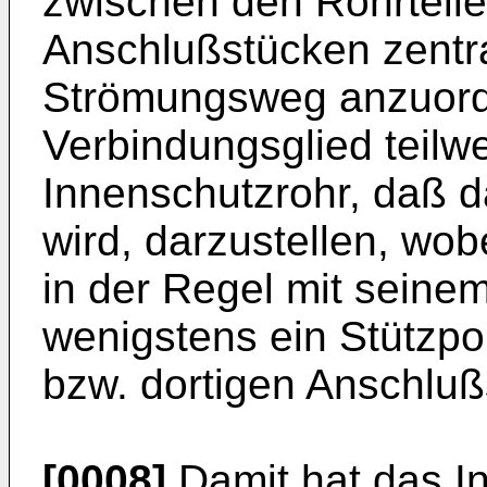
zwischen den Rohrteil
Anschlußstücken zentr
Strömungsweg anzuord
Verbindungsglied teilw
Innenschutzrohr, daß da
wird, darzustellen, wob
in der Regel mit seine
wenigstens ein Stützpo
bzw. dortigen Anschlußs
[0008]
Damit hat das I