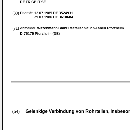
DE FR GB IT SE
(30)
Priorität:
12.07.1985
DE 3524931
29.03.1986
DE 3610684
(71)
Anmelder:
Witzenmann GmbH Metallschlauch-Fabrik Pforzheim
D-75175 Pforzheim (DE)
Gelenkige Verbindung von Rohrteilen, insbeso
(54)