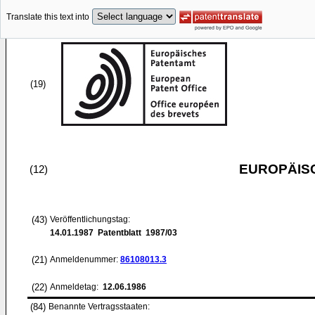
Translate this text into
(19)
EUROPÄIS
(12)
(43)
Veröffentlichungstag:
14.01.1987
Patentblatt 1987/03
(21)
Anmeldenummer:
86108013.3
(22)
Anmeldetag:
12.06.1986
(84)
Benannte Vertragsstaaten: