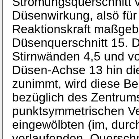
Strömungsquerschnitt vo
Düsenwirkung, alsö für
Reaktionskraft maßgeb
Düsenquerschnitt 15. 
Stirnwänden 4,5 und v
Düsen-Achse 13 hin di
zunimmt, wird diese B
bezüglich des Zentrums
punktsymmetrischen Ve
eingewölbten (im, durc
verlaufenden, Querschn