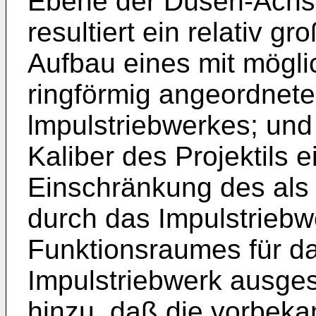
Ebene der Düsen-Achse
resultiert ein relativ 
Aufbau eines mit möglic
ringförmig angeordnet
lmpulstriebwerkes; un
Kaliber des Projektils 
Einschränkung des als
durch das Impulstrieb
Funktionsraumes für d
Impulstriebwerk ausges
hinzu, daß die vorbek