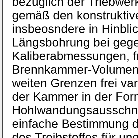
bezüglich der Triebwe
gemäß den konstruktiv
insbeosndere in Hinbli
Längsbohrung bei geg
Kaliberabmessungen, fr
Brennkammer-Volumen 
weiten Grenzen frei var
der Kammer in der Form
Hohlwandungsausschnitt
einfache Bestimmung d
des Treibstoffes für un