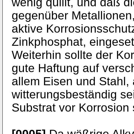
wenig quillt, und daß d
gegenüber Metallionen, 
aktive Korrosionsschut
Zinkphosphat, eingese
Weiterhin sollte der Ko
gute Haftung auf versc
allem Eisen und Stahl,
witterungsbeständig se
Substrat vor Korrosion
[0005]
Da wäßrige Alk