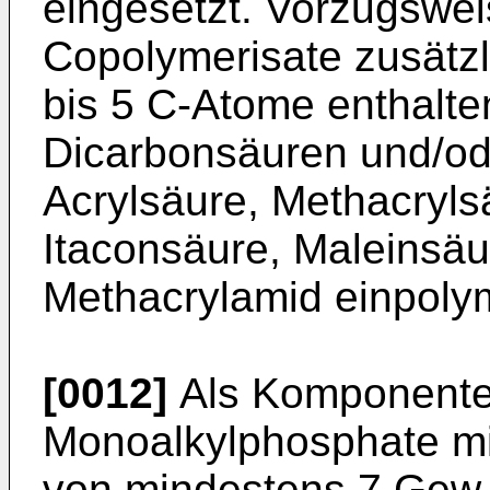
eingesetzt. Vorzugswei
Copolymerisate zusätzl
bis 5 C-Atome enthalt
Dicarbonsäuren und/od
Acrylsäure, Methacryls
Itaconsäure, Maleinsäu
Methacrylamid ein­polym
[0012]
Als Komponente
Monoalkylphosphate mi
von mindestens 7 Gew.