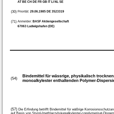
AT BE CH DE FR GB IT LI NL SE
(30)
Priorität:
29.06.1985
DE 3523319
(71)
Anmelder:
BASF Aktiengesellschaft
67063 Ludwigshafen (DE)
Bindemittel für wässrige, physikalisch trockn
(54)
monoalkylester enthaltenden Polymer-Dispersi
(57)
Die Erfindung betrifft Bindemittel für wäßrige Korrosionsschutzan
auf Basis von Styrol-(meth)acrylsäurealkylester-copolymerisat-Disper­