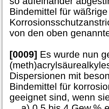
so aufeinander abgesti
Bindemittel für wäßrige
Korrosionsschutzanstric
von den oben ge­nannte
[0009]
Es wurde nun ge
(meth)acrylsäurealkyles
Dispersionen mit beson
Bindemittel für korrosi
geeignet sind, wenn si
a) 0,5 bis 4 Gew.% 