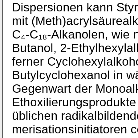
Dispersionen kann Styro
mit (Meth)­acrylsäurea
C₄-C₁₈-Alkanolen, wie n-
Butanol, 2-Ethylhexylal
ferner Cyclohexylalkoho
Butylcyclohexanol in w
Gegenwart der Monoalk
Ethoxi­lierungsprodukte
üblichen radikalbildend
merisationsinitiatoren 