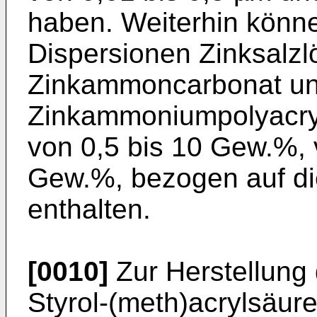
haben. Weiterhin könn
Dispersionen Zinksalzl
Zinkammoncar­bonat u
Zinkammoniumpolyacry
von 0,5 bis 10 Gew.%, 
Gew.%, bezogen auf d
enthalten.
[0010]
Zur Herstellung
Styrol-(meth)acrylsäure