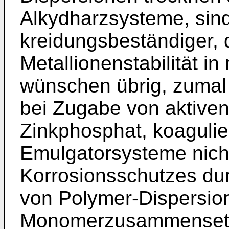
Alkydharzsysteme, sind
kreidungsbeständiger, d
Metallionenstabilität i
wünschen übrig, zu­mal
bei Zugabe von aktive
Zinkphosphat, koagulier
Emulgatorsysteme nicht
Korrosionsschutzes dur
von Polymer-Dispersio
Monomerzusammensetzu