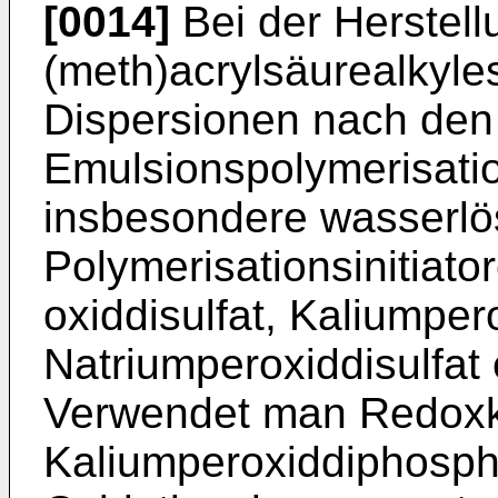
[0014]
Bei der Herstell
(meth)acrylsäurealkyle
Dispersionen nach den
Emulsionspolymerisati
insbesondere wasserlö
Polymerisationsinitiat
oxiddisulfat, Kaliumper
Natriumperoxiddisulfat
Verwendet man Redoxka
Kaliumperoxiddi­phosph