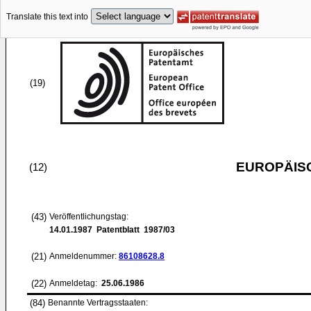
Translate this text into
(19)
EUROPÄIS
(12)
(43)
Veröffentlichungstag:
14.01.1987
Patentblatt 1987/03
(21)
Anmeldenummer:
86108628.8
(22)
Anmeldetag:
25.06.1986
(84)
Benannte Vertragsstaaten: