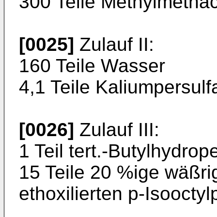
300 Teile Methylmethac
[0025]
Zulauf II:
160 Teile Wasser
4,1 Teile Kaliumpersulfa
[0026]
Zulauf III:
1 Teil tert.-Butylhydrop
15 Teile 20 %ige wäßri
ethoxilierten p-Isooctyl