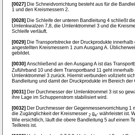
[0027]
Die Schneidvorrichtung besteht aus für die Bandl
1 und den Kreismessern 2.
[0028]
Die Schleife der unteren Bandleitung 4 schließt di
Umlenkwalzen 7,8, die Umlenktrommel 3 und die Kreismesse
Schleife verläuft.
[0029]
Die Transportstrecke der Druckprodukte innerhalb
angestellten Kreismessern 1 zum Ausgang A. Üblicherwei
gebildet.
[0030]
Anschließend an den Ausgang A ist das Transportb
Zuführband 10 und dem Transportband 11 geht innerhalb 
Umlenktrommel 3 zurück. Hiermit verbunden vollzieht si
Bandleitung und damit der Druckprodukte im Bereich der 
[0031]
Der Durchmesser der Umlenktrommel 3 ist so gewäh
ihre Lage im Schuppenstrom stabilisiert wird.
[0032]
Der Durchmesser der Gegenmesservorrichtung 1 muß
die Zugänglichkeit der Kreismesser
g
- währleistet ist
2
e
Wie ersichtlich, läuft die obere Bandleitung 5 auf einem 
Teilkreis ist.