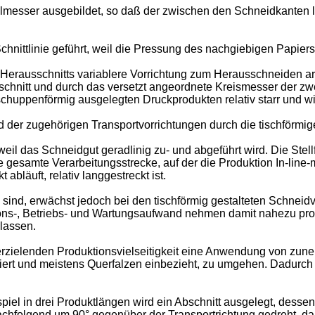
lmesser ausgebildet, so daß der zwischen den Schneidkanten l
chnittlinie geführt, weil die Pressung des nachgiebigen Papiers 
s Herausschnitts variablere Vorrichtung zum Herausschneiden a
hnitt und durch das versetzt angeordnete Kreismesser der zwe
chuppenförmig ausgelegten Druckprodukten relativ starr und wid
der zugehörigen Transportvorrichtungen durch die tischförmig
il das Schneidgut geradlinig zu- und abgeführt wird. Die Stell
ie gesamte Verarbeitungsstrecke, auf der die Produktion In-li
bläuft, relativ langgestreckt ist.
nd, erwächst jedoch bei den tischförmig gestalteten Schneidv
ions-, Betriebs- und Wartungsaufwand nehmen damit nahezu pro
lassen.
erzielenden Produktionsvielseitigkeit eine Anwendung von zun
ert und meistens Querfalzen einbezieht, zu umgehen. Dadurch er
piel in drei Produktlängen wird ein Abschnitt ausgelegt, des
nachfolgend um 90° gegenüber der Transportrichtung gedreht, da