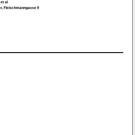
 et al
er, Fleischmanngasse 9