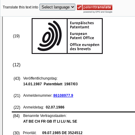
Translate this text into
(19)
(12)
(43)
Veröffentlichungstag:
14.01.1987
Patentblatt 1987/03
(21)
Anmeldenummer:
86108977.9
(22)
Anmeldetag:
02.07.1986
(84)
Benannte Vertragsstaaten:
AT BE CH FR GB IT LI LU NL SE
(30)
Priorität:
09.07.1985
DE 3524512