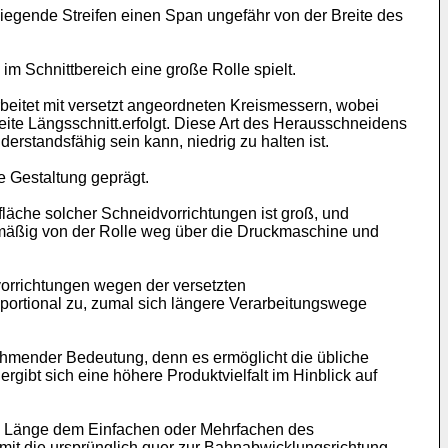
iegende Streifen einen Span ungefähr von der Breite des
im Schnittbereich eine große Rolle spielt.
rbeitet mit versetzt angeordneten Kreismessern, wobei
ite Längsschnitt.erfolgt. Diese Art des Herausschneidens
erstandsfähig sein kann, niedrig zu halten ist.
e Gestaltung geprägt.
fläche solcher Schneidvorrichtungen ist groß, und
ne-mäßig von der Rolle weg über die Druckmaschine und
orrichtungen wegen der versetzten
portional zu, zumal sich längere Verarbeitungswege
ehmender Bedeutung, denn es ermöglicht die übliche
gibt sich eine höhere Produktvielfalt im Hinblick auf
sen Länge dem Einfachen oder Mehrfachen des
mit die ursprünglich quer zur Bahnabwicklungsrichtung