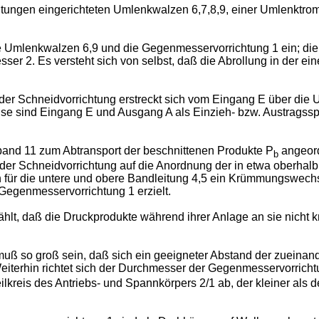
eitungen eingerichteten Umlenkwalzen 6,7,8,9, einer Umlenktr
e Umlenkwalzen 6,9 und die Gegenmesservorrichtung 1 ein; die 
r 2. Es versteht sich von selbst, daß die Abrollung in der ein
 der Schneidvorrichtung erstreckt sich vom Eingang E über di
se sind Eingang E und Ausgang A als Einzieh- bzw. Austragssp
and 11 zum Abtransport der beschnittenen Produkte P
angeor
b
der Schneidvorrichtung auf die Anordnung der in etwa oberhal
ch für die untere und obere Bandleitung 4,5 ein Krümmungswec
Gegenmesservorrichtung 1 erzielt.
lt, daß die Druckprodukte während ihrer Anlage an sie nicht k
 so groß sein, daß sich ein geeigneter Abstand der zueinande
. Weiterhin richtet sich der Durchmesser der Gegenmesservorric
Teilkreis des Antriebs- und Spannkörpers 2/1 ab, der kleiner a