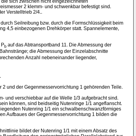
die sich zwischen nicht eingezeichneten
Kreismesser 2 klemm- und schwenkbar befestigt sind.
 Verstelltrieb 2/4..
 durch Seilreibung bzw. durch die Formschlüssigkeit beim
tung 4,5 einbezogenen Drehkörper statt. Spannelemente,
 P
auf das Abtransportband 11. Die Abmessung der
b
n Bahnstränge; die Abmessung der Einzelabschnitte
tsprechenden Anzahl nebeneinander liegender,
.
er 2 und der Gegenmesservorrichtung 1 gehörenden Teile.
 und verschiebbar auf die Welle 1/3 aufgebracht sind.
in können, sind beidseitig Nutenringe 1/1 angeflanscht.
erliegenden Nutenring 1/1 ein schwalbenschwanzförmiges
nden Aufbaues der Gegenmesservorrichtung 1 bilden die
ttlinie bildet der Nutenring 1/1 mit einem Absatz des