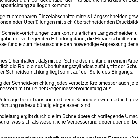
nsportrichtung zu liegen kommen.
nge zuordenbaren Einzelabschnitte mittels Längsschneiden g
nen oder Überfüllungen mit sich überschneidenden Druckbilde
r Schneidvorrichtungen zum kontinuierlichen Längsschneiden u
ufgabe der vorliegenden Erfindung darin, die Herausschnitt erm
sse für die zum Herausschneiden notwendige Anpressung der 
s 1 beinhalten, daß mit der Schneidvorrichtung in einem Arbe
h die Rolle eines Überführungszylinders zufällt, tritt der Sch
r Schneidvorrichtung liegt somit auf der Seite des Eingangs.
g der Schneidvorrichtung jedes versetzte Kreismesser auch je
smessern mit nur einer Gegenmesservorrichtung aus.
nterlage beim Transport und beim Schneiden wird dadurch gewäh
richtung nahezu bündig eingelassen sind.
dleitung ergibt durch die im Schneidbereich vorliegende Umsc
sung, was sich als wesentliche Verbesserung gegenüber der be