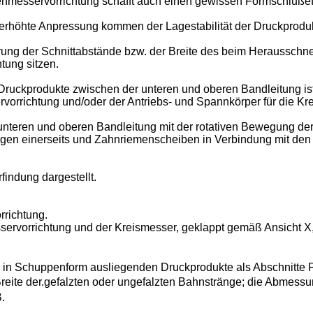
messervorrichtung schafft auch einen gewissen Formschlußeff
erhöhte Anpressung kommen der Lagestabilität der Druckprodukt
derung der Schnittabstände bzw. der Breite des beim Herausschn
tung sitzen.
 Druckprodukte zwischen der unteren und oberen Bandleitung is
vorrichtung und/oder der Antriebs- und Spannkörper für die K
r unteren und oberen Bandleitung mit der rotativen Bewegung d
ngen einerseits und Zahnriemenscheiben in Verbindung mit de
findung dargestellt.
rrichtung.
sservorrichtung und der Kreismesser, geklappt gemäß Ansicht X
 in Schuppenform ausliegenden Druckprodukte als Abschnitte 
Breite der.gefalzten oder ungefalzten Bahnstränge; die Abmess
.