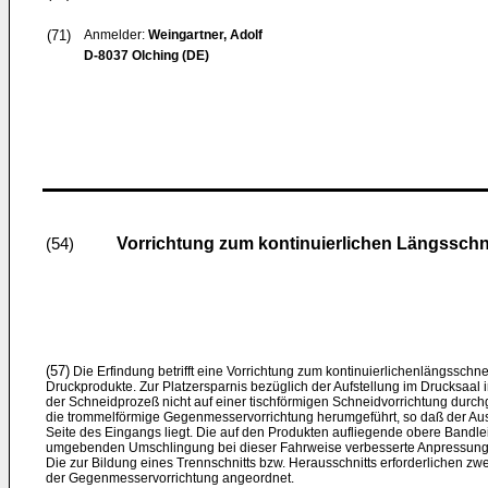
(71)
Anmelder:
Weingartner, Adolf
D-8037 Olching (DE)
Vorrichtung zum kontinuierlichen Längssch
(54)
(57)
Die Erfindung betrifft eine Vorrichtung zum kontinuierlichenlängssc
Druckprodukte. Zur Platzersparnis bezüglich der Aufstellung im Drucksaal
der Schneidprozeß nicht auf einer tischförmigen Schneidvorrichtung durc
die trommelförmige Gegenmesservorrichtung herumgeführt, so daß der Aus
Seite des Eingangs liegt. Die auf den Produkten aufliegende obere Bandlei
umgebenden Umschlingung bei dieser Fahrweise verbesserte Anpressung
Die zur Bildung eines Trennschnitts bzw. Herausschnitts erforderlichen z
der Gegenmesservorrichtung angeordnet.