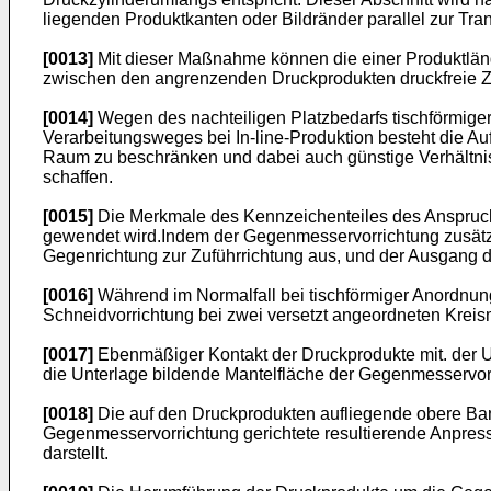
liegenden Produktkanten oder Bildränder parallel zur Tra
[0013]
Mit dieser Maßnahme können die einer Produktlä
zwischen den angrenzenden Druckprodukten druckfreie Zo
[0014]
Wegen des nachteiligen Platzbedarfs tischförmige
Verarbeitungsweges bei In-line-Produktion besteht die A
Raum zu beschränken und dabei auch günstige Verhältni
schaffen.
[0015]
Die Merkmale des Kennzeichenteiles des Anspruche
gewendet wird.Indem der Gegenmesservorrichtung zusätzlic
Gegenrichtung zur Zuführrichtung aus, und der Ausgang de
[0016]
Während im Normalfall bei tischförmiger Anordnun
Schneidvorrichtung bei zwei versetzt angeordneten Krei
[0017]
Ebenmäßiger Kontakt der Druckprodukte mit. der U
die Unterlage bildende Mantelfläche der Gegenmesservor
[0018]
Die auf den Druckprodukten aufliegende obere Ban
Gegenmesservorrichtung gerichtete resultierende Anpres
darstellt.