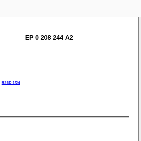
EP 0 208 244 A2
:
B26D
1/24