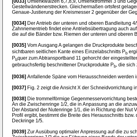
[0033]
Umlenkwalzen 6,7,8,9, Umlenktrommel 3 und Gegenm
Gestellwändenerstrecken. Gleichermaßen ortsfest gelagert
Genaue-Justierung der Kreismesser 2 gegenüber der Gegenm
[0034]
Der Antrieb der unteren und oberen Bandleitung 4/
Zahnriementrieb findet eine Antriebsübertragung auch au
die auf die Bänder bzw. Riemen der unteren und oberen B
[0035]
Vom Ausgang A gelangen die Druckprodukte beschni
sichtbaren seitlichen Kante eines Einzelabschnitts P
ergi
b
P
quer zum Abtransportband 11 gehorcht der eingestellte
b
gebrauchsfertig beschnittener Druckprodukte P
, die sic
b
[0036]
Anfallende Späne vom Herausschneiden werden in be
[0037]
Fig. 2 zeigt die Ansicht X der Schneidvorrichtung
[0038]
Die trommelförmige Gegenmesservorrichtung besteh
An die Zwischenringe 1/2, die in Anpassung an die anzuw
Der Abstand der Nutenringe 1/1, die in Richtung der Nut
Profil ergibt, bestimmt die Breite des Herausschnitts b
Deckringe 1/5.
[0039]
Zur Ausübung optimaler Anpressung auf die zu schn