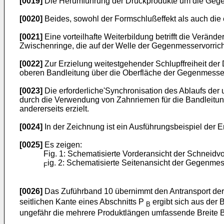
[0019]
Die Herumführung der Druckprodukte um die Gegen
[0020]
Beides, sowohl der Formschlußeffekt als auch die 
[0021]
Eine vorteilhafte Weiterbildung betrifft die Verän
Zwischenringe, die auf der Welle der Gegenmesservorrich
[0022]
Zur Erzielung weitestgehender Schlupffreiheit der
oberen Bandleitung über die Oberfläche der Gegenmesser
[0023]
Die erforderliche'Synchronisation des Ablaufs de
durch die Verwendung von Zahnriemen für die Bandleitu
andererseits erzielt.
[0024]
In der Zeichnung ist ein Ausführungsbeispiel der Er
[0025]
Es zeigen:
Fig. 1: Schematisierte Vorderansicht der Schneidvo
ig. 2: Schematisierte Seitenansicht der Gegenme
F
[0026]
Das Zuführband 10 übernimmt den Antransport der
seitlichen Kante eines Abschnitts P
ergibt sich aus der 
B
ungefähr die mehrere Produktlängen umfassende Breite B