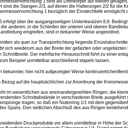
esservorrichtung 1 sind als Drehkörper auf Wellen gelagert, 
 sind die Stangen-2/3, auf denen die Halterungen 2/2 für die 
esservorrichtung 1 bezüglich der Einstechtiefe ermöglicht der
5 erfolgt über die ausgangsseitigen Umlenkwalzen 8,9. Bedingt
f die anderen, in die Schleifen der unteren und oberen Bandlei
andleitung eingreifen, sind in bekannter Weise angeordnet.
tten als quer zur Transportrichtung liegende Einzelabschnitte
bt sich wiederum aus der Breite der gefalzten oder ungefalzte
n Schnittbreite. Der mehrfache Herausschnitt führt zu einer en
h zum Beispiel unmittelbar anschließend stapeln lassen.
kannter, hier nicht aufgezeigter Weise kontinuierlichentfernt
 in Bezug auf die hauptsächlichen zur Anordnung der Kreismess
t im wesentlichen aus aneinandergereihten Ringen, die klemm-
endenden Schnittabstände in verschiedener Breite ausgeführt se
 Vorsprünge tragen, so daß ein Nutenring 1/1 mit dem gegenüb
zw. des Spans. Den seitlichen Abschluß des aus Ringen bestehe
eidenden Druckprodukte vor allem unmittelbar in Höhe der Schni