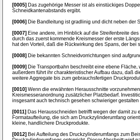
[0005]
Das zugehörige Messer ist als einstückiges Doppe
Schneidkantenabstands ergibt.
[0006]
Die Bandleitung ist gradlinig und dicht neben der S
[0007]
Eine andere, im Hinblick auf die Streifenbreite de
durch das zuerst kommende Kreismesser der erste Längssc
hat den Vorteil, daß die Rückwirkung des Spans, der bei s
[0008]
Die bekannten Schneidvorrichtungen sind aufgrund 
[0009]
Die Transportbahn beschreibt eine ebene Fläche, we
außerdem führt ihr charakteristischer Aufbau dazu, daß d
weitere Aggregate bis zum gebrauchsfertigen Druckprodukt a
[0010]
Wenn die erwähnten Herausschnitte vorzunehmen si
Kreismesseranordnung zusätzlicher Platzbedarf. Investit
insgesamt auch technisch gesehen schwieriger gestalten 
[0011]
Das Herausschneiden betrifft wegen der damit zu 
Formataufteilung, die sich am Druckzylinderumfang orienti
kleine, handlichere Druckprodukte.
[0012]
Bei Aufteilung des Druckzylinderumfangs zum Beis
Druckzylinderumfangs entspricht. Dieser Abschnitt wird 