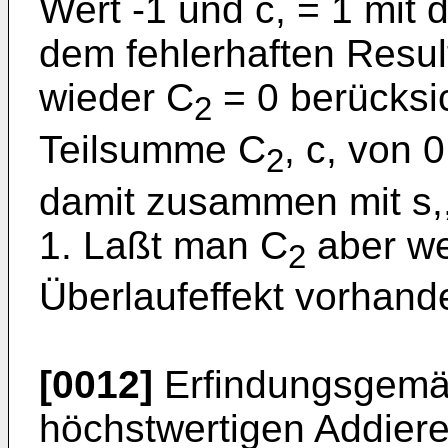
Wert -1 und c, = 1 mit 
dem fehlerhaften Resul
wieder C
= 0 berücksic
2
Teilsumme C
, c, von 
2
damit zusammen mit s,,
1. Laßt man C
aber weg
2
Überlaufeffekt vorhand
[0012]
Erfindungsgemä
höchstwertigen Addier