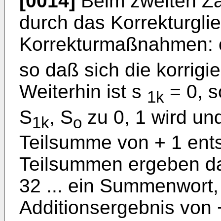
[0014]
Beim zweiten Za
durch das Korrekturgli
Korrekturmaßnahmen: c,
so daß sich die korrigi
Weiterhin ist s
= 0, 
1k
S
, S
zu 0, 1 wird und
1k
o
Teilsumme von + 1 entsp
Teilsummen ergeben d
32 ... ein Summenwort,
Additionsergebnis von +