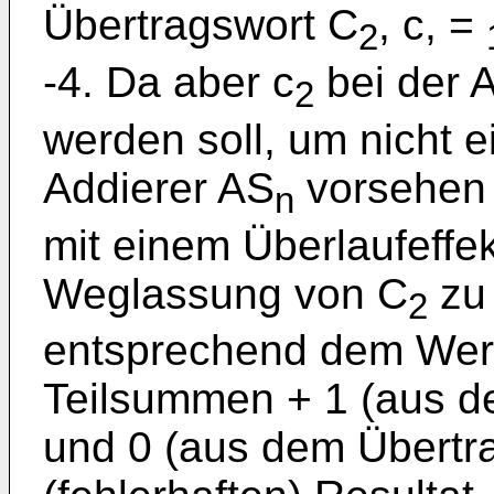
Übertragswort C
, c, =
2
-4. Da aber c
bei der A
2
werden soll, um nicht e
Addierer AS
vorsehen 
n
mit einem Überlaufeffek
Weglassung von C
zu 
2
entsprechend dem Wert
Teilsummen + 1 (aus 
und 0 (aus dem Übertr