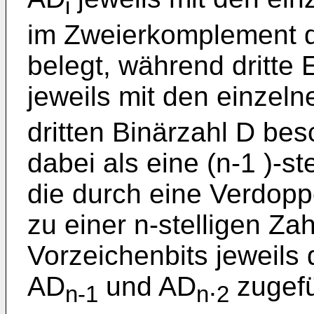
i
im Zweierkomplement da
belegt, während dritte 
jeweils mit den einzeln
dritten Binärzahl D besc
dabei als eine (n-1 )-st
die durch eine Verdopp
zu einer n-stelligen Zah
Vorzeichenbits jeweils
AD
und AD
.
zugefü
n-1
n
2