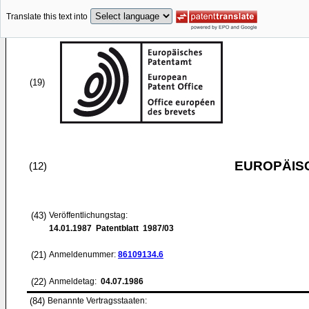
Translate this text into
(19)
EUROPÄIS
(12)
(43)
Veröffentlichungstag:
14.01.1987
Patentblatt 1987/03
(21)
Anmeldenummer:
86109134.6
(22)
Anmeldetag:
04.07.1986
(84)
Benannte Vertragsstaaten: