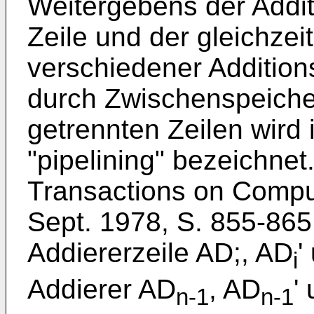
Weitergebens der Addit
Zeile und der gleichzei
verschiedener Addition
durch Zwischenspeiche
getrennten Zeilen wird i
"pipelining" bezeichnet
Transactions on Comput
Sept. 1978, S. 855-865
Addiererzeile AD;, AD
'
i
Addierer AD
, AD
'
n-1
n-1