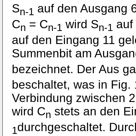
S
auf den Ausgang 6 
n-1
C
= C
wird S
auf
n
n-1
n-1
auf den Eingang 11 gele
Summenbit am Ausgang
bezeichnet. Der Aus gan
beschaltet, was in Fig. 
Verbindung zwischen 2 
wird C
stets an den E
n
durchgeschaltet. Dur
1