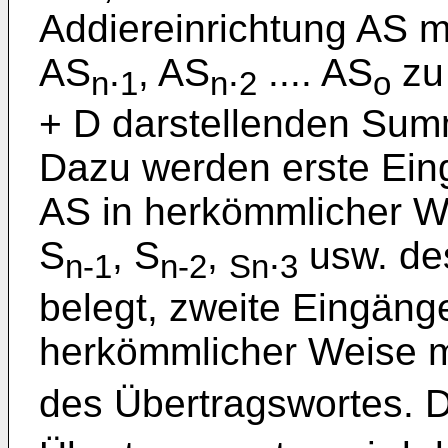
Addiereinrichtung AS m
AS
.
, AS
.
.... AS
zu 
n
1
n
2
o
+ D darstellenden Su
Dazu werden erste Ein
AS in herkömmlicher We
S
, S
,
.
usw. de
n-1
n-2
Sn
3
belegt, zweite Eingänge
herkömmlicher Weise m
des Übertragswortes. D