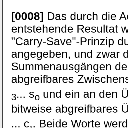
[0008]
Das durch die Ad
entstehende Resultat 
"Carry-Save"-Prinzip d
angegeben, und zwar d
Summenausgängen der 
abgreifbares Zwische
... s
und ein an den 
3
o
bitweise abgreifbares 
... c,. Beide Worte wer