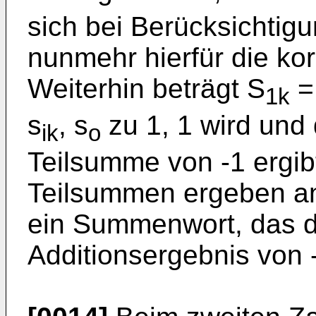
sich bei Berücksichtigu
nunmehr hierfür die kor
Weiterhin beträgt S
=
1k
s
, s
zu 1, 1 wird und 
ik
o
Teilsumme von -1 ergibt
Teilsummen ergeben an
ein Summenwort, das 
Additionsergebnis von -