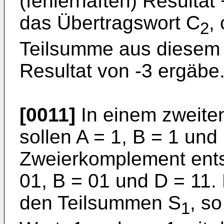
(fehlerhaften) Resultat
das Übertragswort C
,
2
Teilsumme aus diesem -
Resultat von -3 ergäbe
[0011]
In einem zweiten
sollen A = 1, B = 1 und
Zweierkomplement ents
01, B = 01 und D = 11. 
den Teilsummen S
, s
1