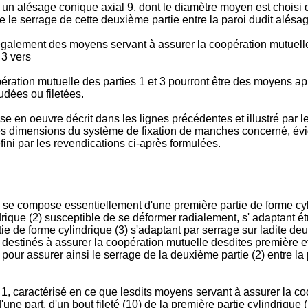
 un alésage conique axial 9, dont le diamètre moyen est choisi d
re le serrage de cette deuxième partie entre la paroi dudit alésag
galement des moyens servant à assurer la coopération mutuelle d
 3 vers
pération mutuelle des parties 1 et 3 pourront être des moyens a
udées ou filetées.
e en oeuvre décrit dans les lignes précédentes et illustré par l
 les dimensions du système de fixation de manches concerné, é
ini par les revendications ci-après formulées.
 se compose essentiellement d'une première partie de forme cyli
rique (2) susceptible de se déformer radialement, s' adaptant étr
rtie de forme cylindrique (3) s'adaptant par serrage sur ladite d
 destinés à assurer la coopération mutuelle desdites première et
 pour assurer ainsi le serrage de la deuxième partie (2) entre la
1, caractérisé en ce que lesdits moyens servant à assurer la co
 part, d'un bout fileté (10) de la première partie cylindrique (1)