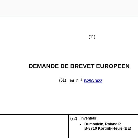
(11)
DEMANDE DE BREVET EUROPEEN
(51)
4
Int. Cl.
:
B25G
3/22
(72)
Inventeur:
Dumoulein, Roland P.
B-8710 Kortrijk-Heule (BE)