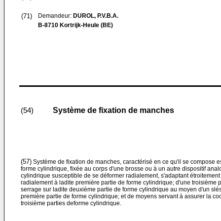
(71)
Demandeur:
DUROL, P.V.B.A.
B-8710 Kortrijk-Heule (BE)
Système de fixation de manches
(54)
(57)
Système de fixation de manches, caractérisé en ce qu'il se compose e
forme cylindrique, fixée au corps d'une brosse ou à un autre dispositif an
cylindrique susceptible de se déformer radialement, s'adaptant étroitement 
radialement à ladite première partie de forme cylindrique; d'une troisième p
serrage sur ladite deuxième partie de forme cylindrique au moyen d'un slés
première partie de forme cylindrique; et de moyens servant à assurer la co
troisième parties deforme cylindrique.