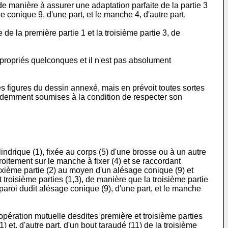
e manière à assurer une adaptation parfaite de la partie 3
e conique 9, d'une part, et le manche 4, d'autre part.
e la première partie 1 et la troisième partie 3, de
ppropriés quelconques et il n'est pas absolument
es figures du dessin annexé, mais en prévoit toutes sortes
videmment soumises à la condition de respecter son
ndrique (1), fixée au corps (5) d'une brosse ou à un autre
oitement sur le manche à fixer (4) et se raccordant
euxième partie (2) au moyen d'un alésage conique (9) et
 troisième parties (1,3), de manière que la troisième partie
 paroi dudit alésage conique (9), d'une part, et le manche
opération mutuelle desdites première et troisième parties
 et, d'autre part, d'un bout taraudé (11) de la troisième