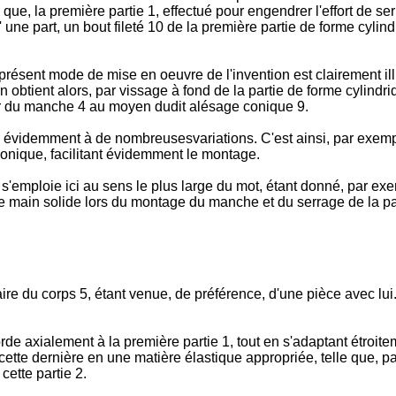
 que, la première partie 1, effectué pour engendrer l'effort de 
e part, un bout fileté 10 de la première partie de forme cylindri
présent mode de mise en oeuvre de l'invention est clairement il
On obtient alors, par vissage à fond de la partie de forme cylindr
our du manche 4 au moyen dudit alésage conique 9.
évidemment à de nombreusesvariations. C'est ainsi, par exemple
onique, facilitant évidemment le montage.
 s'emploie ici au sens le plus large du mot, étant donné, par ex
main solide lors du montage du manche et du serrage de la parti
aire du corps 5, étant venue, de préférence, d'une pièce avec lu
rde axialement à la première partie 1, tout en s'adaptant étroi
e cette dernière en une matière élastique appropriée, telle que, 
cette partie 2.