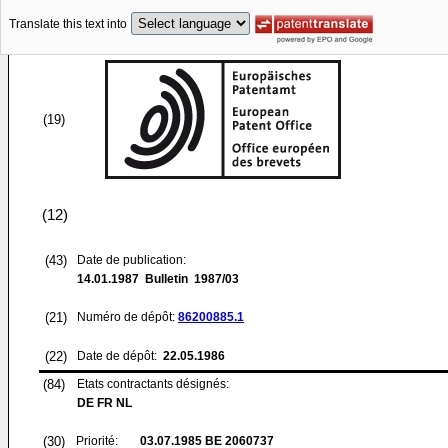
Translate this text into
(19)
(12)
(43)
Date de publication:
14.01.1987
Bulletin 1987/03
(21)
Numéro de dépôt:
86200885.1
(22)
Date de dépôt:
22.05.1986
(84)
Etats contractants désignés:
DE FR NL
(30)
Priorité:
03.07.1985
BE 2060737