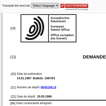
Translate this text into
(19)
DEMANDE
(12)
(43)
Date de publication:
14.01.1987
Bulletin 1987/03
(21)
Numéro de dépôt:
86401061.6
(22)
Date de dépôt:
20.05.1986
(84)
Etats contractants désignés: