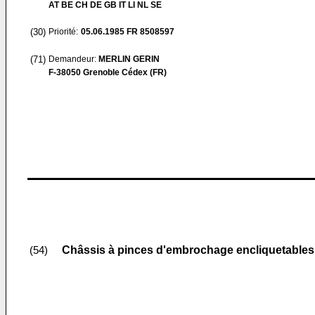
AT BE CH DE GB IT LI NL SE
(30)
Priorité:
05.06.1985
FR 8508597
(71)
Demandeur:
MERLIN GERIN
F-38050 Grenoble Cédex (FR)
Châssis à pinces d'embrochage encliquetables 
(54)