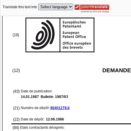
Translate this text into
(19)
DEMANDE
(12)
(43)
Date de publication:
14.01.1987
Bulletin 1987/03
(21)
Numéro de dépôt:
86401278.6
(22)
Date de dépôt:
12.06.1986
(84)
Etats contractants désignés: