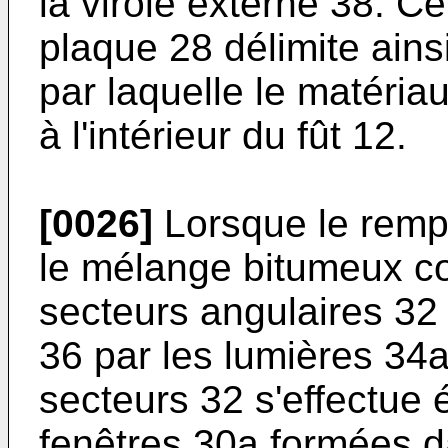
la virole externe 38. C
plaque 28 délimite ains
par laquelle le matéria
à l'intérieur du fût 12.
[0026]
Lorsque le rempl
le mélange bitumeux c
secteurs angu­laires 3
36 par les lumiè­res 34
secteurs 32 s'effec­tue
fenêtres 30a formées da