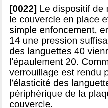
[0022]
Le dispositif de
le couvercle en place et 
sim­ple enfoncement, en
14 une pression suffisa
des lan­guettes 40 vie
l'épaulement 20. Comme l
verrouillage est rendu p
l'élasticité des lan­guet
périphérique de la pla
couvercle.