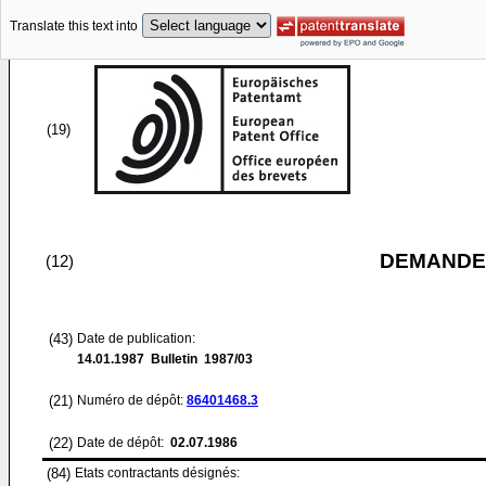
Translate this text into
(19)
DEMANDE
(12)
(43)
Date de publication:
14.01.1987
Bulletin 1987/03
(21)
Numéro de dépôt:
86401468.3
(22)
Date de dépôt:
02.07.1986
(84)
Etats contractants désignés: