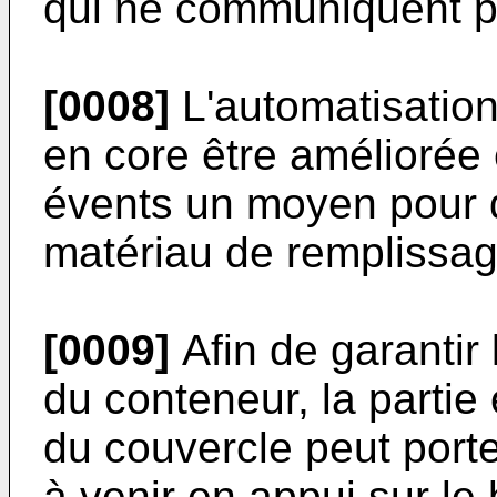
qui ne communiquent pas
[0008]
L'automatisatio
en­ core être améliorée
évents un moyen pour d
matériau de rem­plissag
[0009]
Afin de garantir 
du conteneur, la parti
du couvercle peut porte
à ve­nir en appui sur le