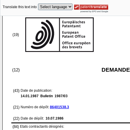
Translate this text into
(19)
DEMANDE
(12)
(43)
Date de publication:
14.01.1987
Bulletin 1987/03
(21)
Numéro de dépôt:
86401538.3
(22)
Date de dépôt:
10.07.1986
(84)
Etats contractants désignés: