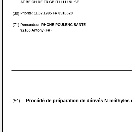
AT BE CH DE FR GB IT LI LU NL SE
(30)
Priorité:
11.07.1985
FR 8510620
(71)
Demandeur:
RHONE-POULENC SANTE
92160 Antony (FR)
Procédé de préparation de dérivés N-méthyles d
(54)