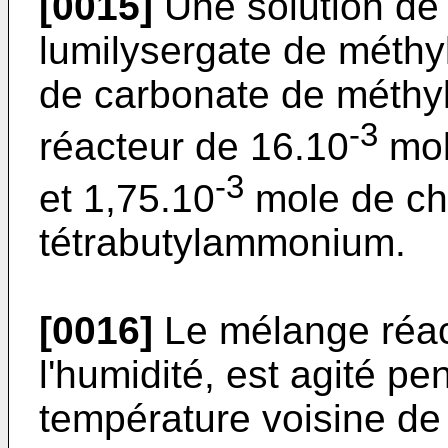
[0015]
Une solution de
lumilysergate de méthy
de carbonate de méthy
-3
réacteur de 16.10
mol
-3
et 1,75.10
mole de ch
tétrabutylammonium.
[0016]
Le mélange réact
l'humidité, est agité p
température voisine de