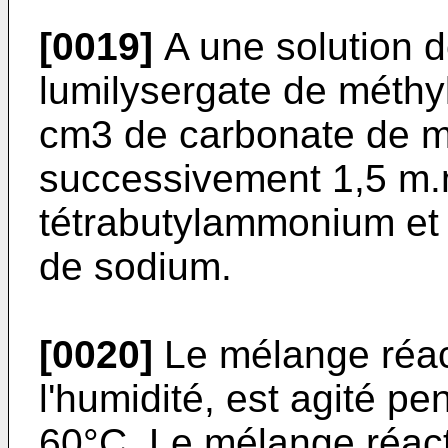
[0019]
A une solution 
lumilysergate de méthy
cm3 de carbonate de m
successivement 1,5 m.
tétrabutylammonium et
de sodium.
[0020]
Le mélange réact
l'humidité, est agité p
60°C. Le mélange réact