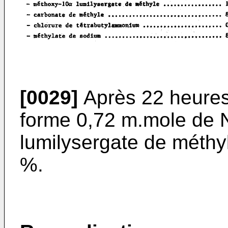
[0029]
Après 22 heures 
forme 0,72 m.mole de 
lumilysergate de méth
%.