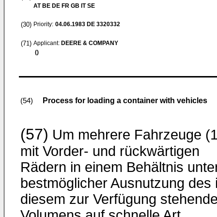
AT BE DE FR GB IT SE
(30)
Priority:
04.06.1983
DE 3320332
(71)
Applicant:
DEERE & COMPANY
()
Process for loading a container with vehicles
(54)
(57)
Um mehrere Fahrzeuge (1
mit Vorder- und rückwärtigen
Rädern in einem Behältnis unte
bestmöglicher Ausnutzung des 
diesem zur Verfügung stehend
Volumens auf schnelle Art