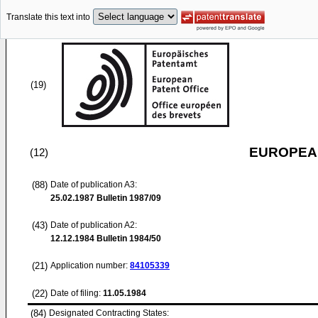
Translate this text into
(19)
EUROPEAN
(12)
(88)
Date of publication A3:
25.02.1987
Bulletin 1987/09
(43)
Date of publication A2:
12.12.1984
Bulletin 1984/50
(21)
Application number:
84105339
(22)
Date of filing:
11.05.1984
(84)
Designated Contracting States: