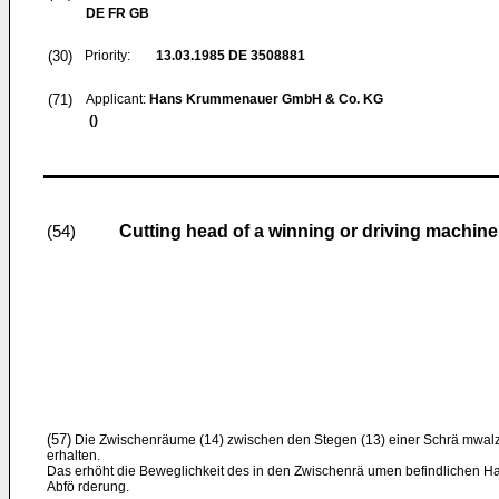
DE FR GB
(30)
Priority:
13.03.1985
DE 3508881
(71)
Applicant:
Hans Krummenauer GmbH & Co. KG
()
Cutting head of a winning or driving machine
(54)
(57)
Die Zwischenräume (14) zwischen den Stegen (13) einer Schrä mwalz
erhalten.
Das erhöht die Beweglichkeit des in den Zwischenrä umen befindlichen H
Abfö rderung.