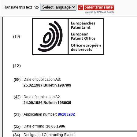
Translate this text into
(19)
(12)
(88)
Date of publication A3:
25.02.1987
Bulletin 1987/09
(43)
Date of publication A2:
24.09.1986
Bulletin 1986/39
(21)
Application number:
86103202
(22)
Date of filing:
10.03.1986
(84)
Designated Contracting States: