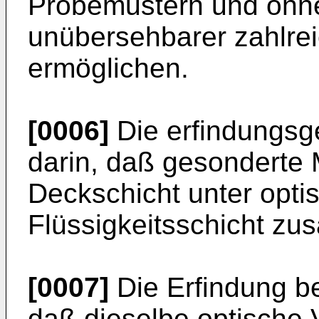
Probemustern und ohne
unübersehbarer zahlre
ermöglichen.
[0006]
Die erfindungs
darin, daß gesonderte 
Deckschicht unter opti
Flüssigkeitsschicht z
[0007]
Die Erfindung be
daß dieselbe optische V