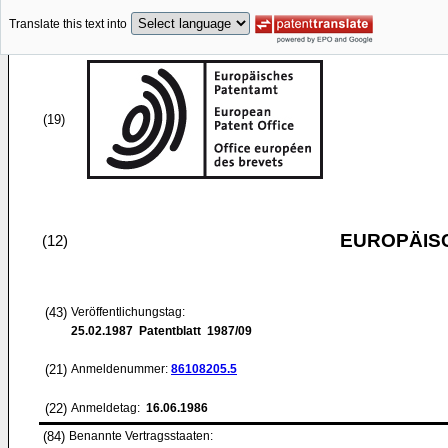
Translate this text into
(19)
EUROPÄIS
(12)
(43)
Veröffentlichungstag:
25.02.1987
Patentblatt 1987/09
(21)
Anmeldenummer:
86108205.5
(22)
Anmeldetag:
16.06.1986
(84)
Benannte Vertragsstaaten: