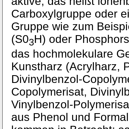
aktive, das heißt ione
Carboxylgruppe oder e
Gruppe wie zum Beispi
(S0
H) oder Phosphors
3
das hochmolekulare Ge
Kunstharz (Acrylharz, P
Divinylbenzol-Copolymer
Copolymerisat, Divinyl
Vinylbenzol-Polymeris
aus Phenol und Formal