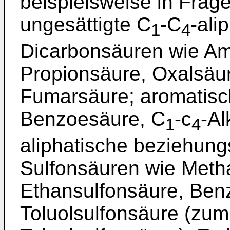
beispielsweise in Frage
ungesättigte C
-C
-ali
1
4
Dicarbonsäuren wie Am
Propionsäure, Oxalsäur
Fumarsäure; aromatis
Benzoesäure, C
-c
-A
1
4
aliphatische beziehun
Sulfonsäuren wie Meth
Ethansulfonsäure, Benz
Toluolsulfonsäure (zum 