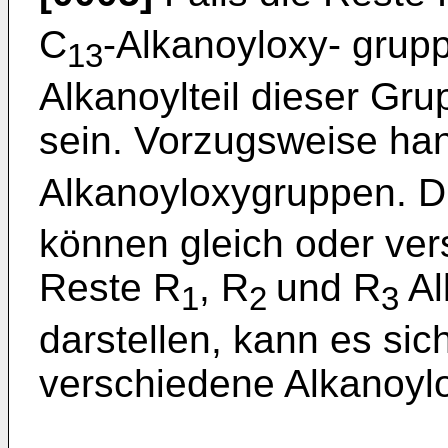
C
-Alkanoyloxy- grup
13
Alkanoylteil dieser Gr
sein. Vorzugsweise han
Alkanoyloxygruppen. D
können gleich oder ver
Reste R
, R
und R
Al
1
2
3
darstellen, kann es sic
verschiedene Alkanoyl