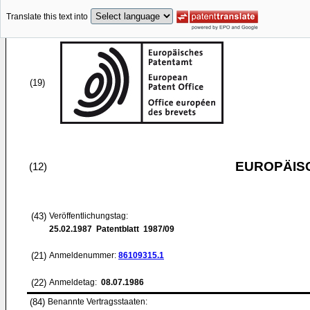
Translate this text into
(19)
EUROPÄIS
(12)
(43)
Veröffentlichungstag:
25.02.1987
Patentblatt 1987/09
(21)
Anmeldenummer:
86109315.1
(22)
Anmeldetag:
08.07.1986
(84)
Benannte Vertragsstaaten: