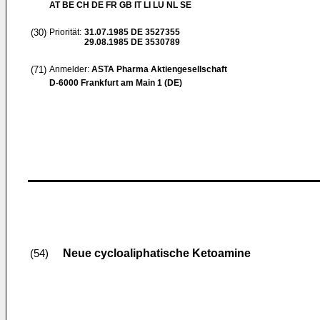
AT BE CH DE FR GB IT LI LU NL SE
(30)
Priorität:
31.07.1985
DE 3527355
29.08.1985
DE 3530789
(71)
Anmelder:
ASTA Pharma Aktiengesellschaft
D-6000 Frankfurt am Main 1 (DE)
Neue cycloaliphatische Ketoamine
(54)