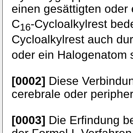
einen gesättigten oder
C
-Cycloalkylrest bed
16
Cycloalkylrest auch du
oder ein Halogenatom s
[0002]
Diese Verbindun
cerebrale oder periphe
[0003]
Die Erfindung be