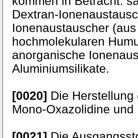
kommen in Betracht: sa
Dextran-Ionenaustausc
Ionenaustauscher (aus 
hochmolekularen Humu
anorganische Ionenaus
Aluminiumsilikate.
[0020]
Die Herstellung
Mono-Oxazolidine und B
[0021]
Die Ausgangsstof