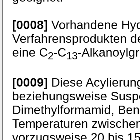
[0008]
Vorhandene Hyd
Verfahrensprodukten d
eine C
-C
-Alkanoylgr
2
13
[0009]
Diese Acylierung
beziehungsweise Suspe
Dimethylformamid, Benz
Temperaturen zwischen
vorzugsweise 20 bis 15