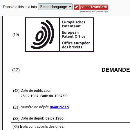
Translate this text into
(19)
DEMANDE
(12)
(43)
Date de publication:
25.02.1987
Bulletin 1987/09
(21)
Numéro de dépôt:
86401523.5
(22)
Date de dépôt:
09.07.1986
(84)
Etats contractants désignés: