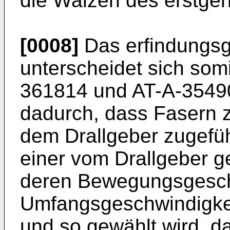
die Walzen des erstge
[0008]
Das erfindungs
unterscheidet sich som
361814 und AT-A-3549
dadurch, dass Fasern z
dem Drallgeber zugefüh
einer vom Drallgeber g
deren Bewegungsgesch
Umfangsgeschwindigkei
und so gewählt wird, da