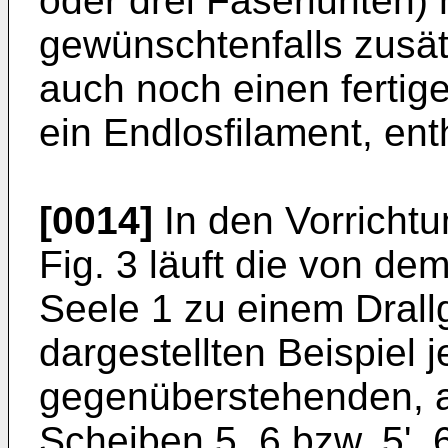
oder drei Faserlunten) 
gewünschtenfalls zusät
auch noch einen fertig
ein Endlosfilament, ent
[0014]
In den Vorricht
Fig. 3 läuft die von d
Seele 1 zu einem Drallg
dargestellten Beispiel 
gegenüberstehenden, a
Scheiben 5, 6 bzw. 5', 