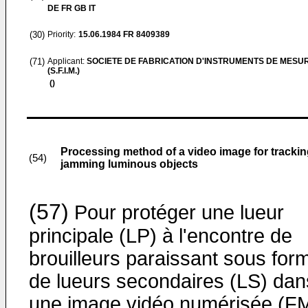
DE FR GB IT
(30)
Priority:
15.06.1984
FR 8409389
(71)
Applicant:
SOCIETE DE FABRICATION D'INSTRUMENTS DE MESU
(S.F.I.M.)
()
Processing method of a video image for tracking
(54)
jamming luminous objects
(57)
Pour protéger une lueur
principale (LP) à l'encontre de
brouilleurs paraissant sous for
de lueurs secondaires (LS) dan
une image vidéo numérisée (FM