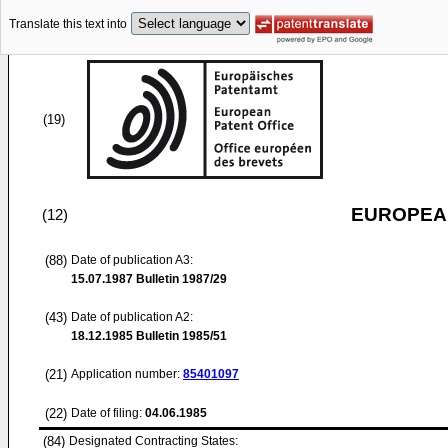
Translate this text into
(19)
EUROPEAN
(12)
(88)
Date of publication A3:
15.07.1987
Bulletin 1987/29
(43)
Date of publication A2:
18.12.1985
Bulletin 1985/51
(21)
Application number:
85401097
(22)
Date of filing:
04.06.1985
(84)
Designated Contracting States: