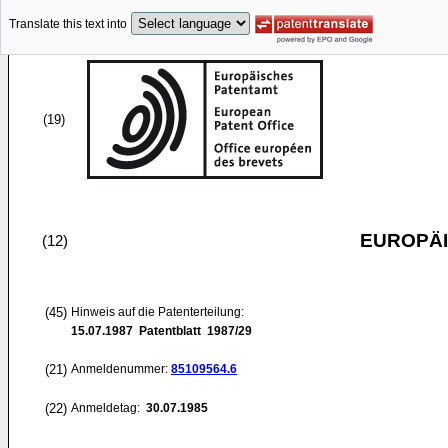
Translate this text into
(19)
EUROPÄI
(12)
(45)
Hinweis auf die Patenterteilung:
15.07.1987
Patentblatt 1987/29
(21)
Anmeldenummer:
85109564.6
(22)
Anmeldetag:
30.07.1985