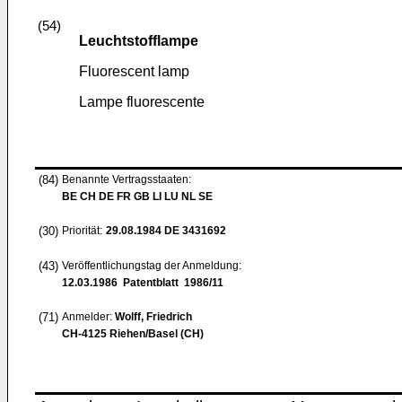
(54)
Leuchtstofflampe
Fluorescent lamp
Lampe fluorescente
(84)
Benannte Vertragsstaaten:
BE CH DE FR GB LI LU NL SE
(30)
Priorität:
29.08.1984
DE 3431692
(43)
Veröffentlichungstag der Anmeldung:
12.03.1986
Patentblatt 1986/11
(71)
Anmelder:
Wolff, Friedrich
CH-4125 Riehen/Basel (CH)