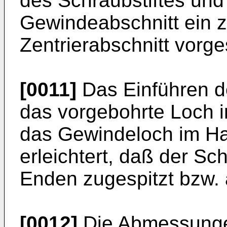
des Schraubstiftes un
Gewindeabschnitt ein z
Zentrierabschnitt vorge
[0011]
Das Einführen de
das vorgebohrte Loch i
das Gewindeloch im Ha
erleichtert, daß der Sc
Enden zugespitzt bzw. a
[0012]
Die Abmessunge