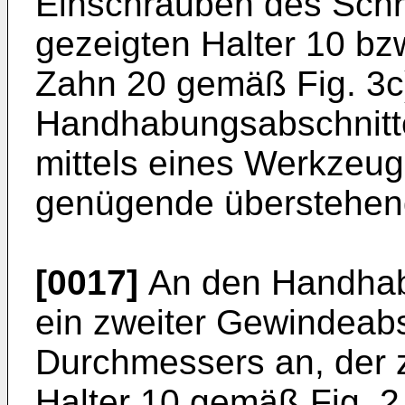
Einschrauben des Schrau
gezeigten Halter 10 bz
Zahn 20 gemäß Fig. 3c
Handhabungsabschnittes
mittels eines Werkzeuge
genügende überstehend
[0017]
An den Handhabu
ein zweiter Gewindeabs
Durchmessers an, der 
Halter 10 gemäß Fig. 2