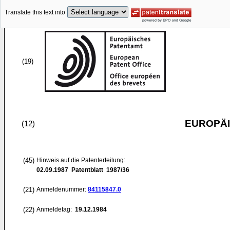
Translate this text into
(19)
EUROPÄI
(12)
(45)
Hinweis auf die Patenterteilung:
02.09.1987
Patentblatt 1987/36
(21)
Anmeldenummer:
84115847.0
(22)
Anmeldetag:
19.12.1984