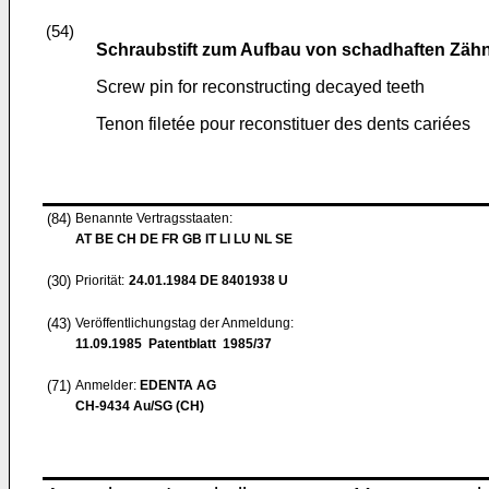
(54)
Schraubstift zum Aufbau von schadhaften Zäh
Screw pin for reconstructing decayed teeth
Tenon filetée pour reconstituer des dents cariées
(84)
Benannte Vertragsstaaten:
AT BE CH DE FR GB IT LI LU NL SE
(30)
Priorität:
24.01.1984
DE 8401938 U
(43)
Veröffentlichungstag der Anmeldung:
11.09.1985
Patentblatt 1985/37
(71)
Anmelder:
EDENTA AG
CH-9434 Au/SG (CH)