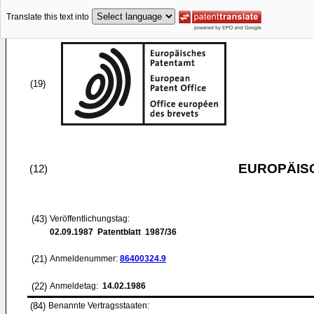
Translate this text into
(19)
EUROPÄIS
(12)
(43)
Veröffentlichungstag:
02.09.1987
Patentblatt 1987/36
(21)
Anmeldenummer:
86400324.9
(22)
Anmeldetag:
14.02.1986
(84)
Benannte Vertragsstaaten: