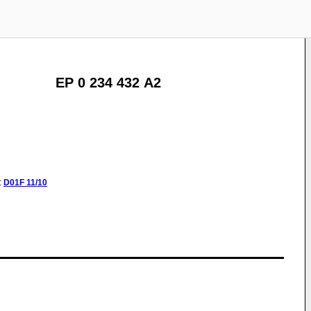
EP 0 234 432 A2
:
D01F
11/10