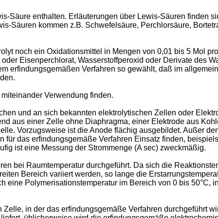
Lewis-Säure enthalten. Erläuterungen über Lewis-Säuren finden 
is-Säuren kommen z.B. Schwefelsäure, Perchlorsäure, Bortetra­
olyt noch ein Oxida­tionsmittel in Mengen von 0,01 bis 5 Mol pro 
at oder Eisenperchlorat, Wasserstoffperoxid oder Derivate des 
ei dem erfindungsgemäßen Verfahren so gewählt, daß im allgem
rden.
g miteinander Verwendung finden.
en und an sich bekannten elektrolytischen Zellen oder Elektr
end aus einer Zelle ohne Diaphragma, einer Elektrode aus Kohle
elle. Vorzugsweise ist die Anode flächig ausgebildet. Außer den
für das erfindungsgemäße Verfahren Einsatz finden, beispiels
äufig ist eine Messung der Strommenge (A sec) zweckmäßig.
en bei Raumtemperatur durchgeführt. Da sich die Reaktionst
 breiten Bereich variiert werden, so lange die Erstarrungstemper
ich eine Polymerisationstempera­tur im Bereich von 0 bis 50°C, 
n Zelle, in der das erfindungsgemäße Verfahren durchgeführt wird
g liefert. üblicherweise wird die erfindungsgemäße elektro­che