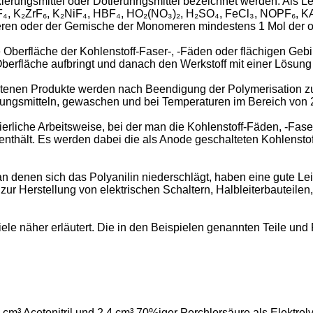
exierungsmittel oder Dotierunngsmittel bezeichnet werden. Als
₄, K₂ZrF₆, K₂NiF₄, HBF₄, HO₂(NO₃)₂, H₂SO₄, FeCl₃, NOPF₆, KAs
eren oder der Gemische der Monomeren mindestens 1 Mol der o
 Oberfläche der Kohlen­stoff-Faser-, -Fäden oder flächigen Ge
rfläche aufbringt und danach den Werkstoff mit einer Lösung d
enen Produkte werden nach Beendigung der Polymerisation zur
ngsmitteln, ge­waschen und bei Temperaturen im Bereich von 
uierliche Arbeits­weise, bei der man die Kohlenstoff-Fäden, -Fas
l enthält. Es werden dabei die als Anode geschalteten Kohlens
 denen sich das Poly­anilin niederschlägt, haben eine gute Lei
h zur Herstellung von elektrischen Schaltern, Halbleiter­bauteil
ele näher erläutert. Die in den Beispielen genannten Teile und
 cm³ Acetonitril und 2,4 cm³ 70%iger Perchlorsäure als Elektroly