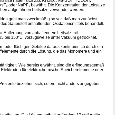
 Leitsalze haben sich z.B. KHSO₄, Na₂SO₄, HCOOH,
F₆ oder NaPF₆ bewährt. Die Konzentration der Leitsalze
ben aufgeführten Leitsalze verwendet werden.
bilden geht man zweckmäßig so vor, daß man zunächst
es Sauer­stoff enthaltenden Oxidationsmittels behandelt.
 Entfernung von anhaftendem Leitsalz mit
25 bis 150°C, vorzugsweise unter Vakuum getrocknet.
ern oder flächigen Gebilde daraus kontinuierlich durch ein
toffelemente durch die Lösung, die das Monomere und ein
tfähigkeit. Wie bereits erwähnt, sind die erfindungsgemäß
en, Elektroden für elektrochemische Speicherelemente oder
 Prozente beziehen sich, sofern nicht anders angegeben,
t enthalten. Die Lösung ent­hält außerdem 10 cm³ Anilin.