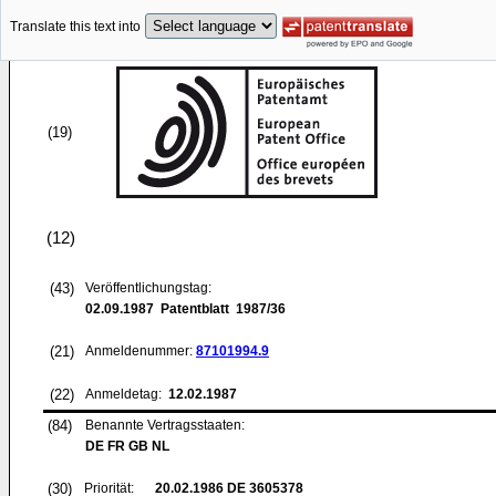
Translate this text into
(19)
(12)
(43)
Veröffentlichungstag:
02.09.1987
Patentblatt 1987/36
(21)
Anmeldenummer:
87101994.9
(22)
Anmeldetag:
12.02.1987
(84)
Benannte Vertragsstaaten:
DE FR GB NL
(30)
Priorität:
20.02.1986
DE 3605378