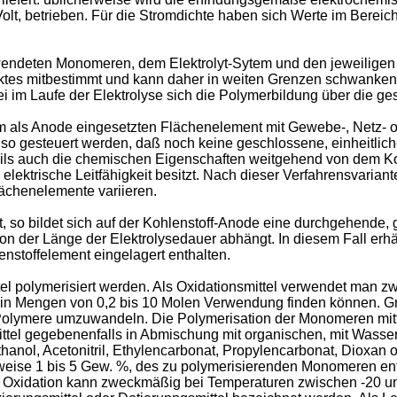
Volt, betrieben. Für die Stromdichte haben sich Werte im Berei
wendeten Monomeren, dem Elektrolyt-Sytem und den jeweiligen 
tes mitbestimmt und kann daher in weiten Grenzen schwanken. 
i im Laufe der Elektrolyse sich die Polymerbildung über die g
em als Anode eingesetz­ten Flächenelement mit Gewebe-, Netz- o
so gesteuert werden, daß noch keine geschlossene, einheitlich
s auch die chemischen Eigenschaften weit­gehend von dem Kohle
trische Leit­fähigkeit besitzt. Nach dieser Verfahrensvariante
lächenelemente variieren.
rt, so bildet sich auf der Kohlenstoff-Anode eine durchgehende
 von der Länge der Elektrolysedauer abhängt. In diesem Fall e
enstoffelement eingelagert enthalten.
 polymerisiert werden. Als Oxidationsmittel verwendet man zwe
 in Mengen von 0,2 bis 10 Molen Verwendung finden können. Größ
olymere umzuwandeln. Die Poly­merisation der Monomeren mittel
tel gege­benenfalls in Abmischung mit organischen, mit Wasser
hanol, Acetonitril, Ethylencarbonat, Propylen­carbonat, Dioxan
weise 1 bis 5 Gew. %, des zu polymerisierenden Monomeren ent
Oxidation kann zweckmäßig bei Temperaturen zwischen -20 und