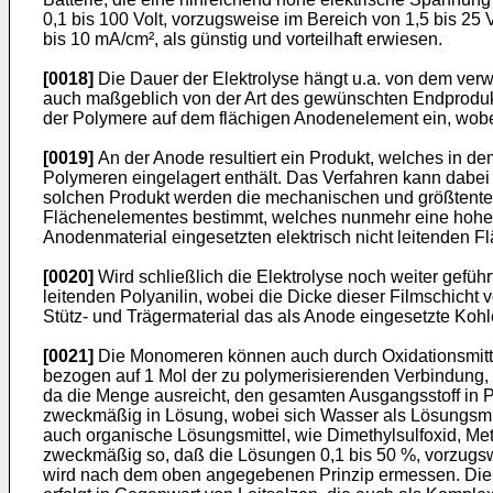
0,1 bis 100 Volt, vorzugsweise im Bereich von 1,5 bis 25 
bis 10 mA/cm², als günstig und vorteilhaft erwie­sen.
[0018]
Die Dauer der Elektrolyse hängt u.a. von dem ver
auch maßgeblich von der Art des gewünschten Endproduk­
der Polymere auf dem flächigen Anodenelement ein, wobe
[0019]
An der Anode resultiert ein Produkt, welches in d
Polymeren eingelagert enthält. Das Verfahren kann dabei 
solchen Produkt werden die mechanischen und größtenteil
Flächenelementes bestimmt, welches nunmehr eine hohe elek
Anodenmaterial eingesetzten elektrisch nicht leitenden F
[0020]
Wird schließlich die Elektrolyse noch weiter gefüh
leitenden Polyanilin, wobei die Dicke dieser Filmschicht
Stütz- und Trägermaterial das als Anode eingesetzte Kohl
[0021]
Die Monomeren können auch durch Oxidationsmittel
bezogen auf 1 Mol der zu polymerisierenden Verbin­dung,
da die Menge aus­reicht, den gesamten Ausgangsstoff in P
zweckmäßig in Lösung, wobei sich Wasser als Lösungsmit
auch organische Lösungsmittel, wie Dimethylsulfoxid, Met
zweckmäßig so, daß die Lösungen 0,1 bis 50 %, vorzugs
wird nach dem oben angegebenen Prinzip ermessen. Die 