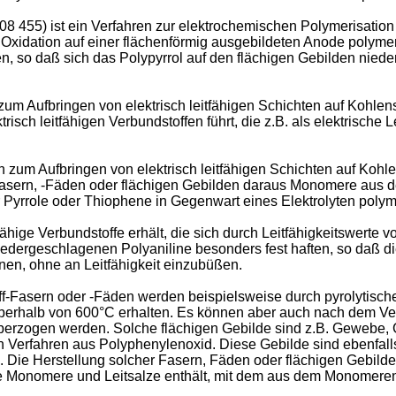
 455) ist ein Verfahren zur elektrochemischen Polymerisation
 Oxidation auf einer flächenförmig ausgebildeten Anode polymeri
so daß sich das Polypyrrol auf den flächigen Gebilden niederle
zum Aufbringen von elektrisch leitfähigen Schichten auf Kohlen
trisch leitfähigen Verbundstoffen führt, die z.B. als elektrische
 zum Aufbringen von elektrisch leitfähigen Schichten auf Kohl
Fasern, -Fäden oder flächigen Gebilden daraus Monomere aus d
yrrole oder Thiophene in Gegen­wart eines Elektrolyten polyme
tfähige Verbundstoffe erhält, die sich durch Leitfähigkeitswerte 
iedergeschlagenen Polyaniline besonders fest haften, so daß di
n, ohne an Leitfähigkeit einzubüßen.
-Fasern oder -Fäden werden beispielsweise durch pyrolytische 
rhalb von 600°C erhalten. Es können aber auch nach dem Verf
überzogen werden. Solche flächigen Gebilde sind z.B. Gewebe, Ge
en Verfahren aus Polyphenylenoxid. Diese Gebilde sind ebenfal
ie Herstellung solcher Fasern, Fäden oder flächigen Gebilden 
ie Monomere und Leitsalze enthält, mit dem aus dem Monomere