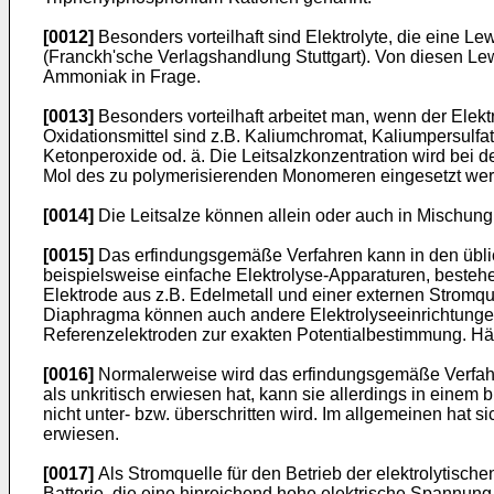
[0012]
Besonders vorteilhaft sind Elektrolyte, die eine 
(Franckh'sche Verlagshandlung Stuttgart). Von diesen Lew
Ammoniak in Frage.
[0013]
Besonders vorteilhaft arbeitet man, wenn der Elektr
Oxidationsmittel sind z.B. Kaliumchromat, Kaliumpersulf
Ketonper­oxide od. ä. Die Leitsalzkonzentration wird b
Mol des zu polymerisierenden Monomeren eingesetzt we
[0014]
Die Leitsalze können allein oder auch in Mischun
[0015]
Das erfindungsgemäße Verfahren kann in den üblich
beispielsweise einfache Elektrolyse-Apparaturen, be­steh
Elektrode aus z.B. Edelmetall und einer externen Stromqu
Diaphragma können auch andere Elektrolyseeinrichtungen 
Referenzelektroden zur exakten Potentialbestim­mung. H
[0016]
Normalerweise wird das erfindungsgemäße Verfahr
als unkritisch erwiesen hat, kann sie allerdings in einem
nicht unter- bzw. überschritten wird. Im allgemeinen hat s
erwiesen.
[0017]
Als Stromquelle für den Betrieb der elektrolytische
Batterie, die eine hinreichend hohe elektri­sche Spannun