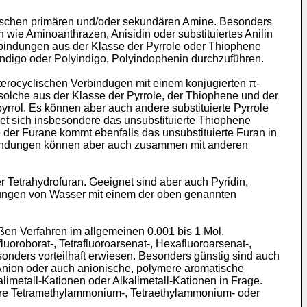
tischen primären und/oder sekundären Amine. Besonders
ie Amino­anthrazen, Anisidin oder substituiertes Anilin
indungen aus der Klasse der Pyrrole oder Thiophene
 Indigo oder Polyindigo, Polyindophenin durchzuführen.
terocyclischen Verbindugen mit einem konjugierten π-
 solche aus der Klasse der Pyrrole, der Thiophene und der
pyrrol. Es können aber auch andere substituierte Pyrrole
et sich insbesondere das unsubstituierte Thiophene
 der Furane kommt ebenfalls das unsubstituierte Furan in
erbindungen können aber auch zusammen mit anderen
r Tetrahydrofuran. Geeignet sind aber auch Pyridin,
chun­gen von Wasser mit einem der oben genannten
äßen Verfahren im allgemeinen 0.001 bis 1 Mol.
fluoroborat-, Tetrafluoroarsenat-, Hexafluoroarsenat-,
sonders vorteilhaft erwiesen. Besonders günstig sind auch
-Anion oder auch anionische, polymere aromatische
limetall-Kationen oder Alkalimetall-Kationen in Frage.
re Tetramethylammonium-, Tetra­ethylammonium- oder