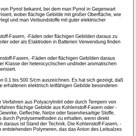
 von Pyrrol bekannt, bei dem man Pyrrol in Gegenwart
­siert, wobei flächige Gebilde mit großer Oberfläche, wie
gt und man Verbundstoffe mit guter elektri­scher
stoff-Fasern, -Fäden oder flächigen Gebilden daraus zu
 Leiter oder als Elaktroden in Batterien Verwendung finden
enstoff-Fasern, -Fäden oder flächigen Gebilden daraus
er Klasse der heterocyclischen und/oder aromatischen
risiert.
von 0.1 bis 500 S/cm aus­zeichnen. Es hat sich gezeigt, daß
e erhaltenen elektrisch leitfähigen Gebilde besonderen
Verfahren aus Polyacrylnitril oder durch Tempern von
ahren flächige Gebilde aus Kohlenstoff-Fasern oder -
wirke, Geflechte, Netze oder faservliesartige Stoffe.
ls durch Pyrolysemethoden zu erhalten, wenn direkt
daraus ist Stand der Technik. Die Kohlenstoff-Fasern, -
n entstehenden Polymeren, das das Anion des Leitsalzes