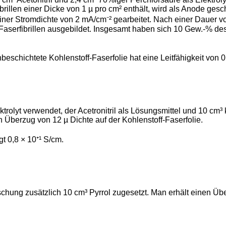
brillen einer Dicke von 1 µ pro cm² enthält, wird als Anode gesc
iner Stromdichte von 2 mA/cm⁻² gearbeitet. Nach einer Dauer vo
Faserfibrillen ausgebildet. Insgesamt haben sich 10 Gew.-% des A
nbeschichtete Kohlenstoff-Faserfolie hat eine Leitfähigkeit von 0
ektrolyt verwendet, der Acetronitril als Lösungsmittel und 10 c
 Überzug von 12 µ Dichte auf der Kohlenstoff-Faserfolie.
gt 0,8 × 10⁺¹ S/cm.
ischung zusätzlich 10 cm³ Pyrrol zugesetzt. Man erhält einen Üb