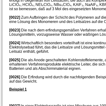
erfolgt in Gegenwart von Leitsalzen, die auch als Kompl
LiClO₄, HClO₄, NEt₄ClO₄, NBu₄ClO₄, KAlF₃, NaAlF₆, KBF
ist so bemessen, daß auf 3 Mol des einge­setzten Monom
[0022]
Zum Aufbringen der Schicht des Polymeren auf die
eine Lösung des Monomeren und des Leitsalzes auf die Obe
[0023]
Die nach dem erfindungsgemäßen Verfahren erhalt
Lösungsmitteln, vorzugsweise Wasser oder wäßrigen Lösu
[0024]
Wirtschaftlich besonders vorteilhaft ist eine kontin
Elektrolysebad führt, das die Leitsalze und Lösungsmitte
Leitsalz enthält, geführt.
[0025]
Die als Anode geschalteten Kohlenstoffelemente, an
erhaltenen Verfahrensprodukte elektrische Leiter, die sic
Batte­rien und als Abschirmmaterial eignen.
[0026]
Die Erfindung wird durch die nachfolgenden Beispi
auf das Gewicht.
Beispiel 1
[0027]
In einer Elektrolysezelle ist eine Mischung aus 100