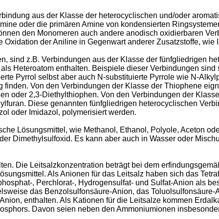
erbindung aus der Klasse der heterocyclischen und/oder aroma
amine oder die primären Amine von kondensierten Ringsystemen w
können den Monomeren auch andere anodisch oxidierbaren Verb
he Oxidation der Aniline in Gegenwart anderer Zusatzstoffe, wie
 sind z.B. Verbindungen aus der Klasse der fünfgliedrigen he
f als Heteroatom enthalten. Beispiele dieser Verbindungen sind
rte Pyrrol selbst aber auch N-substitu­ierte Pyrrole wie N-Alkyl
ng finden. Von den Verbindungen der Klasse der Thiophene eign
phen oder 2,3-Diethylthiophen. Von den Verbindungen der Klasse
thylfuran. Diese genannten fünfgliedrigen heterocyclischen V
ol oder Imidazol, polymerisiert werden.
ische Lösungsmittel, wie Methanol, Ethanol, Polyole, Aceton ode
t oder Dimethylsulfoxid. Es kann aber auch in Wasser oder Mis
alten. Die Leitsalz­konzentration beträgt bei dem erfindungsgem
tlösungsmittel. Als Anionen für das Leitsalz haben sich das Tetra­
hosphat-, Perchlorat-, Hydrogen­sulfat- und Sulfat-Anion als be
pielsweise das Benzolsulfonsäure-Anion, das Toluolsulfonsäure
nion, enthalten. Als Kationen für die Leitsalze kommen Erdalka
 Phosphors. Davon seien neben den Ammoniumionen insbesonde