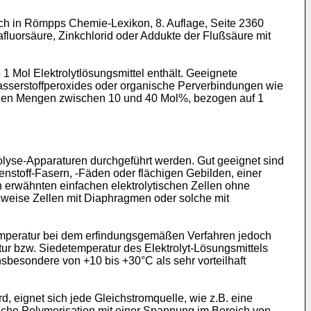
sich in Römpps Chemie-Lexikon, 8. Auflage, Seite 2360
fluorsäure, Zinkchlorid oder Addukte der Flußsäure mit
1 Mol Elektrolytlösungs­mittel enthält. Geeignete
Wasserstoffperoxides oder organische Perverbindungen wie
einen Mengen zwischen 10 und 40 Mol%, bezogen auf 1
olyse-Apparaturen durchgeführt werden. Gut geeignet sind
n­stoff-Fasern, -Fäden oder flächigen Gebilden, einer
 erwähnten einfachen elektrolytischen Zel­len ohne
weise Zellen mit Dia­phragmen oder solche mit
emperatur bei dem erfindungsgemäßen Verfahren jedoch
atur bzw. Siedetemperatur des Elektrolyt-Lösungsmittels
insbesondere von +10 bis +30°C als sehr vorteilhaft
, eignet sich jede Gleich­stromquelle, wie z.B. eine
mische Polymerisation mit einer Spannung im Bereich von