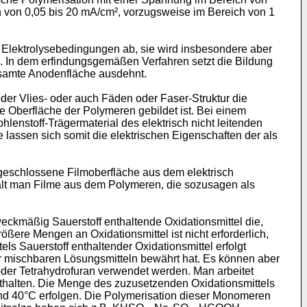
ch von 0,05 bis 20 mA/cm², vorzugs­weise im Bereich von 1
Elektrolysebedingungen ab, sie wird insbesondere aber
In dem erfin­dungsgemäßen Verfahren setzt die Bildung
esamte Anodenfläche ausdehnt.
der Vlies- oder auch Fäden oder Faser-Struktur die
e Oberfläche der Polymeren gebildet ist. Bei einem
nstoff-Trägermaterial des elektrisch nicht leitenden
 lassen sich somit die elektrischen Eigenschaften der als
, geschlossene Filmoberfläche aus dem elektrisch
rhält man Filme aus dem Polymeren, die sozusagen als
ckmäßig Sauerstoff enthaltende Oxidationsmittel die,
ere Mengen an Oxidationsmittel ist nicht erforderlich,
s Sauerstoff enthaltender Oxidationsmittel erfolgt
 mischbaren Lösungs­mitteln bewährt hat. Es können aber
 oder Tetrahydrofuran verwendet werden. Man arbeitet
halten. Die Menge des zuzusetzenden Oxidationsmittels
 40°C er­folgen. Die Polymerisation dieser Monomeren