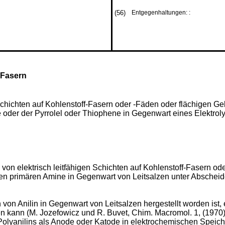
(56)
Entgegenhaltungen: :
-Fasern
Schichten auf Kohlen­stoff-Fasern oder -Fäden oder flächigen G
oder der Pyrrolel oder Thiophene in Gegenwart eines Elektrolyt
 von elektrisch leit­fähigen Schichten auf Kohlenstoff-Fasern o
 primären Amine in Gegenwart von Leitsalzen unter Abscheiden 
von Anilin in Gegen­wart von Leitsalzen hergestellt worden ist, 
n kann (M. Jozefowicz und R. Buvet, Chim. Macromol. 1, (1970),
olyanilins als Anode oder Katode in elektrochemischen Speiche