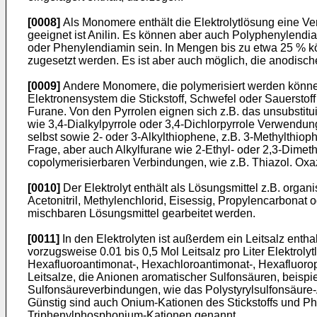
[0008]
Als Monomere enthält die Elektrolytlösung eine V
geeignet ist Anilin. Es können aber auch Polyphenylen­di
oder Phenylendiamin sein. In Mengen bis zu etwa 25 % 
zuge­setzt werden. Es ist aber auch möglich, die anodisc
[0009]
Andere Monomere, die polymerisiert werden können,
Elektronensystem die Stickstoff, Schwefel oder Sauerstof
Furane. Von den Pyrrolen eignen sich z.B. das unsubstituie
wie 3,4-Dialkylpyrrole oder 3,4-Dichlorpyrrole Verwendu
selbst sowie 2- oder 3-Alkylthiophene, z.B. 3-Methylthio
Frage, aber auch Alkylfurane wie 2-Ethyl- oder 2,3-Dime
copolymerisierbaren Verbindungen, wie z.B. Thiazol. Oxaz
[0010]
Der Elektrolyt enthält als Lösungsmittel z.B. organ
Acetonitril, Methylenchlorid, Eisessig, Propylen­carbona
mischbaren Lösungsmittel gearbeitet werden.
[0011]
In den Elektrolyten ist außerdem ein Leitsalz enth
vorzugsweise 0.01 bis 0,5 Mol Leitsalz pro Liter Elek­troly
Hexafluoroanti­monat-, Hexachloroantimonat-, Hexafluorop
Leitsalze, die Anionen aromatischer Sulfonsäuren, bei­s
Sulfonsäureverbindungen, wie das Polystyrylsulfonsäure-A
Günstig sind auch Onium-Kationen des Stickstoffs und
Triphenylphosphonium-Kationen genannt.