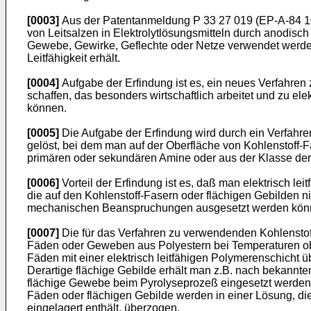
[0003]
Aus der Patentanmeldung P 33 27 019 (EP-A-84 108
von Leitsalzen in Elektrolytlösungsmitteln durch anodisch
Gewebe, Gewirke, Geflechte oder Netze verwendet werden, 
Leitfähigkeit erhält.
[0004]
Aufgabe der Erfindung ist es, ein neues Verfahren 
schaffen, das besonders wirtschaftlich arbeitet und zu elek
können.
[0005]
Die Aufgabe der Erfindung wird durch ein Verfahren
gelöst, bei dem man auf der Oberfläche von Kohlenstoff-
primären oder sekundären Amine oder aus der Klasse der P
[0006]
Vorteil der Erfindung ist es, daß man elektrisch lei
die auf den Kohlenstoff-Fasern oder flächigen Gebilden n
mechani­schen Beanspruchungen ausgesetzt werden könne
[0007]
Die für das Verfahren zu verwendenden Kohlenstoff
Fäden oder Geweben aus Polyestern bei Temperaturen obe
Fäden mit einer elektrisch leitfähigen Polymerenschicht 
Derartige flächige Gebilde erhält man z.B. nach bekannt
flächige Gewebe beim Pyrolyseprozeß eingesetzt werden. D
Fäden oder flächigen Gebilde werden in einer Lösung, d
eingelagert enthält, überzogen.